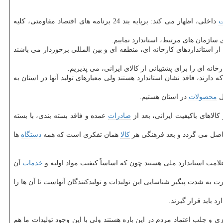
ت
داخلی، اظهار می كند: برپایه بند 24 برنامه های اقتصاد مقاومتی، كلیه
 سازمان های مرتبط، استاندارد نماییم.
از استانداردهای كارخانه ای، منطقه ای و بین المللی برخوردار می باشند
نه ای را برای پشتیبانی از كالای ایرانی، می پذیریم.
ه دارند، فاقد نشان استاندارد هستند ولی معیارهای تولید آنها در استان به
ل
محصولات
در استان هستیم.
الاهای باكیفیت ایرانی، بعد از
صادرات
عمده و فاقد بسته بندی، با بسته
صل می گردد و بعد فرهنگی هر
كالا
همان تفكری است كه همه
دستگاه
ها
 علامت استاندارد ملی هستند چون كه اساساً كیفیت مواد اولیه و
خدمات
آن
ت به شدت پیگیر شناسایی این تولیدات و تولیدكنندگان آنهاست تا آن ها را
د باید قرار گیرند.
و جلب اعتماد مردم در این باره هستند ولی با این وجود تولیدات ما هم