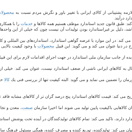
زمه پشتیبانی از كالای ایرانی با تغییر باور و نگرش مردم نسبت به
محصولا
د درآیند.
 كند: طبق قانون جدید استاندارد موظف هستیم همه كالاها و
خدمات
را با همكاری
اشد، دلیل بر غیراستاندارد بودن تولیدات آن نیست چون كه خیلی از این واحدها 
ند: در این موارد با عرضه گواهی استاندارد، استانداردهای بین المللی و كارخا
در دنیا عنوان می كند و می گوید: این قبیل
محصولات
با وجود كیفیت بالایی ك
ردیده از جانب سازمان ملی استاندارد در جهت اجرای اقدامات لازم برای این قبی
ل به كالاهای ایرانی ناشی از ضعف استاندارد نیست، عنوان می كند: خیلی از ك
رمان را تضمین می نماید و می گوید: البته كیفیت تنها از بررسی فنی یك
كالا
حا
ریح می كند: قیمت كالاهای استاندارد پنج درصد گران تر از كالاهای مشابه فاقد
 كالاهایی باكیفیت پایین تولید می شوند اما اخیرا سازمان
صنعت
، معدن و تجار
رد دارند، تاكید می كند: تمام كالاهای تولیدكنندگان در آینده تحت پوشش استاندار
 می كند: تولیدكننده، توزیع كننده و مصرف كننده، همگی مسئول فرهنگ سازی 