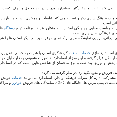
می كند: اغلب تولیدكنندگان استاندارد بودن را در حد حداقل ها برای كسب نشا
امات فرهنگ سازی ذكر و تصریح می كند: تبلیغات و همكاری رسانه ها، بازدید س
رانی است.
 به ریاست معاون هماهنگی استاندار به منظور عرضه برنامه تمام
دستگاه
ها 
ه های فرهنگی سال جاری است.
لای ایرانی، برپایی نمایشگاه هایی از كالاهای مرغوب یزد در دیگر استان ها را ه
ی استانداردسازی
خدمات
صنعت
گردشگری استان با عنایت به جهانی شدن یزد 
ه كل قرار گرفته و این نوع از استاندارد به صورت تشویقی به داوطلبان عر
لیه، پخش و توزیع، بهداشت و نوع ساختمان از شاخص هایی است كه در استاندا
د، فروش و نحوه نگهداری در نظر گرفته می گردد.
 مشاركت اداره كل میراث فرهنگی و اداره استاندارد می توانند
خدمات
خویش را
پمپ بنزین ها، جایگاه های CNG، نمایندگی های فروش
خودرو
و مراكز 