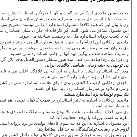
محمدحسین ماجدی اردكانی در گفت و گو با خبرنگار ایسنا، با اشاره به لا
محصولات
باید از مراحل تولید تا مصرف، تحت پوشش سازمان ملی استاندار
وی با بیان این كه همه كالاها مشمول استاندارد الزامی نیستند، تصریح می
این مسئول متذكر می شود: البته اگر كارخانه ای دارای نشان استاندارد نب
كه با كسب پروانه استاندارد ملی به رسمیت شناخته می شوند.
ماجدی اردكانی این اقدام را در جهت تحقق شعار سال می خواند و تصریح می ك
وی بعنوان نمونه ترمه و شیرینی یزد را دو محصول مرغوب ایرانی و مطرح 
رسمیت شناخته شده و پیگیر تایید آنها از جانب استاندارد ملی هستیم.
وی در این باره اضافه می كند: البته هنوز منتظر دستورالعمل های ابلاغ گ
بی توجهی به جنبه زیبایی شناسی كالاهای ایرانی
مدیر كل استاندارد استان با اشاره به این كه بی علاقگی اغلب مردم تابحا
بندی های شكیل و زیبا دوباره وارد كشور می شوند.
ماجدی اردكانی كیفیت كالاهای تولیدی دارای علامت استاندارد ملی در كشو
و مردم علاوه بر سازمان استاندارد، باید مبلغ آن باشند.
یك سوم تولیدات یزد استاندارد هستند
ماجدی اردكانی با اشاره به تاثیر استاندارد بر قیمت كالاهای تولیدی هم تص
ها بسیار بیشتر است.
وی می افزاید: متاسفانه به علت بالا بودن تقاضا و مشكلات اقتصادی همچنان
ملزم به كسب پروانه یا توقف فعالیت آنها كند.
این مسئول با اشاره به این كه یك سوم كالاهای تولیدی در یزد پروانه استاندا
لزوم عدم رضایت تولیدكنندگان به حداقل استانداردها
این مسئول در زمینه فرهنگ سازی مصرف كالاهای تولید داخل كشور هم بیان