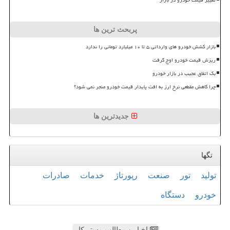
پربحث ترین ها
بازار کشش خودرو های وارداتی ۵ تا ۱۰ میلیارد تومانی را ندارد
ریزش قیمت خودرو اوج گرفت
بک اتفاق عجیب در بازار خودرو
چرا کاهش مقطعی نرخ ارز به افت پایدار قیمت خودرو منجر نمی شود؟
جدیدترین ها
تگها
تولید
تور
صنعت
رپورتاژ
خدمات
صادرات
خودرو
دستگاه
اخبار و مطالب مستر کار