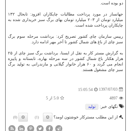
دو بوده است.
جهانساز در مورد پرداخت مطالبات چایكاران افزود: تابحال ۱۳۲
میلیارد تومان از ۲۰۳ میلیارد تومان بهای برگ سبز خریداری شده به
چایكاران پرداخت شده است.
رییس سازمان چای كشور تصریح كرد: برداشت مرحله سوم برگ
سبز چای از باغ های شمال كشور تا آخر مهر ادامه دارد.
به گزارش مستر كار به نقل از ایسنا، برداشت برگ سبز چای از ۲۵
هزار هكتار باغ شمال كشور در سه مرحله بهاره، تابستانه و پاییزه
انجام می گردد و ۶۰ هزار خانوار گیلانی و مازندرانی به تولید برگ
سبز چای مشغول هستند.
1397/07/03
15:05:54
4897
5.0
از 5
تگهای خبر:
تولید
از این مطلب مسترکار خوشتون اومد؟
(0)
(1)