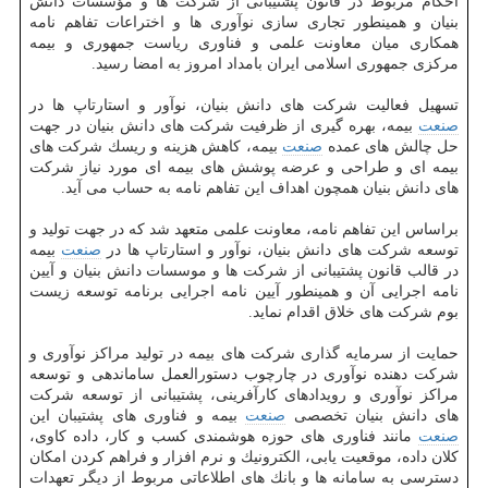
احكام مربوط در قانون پشتیبانی از شركت ها و مؤسسات دانش
بنیان و همینطور تجاری سازی نوآوری ها و اختراعات تفاهم نامه
همكاری میان معاونت علمی و فناوری ریاست جمهوری و بیمه
مركزی جمهوری اسلامی ایران بامداد امروز به امضا رسید.
تسهیل فعالیت شركت های دانش بنیان، نوآور و استارتاپ ها در
صنعت
بیمه، بهره گیری از ظرفیت شركت های دانش بنیان در جهت
حل چالش های عمده
صنعت
بیمه، كاهش هزینه و ریسك شركت های
بیمه ای و طراحی و عرضه پوشش های بیمه ای مورد نیاز شركت
های دانش بنیان همچون اهداف این تفاهم نامه به حساب می آید.
براساس این تفاهم نامه، معاونت علمی متعهد شد كه در جهت تولید و
توسعه شركت های دانش بنیان، نوآور و استارتاپ ها در
صنعت
بیمه
در قالب قانون پشتیبانی از شركت ها و موسسات دانش بنیان و آیین
نامه اجرایی آن و همینطور آیین نامه اجرایی برنامه توسعه زیست
بوم شركت های خلاق اقدام نماید.
حمایت از سرمایه گذاری شركت های بیمه در تولید مراكز نوآوری و
شركت دهنده نوآوری در چارچوب دستورالعمل ساماندهی و توسعه
مراكز نوآوری و رویدادهای كارآفرینی، پشتیبانی از توسعه شركت
های دانش بنیان تخصصی
صنعت
بیمه و فناوری های پشتیبان این
صنعت
مانند فناوری های حوزه هوشمندی كسب و كار، داده كاوی،
كلان داده، موقعیت یابی، الكترونیك و نرم افزار و فراهم كردن امكان
دسترسی به سامانه ها و بانك های اطلاعاتی مربوط از دیگر تعهدات