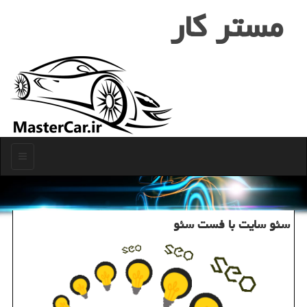
مستر كار
منو
سئو سایت با فست سئو