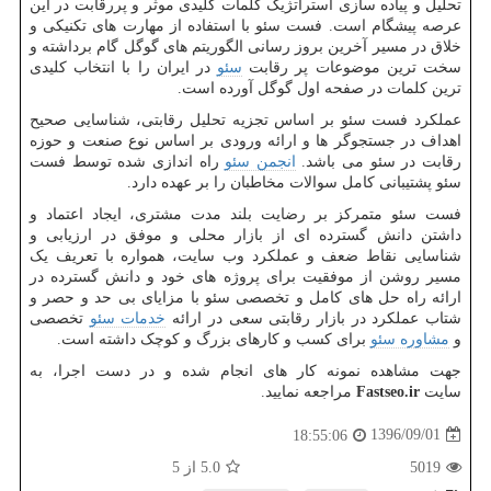
تحلیل و پیاده سازی استراتژیک کلمات کلیدی موثر و پررقابت در این
عرصه پیشگام است. فست سئو با استفاده از مهارت های تکنیکی و
خلاق در مسیر آخرین بروز رسانی الگوریتم های گوگل گام برداشته و
سخت ترین موضوعات پر رقابت
سئو
در ایران را با انتخاب کلیدی
ترین کلمات در صفحه اول گوگل آورده است.
عملکرد فست سئو بر اساس تجزیه تحلیل رقابتی، شناسایی صحیح
اهداف در جستجوگر ها و ارائه ورودی بر اساس نوع صنعت و حوزه
رقابت در سئو می باشد.
انجمن سئو
راه اندازی شده توسط فست
سئو پشتیبانی کامل سوالات مخاطبان را بر عهده دارد.
فست سئو متمرکز بر رضایت بلند مدت مشتری، ایجاد اعتماد و
داشتن دانش گسترده ای از بازار محلی و موفق در ارزیابی و
شناسایی نقاط ضعف و عملکرد وب سایت، همواره با تعریف یک
مسیر روشن از موفقیت برای پروژه های خود و دانش گسترده در
ارائه راه حل های کامل و تخصصی سئو با مزایای بی حد و حصر و
شتاب عملکرد در بازار رقابتی سعی در ارائه
خدمات سئو
تخصصی
و
مشاوره سئو
برای کسب و کارهای بزرگ و کوچک داشته است.
جهت مشاهده نمونه کار های انجام شده و در دست اجرا، به
سایت
Fastseo.ir
مراجعه نمایید.
1396/09/01
18:55:06
5019
5.0
از 5