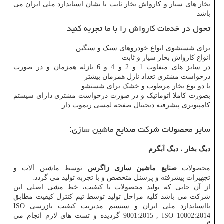
بخار های سیار و کارواش بخار ثابت با نشان استاندارد ملی ایران می
باشد
تحول در خدمات کارواش را با ما تجربه کنید
برای شستشوی انواع خودروهای سبک و سنگین
انواع کارواش بخار سیار و ثابت
در سایز های متفاوت 1 و 2 و 4 و 6 نازله همزمان و در صورت
درخواست مشتری تعداد نازل همزمان بیشتر
با دو نوع بخار مرطوب و خشک برای شستشو
بصورت کاملا اتوماتیک و در صورت درخواست مشتری دارای سیستم
کامپیوتری پیشرفته دیجیتال صفحه لمسی ریموت دار
سایر محصولات شرکت صنایع ماشین سازی:
دیگ بخار
،
دیگ آبگرم
محصولات
صنایع ماشین سازی زاگرس
توسط ماشین آلات و
تجهیزات پیشرفته و پرسنل متخصص و با تجربه تولید می گردد.
از آن جایی که تولید محصولات با کیفیت، خط مشی اصلی این
شرکت می باشد کلیه مراحل تولید توسط تیم کنترل کیفیت مطابق
بااستاندارد ملی ایران و سیستم مدیریت کیفیت بازرسی ISO
9001:2015 , ISO 10002:2014 گردیده و تست های لازم انجام می