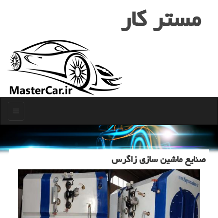
مستر كار
منو
صنایع ماشین سازی زاگرس