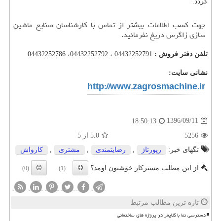
گردد.
جهت کسب اطلاعات بیشتر از تماس با کارشناسان صنایع ماشین
سازی زاگرس دریغ نفرمائید.
تلفن دفتر فروش :
04432252791 ، 04432252792، 04432252786
نشانی سایت:
http://www.zagrosmachine.ir
1396/09/11
18:50:13
5256
5.0
از 5
تگهای خبر:
رپورتاژ
,
رضایتمندی
,
مشتری
,
كارواش
از این مطلب مسترکار خوشتون اومد؟
(0)
(1)
تازه ترین مطالب مرتبط
دسترسی نما با کلایمر در پروژه های ساختمانی