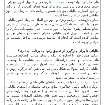
های مالیاتی آنها، توسعه
خدمات
الكترونیكی و تسهیل امور مؤدیان،
حذف مجوزهای زائد و مساعدت برای بهبود فضای كسب و كار و تاكید
بر خود اظهاری مالیاتی مؤدیان همچون برنامه های سازمان بر امور
مالیاتی كشور در این راستا است.
معاون پژوهشی، برنامه ریزی و امور بین الملل سازمان امور مالیاتی
افزود: با عنایت به نامگذاری سال جدید بعنوان سال تولید از طرف
مقام معظم رهبری سازمان امور مالیاتی اخیراً پیشنهادات دیگری را
هم در امتداد تسهیل امور مالیاتی مؤدیان خصوصاً واحدهای تولیدی
نمایش كرده است كه انجام آن نیازمند درنوردیدن مراحل تصویب در
مراجع ذیربط است.
مالیاتی ها برای جلوگیری از تعمیق ركود چه برنامه ای دارند؟
زمانی همین طور با اشاره به اینكه برمبنای مبانی اقتصادی سیاست
های مالیاتی و حجم درآمدهای مالیاتی باید متناسب با وضعیت
اقتصادی كشور تنظیم و تعیین شود، اظهار نمود: ساختار یك نظام
مالیاتی كارآمد اصولاً به شكلی طراحی می شود كه هرگونه رونق یا
ركود در اقتصاد به صورت خودكار به گسترش و یا محدود شدن
درآمدهای مالیاتی منجر می شود.
او با اشاره به اینكه با عنایت به تنگناهای مالی ناشی از صادرات نفت،
رویكرد دولت تأمین حداكثری منابع بودجه بوسیله درآمدهای مالیاتی
است، افزود: اما این مساله به معنای عدم توجه به شرایط كلان
اقتصاد كشور و وضعیت رشد بخش های مختلف اقتصادی نیست. در
این راستا سازمان امور مالیاتی كشور سیاست ها و برنامه هایی را به
منظور تحقق درآمدهای مالیاتی همزمان با جلوگیری از بروز آثار منفی