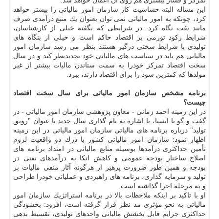
تمركز و فشار بیشتری هم روی آن اعمال خواهد شد.
این مساله البته حساسیت كار سازمان امور مالیاتی را بیشتر خواهد
كرد، چونكه به امور مالیاتی نمی توان بعنوان یك منبع درآمدی صرف
مانند نفت نگاه كرد. در شرایطی كه بگفته خیلی از كارشناسان،
شرایط ركود تورمی بر اقتصاد حاكم است و خیلی از بنگاه های
تولیدی با شرایط سختی درگیر هستند بنظر می رسد سازمان امور
مالیاتی هم باید در سیاست های مالیاتی خود تجدیدنظر كند و در سال
سخت اقتصاد تمركز خودرا به سمت ستاندن مالیات بیشتر از غیر
مولدها كه كمترین سود را برای اقتصاد دارند، ببرد.
برنامه مشخص سازمان امور مالیاتی برای سال سخت اقتصاد
چیست؟
در این زمینه احمد زمانی - معاون پژوهشی سازمان امور مالیاتی - در
گفت و گو با ایسنا، با اشاره به نام گذاری سال جدید با عنوان "رونق
تولید" درباره برنامه های مالیاتی سازمان امور مالیاتی در این زمینه
اظهار نمود: سازمان امور مالیاتی كشور با درك دو واقعیت لزوم
تأمین حداكثری درآمدها بوسیله منابع مالیاتی در امتداد برنامه های
اصلاح ساختار بودجه عمومی و كاهش اتكا به درآمدهای نفتی در
بودجه و همین طور ضرورت پرهیز از هرگونه آثار منفی مالیات بر
تولید و سرمایه گذاری، برنامه های راهبردی و عملیاتی خودرا طراحی
و به مرحله اجرا گذاشته است.
او با تاكید بر اینكه ملاحظات بالا در برنامه استراتژیك سازمان امور
مالیاتی به نحو مؤثری مد نظر قرار گرفته است، افزود: بخشودگی
حداكثری جرایم قابل بخشش مالیاتی واحدهای تولیدی، تقسیط بدهی