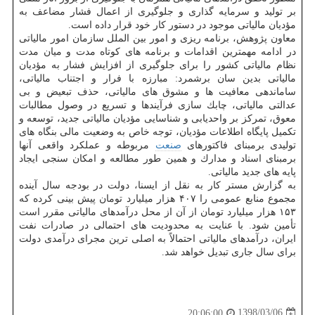
بر تولید و سرمایه گذاری و جلوگیری از اعمال فشار مضاعف به
مؤدیان مالیاتی موجود در دستور كار خود قرار داده است.
معاون پژوهش، برنامه ریزی و امور بین الملل سازمان امور مالیاتی
در ادامه مهمترین اقدامات و برنامه های كوتاه مدت و میان مدت
نظام مالیاتی كشور را برای جلوگیری از افزایش فشار به مؤدیان
مالیاتی بدین سان برشمرد: مبارزه با فرار و اجتناب مالیاتی،
ساماندهی معافیت ها و مشوق های مالیاتی، حذف تبعیض و بی
عدالتی مالیاتی، چابك سازی فرآیندها و تسریع در وصول مطالبات
معوق، تمركز بر واحدیابی و شناسایی مؤدیان مالیاتی جدید، توسعه و
تكمیل پایگاه اطلاعات مؤدیان، توجه خاص به وضعیت مالی بنگاه های
تولیدی برمبنای فاكتورهای
صنعت
مربوطه و عملكرد واقعی آنها
برمبنای اسناد و مدارك و همین طور مطالعه و امكان سنجی ایجاد
پایه های جدید مالیاتی.
به گزارش مستر كار به نقل از ایسنا، دولت در بودجه سال آینده
مجموع منابع عمومی را ۴۰۷ هزار میلیارد تومان پیش بینی كرده كه
۱۵۳ هزار میلیارد تومان از آن از محل درآمدهای مالیاتی مقرر است
تأمین شود. با عنایت به محدودیت های احتمالی در صادرات نفت
ایران، درآمدهای مالیاتی احتمالاً به اصلی ترین مجرای درآمدی دولت
برای سال جاری تبدیل خواهد شد.
1398/03/06
20:06:00