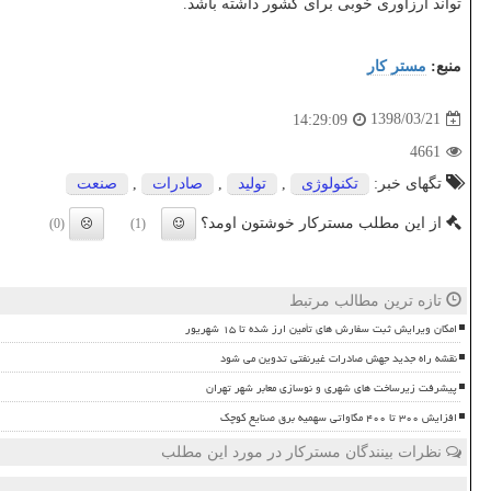
تواند ارزآوری خوبی برای كشور داشته باشد.
منبع:
مستر كار
1398/03/21
14:29:09
4661
تگهای خبر:
تكنولوژی
,
تولید
,
صادرات
,
صنعت
از این مطلب مسترکار خوشتون اومد؟
(0)
(1)
تازه ترین مطالب مرتبط
امکان ویرایش ثبت سفارش های تأمین ارز شده تا ۱۵ شهریور
نقشه راه جدید جهش صادرات غیرنفتی تدوین می شود
پیشرفت زیرساخت های شهری و نوسازی معابر شهر تهران
افزایش ۳۰۰ تا ۴۰۰ مگاواتی سهمیه برق صنایع کوچک
نظرات بینندگان مسترکار در مورد این مطلب