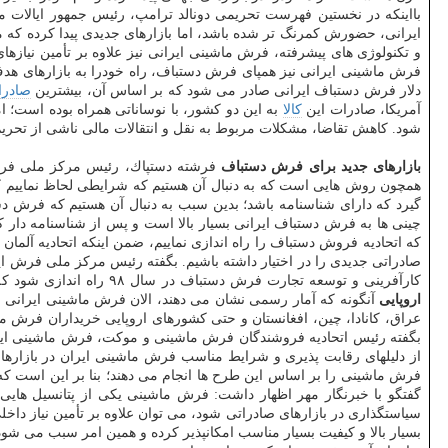
بااینكه در نخستین فهرست تحریمی دونالد ترامپ، رئیس جمهور ایالات متح
ایرانی، حضورش كمرنگ تر شده باشد، اما بازارهای جدیدی پیدا كرده كه م
و تكنولوژی های پیشرفته، فرش ماشینی ایرانی نیز علاوه بر تأمین نیازها
فرش ماشینی ایرانی نیز همپای فرش دستباف، راه خودرا به بازارهای هدف
دلار فرش دستباف ایرانی صادر می شود كه بر اساس آن، بیشترین
صادرا
آمریكا، صادرات این
كالا
شود. كاهش تقاضا، مشكلات مربوط به نقل و انتقالات مالی ناشی از تح
بازارهای جدید برای فرش دستباف
فرشته دستپاك، رئیس مركز ملی فرش ای
همچون روش هایی است كه به دنبال آن هستیم كه شرایطی لحاظ نماییم كه 
گیرد كه دارای شناسنامه باشد؛ بدین سبب به دنبال آن هستیم كه فرش دستب
چینی ها به فرش دستباف ایرانی بسیار بالا است و پس از شناسنامه دار كر
كارآفرینی و توسعه تجارت فرش دستباف در سال ۹۸ راه اندازی شود كه مبدع این طرح مركز ملی فرش ایران است و به دنبال ایجاد ۴۰ هزار شغل در چارچوب این طرح ملی هستیم.
اروپایی
آنگونه كه آمار رسمی نشان می دهند، الان فرش ماشینی ایرانی به
عراق، كانادا، چین، افغانستان و حتی كشورهای اروپایی خریداران فرش ما
بگفته رئیس اتحادیه فروشندگان فرش ماشینی و موكت، فرش ماشینی ایران ب
از دلیلهای رقابت پذیری و شرایط مناسب فرش ماشینی ایران در بازارها
فرش ماشینی را بر اساس این طرح ها انجام می دهند؛ بنا بر این است ك
گفتگو با خبرنگار مهر اظهار داشت: فرش ماشینی یكی از پتانسیل هایی 
سیاستگذاری در بازارهای صادراتی شود، می توان علاوه بر تأمین نیاز داخلی،
بسیار بالا و كیفیت بسیار مناسب امكانپذیر كرده و همین امر سبب می ش