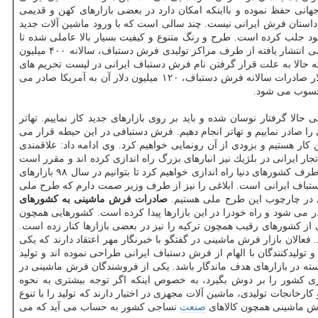
جهانی حفظ نموده و بااینكه امكان دارد در بعضی بازارهای كهن و قدیمی
م داستان فرش ایرانی نیست. چند سالی است كه با ورود ماشین آلات جدید
 خود جلب كرده است. طرح و رنگ متنوع و كیفیت بسیار بالا عاملی شده تا
برمبنای آمار غیررسمی انتشار یافته از طرف مراكز تولیدی فرش دستباف، سالانه ۴۰۰ میلیون
 حالا به علت قرار گرفتن نام فرش دستباف ایرانی در لیست تحریم های
به این دو كشور، با نوساناتی همراه بوده است؛ اما به موازات آن، بازارهای جدیدی جایگزین شده است. از حدود ۴۰۰ میلیون دلار صادرات سالانه فرش دستباف، ۱۲۰ میلیون دلار آن به آمریكا صادر می
محسوب می شود.
ا گرفتار نوسان شده و باید بر روی بازارهای جدید كار نماییم. تهاتر
 صادر نماییم و تهاتر انجام دهیم. فرش دستبافی در این حیطه قرار می
كار هستیم و بزودی از آن رونمایی خواهیم كرد. وی ادامه داد: علاقمندی
ر ایرانی در بلژیك نیز انبارهای بزرگ راه اندازی كرده اند و مقرر است
كه اتحادیه فروش دستباف را راه اندازی نماییم، ضمن اینكه اتحادیه آلمان را نیز تقویت خواهیم كرد؛ پویشی را در حوزه واردات فرش دستباف ایرانی از طرف كشورهای دنیا راه اندازی خواهیم كرد تا بتوانیم در سال ۹۸ بازارهای
كشور همسایه خود در حال رایزنی برای صادرات فرش دستباف ایرانی است. ابلاغی را نیز از طرف وزیر صمت دارم كه طرح ملی
صادرات فرش ماشینی به كشورهای
ر می شود و راه خودرا در این بازارها پیدا كرده است. كشورهایی همچون
 از كشورهای رقیب همچون تركیه را نیز در بعضی بازارها كنار زده است.
الان بازار فرش ماشینی در گفتگو با خبرنگار مهر اعتقاد دارند كه یكی
یدكنندگان با الهام از فرش دستباف ایرانی طراحی نموده اند و تولید
ته در بازارهای هدف ماندگار باشد. یكی از فروشندگان فرش ماشینی در
رزی كشور را بر دوش بگیرد، به خصوص اینكه اگر توجه بیشتری به نحوه
ارخانجات تولیدی، ماشین آلات مجهزی در اختیار دارند كه تولید را با تنوع
فرش ماشینی همچون كالاهای
صنعت
نساجی كشور به حساب می آید كه می