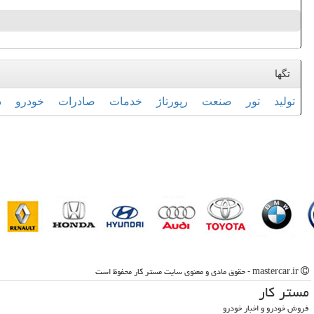
تگها
تولید
تور
صنعت
رپورتاژ
خدمات
صادرات
خودرو
د
mastercar.ir - حقوق مادی و معنوی سایت مستر كار محفوظ است
مستر كار
فروش خودرو و اخبار خودرو