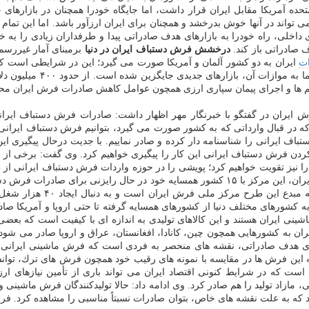
ده آمریكا مقابل ایران قرار داشت، اما جایگاه خودرا همچنان در بازارهای 
ی تواند در آنها خوش بدرخشد و همچنان برای ایران ارزآور باشد. اما این تما
ی داخلی، راه خودرا به بازارهای هدف صادراتی پیدا و طرفداران زیادی را به
 صادراتی باز كند.
درخشش فرش دستباف ایران در دنیا
ت
ایران به دو كشور آلمان و آمریكا صورت می گیرد؛ این در شرایطی است كه
ریم ها و اجرای پیمان سپاری ارزی همچون عوامل كاهش صادرات فرش ایران 
ران در گفتگو با خبرنگار مهر اظهار داشت: صادرات فرش دستباف ایرانی حال
در قبال وارداتی كه به كشور صورت می گیرد، بتوانیم فرش دستباف ایرانی را
اف ایرانی را شناسنامه دار كرده و صادر نماییم. با جدیت درحال پیگیری این 
دن فرش دستباف ایرانی این كار را پیگیری خواهیم كرد. وی گفت: برخی از تجا
صادراتی جدیدی را در اختیار داشته باشیم. بگفته رئیس مركز ملی فرش ایران، این مركز با ۱۵ 
 كشورهای مختلف دنیا از كشورهای همسایه گرفته تا حتی اروپا و آمریكا صاد
شینی ایران هستند و این كالاهای تولیدی به اندازه ای با كیفیت است كه بعضی
ه كشورهایی همچون چین، كانادا، افغانستان، عراق و اروپا صادر می شود. فع
ی هدف صادراتی، نقشه های منحصر به فردی است كه فرش ماشینی ایرانی و تول
ه این فرش ها در مقایسه با نمونه های رقیب خود همچون فرش های ترك، توانس
است كه در شرایط كنونی اقتصاد ایران می تواند باری از تأمین نیازهای ا
 مازاد تولید را هم صادر كرد. وی ادامه داد: حالا تولیدكنندگان فرش ماشینی و ك
ود كه به علت نقشه های خاص، بتوان صادرات نسبتاً مناسبی را مشاهده كرد. 