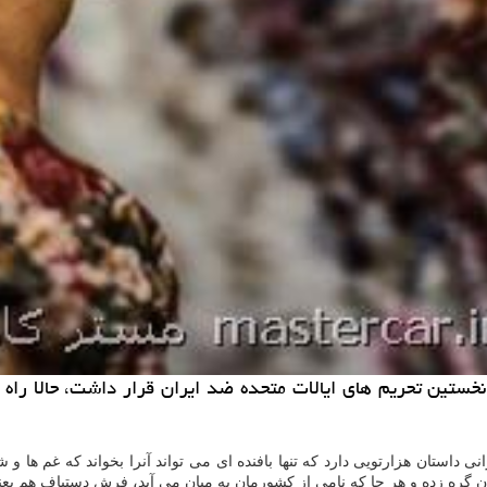
تین تحریم های ایالات متحده ضد ایران قرار داشت، حالا راه خو
 داستان هزارتویی دارد كه تنها بافنده ای می تواند آنرا بخواند كه غم ها 
یران گره زده و هر جا كه نامی از كشورمان به میان می آید، فرش دستباف هم بعن