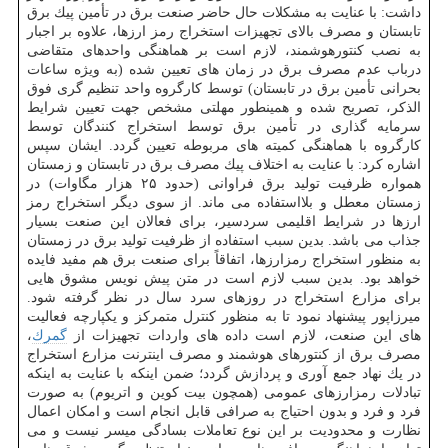
داشت: با عنایت به مشكلات حال حاضر صنعت برق در تأمین پیك برق
تابستان و مصرف بالای تجهیزات استخراج رمز ارزها، علاوه بر اجبار
به نصب كنتورهوشمند، لازم است بر هماهنگی واحدهای متقاضی
درباب عدم مصرف برق در زمان های تعیین شده (به ویژه ساعات
بحرانی تأمین برق در تابستان) توسط كارگروه واحد تنظیم گری فوق
الذكر، تصریح شده و همینطور مهلتی مشخص جهت تعیین شرایط
سرمایه گذاری در تأمین برق توسط استخراج كنندگان توسط
كارگروه با هماهنگی كمیته های مربوطه تعیین گردد. ایشان سپس
اشاره كرد: با عنایت به اختلاف پیك مصرف برق در تابستان و زمستان
همواره ظرفیت تولید برق فراوانی (حدود ۲۵ هزار مگاوات) در
زمستان معطل و بلااستفاده می ماند. از سوی دیگر استخراج رمز
ارزها در شرایط اقلیمی سردسیر، برای فعالان این صنعت بسیار
جذاب می باشد. بدین سبب استفاده از ظرفیت تولید برق در زمستان
به منظور استخراج رمزارزها، اتفاقاً برای صنعت برق هم مفید فایده
خواهد بود. بدین سبب لازم است در متن پیش نویس مشوق هایی
برای مزارع استخراج در روزهای سرد سال در نظر گرفته شود.
میرزاپور پیشنهاد نمود تا به منظور كنترل متمركز و یكپارچه فعالیت
های این صنعت، لازم است داده های واردات تجهیزات از
گمرك
،
مصرف برق از كنتورهای هوشمند و مصرف اینترنت مزارع استخراج
در یك نهاد جمع آوری و پردازش گردد؛ ضمن اینكه با عنایت به اینكه
تبادلات رمزارزهای عمومی (همچون بیت كوین و اتریوم) به صورت
فرد و فرد و بدون احتیاج به صرافی قابل انجام است و امكان اعمال
نظارت و محدودیت بر این نوع تعاملات بسادگی میسر نیست و می