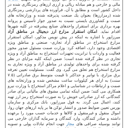
مالی و خارجی و هم مبادله ریالی و ارزی ارزهای رمزنگاری شده در
داخل كشور است و مطابق با آن، فرآورده های پردازشی رمزنگاری
شده (رمزارزها) بعنوان یك صنعت پذیرفته شده و وزارتخانه های
صمت و كشاورزی بایستی نسبت به صدور جواز تأسیس و پروانه
بهره برداری برای استقرار واحدهای صنایع پیشرفته در كلیه شهرها
اقدام نماید.
امكان استقرار مزارع ارز دیجیتال در مناطق آزاد
میرزاپور با اشاره به اینكه در پیش نویس مذكور، امكان استقرار
مزارع استخراج در مناطق آزاد تجاری- صنعتی و مناطق ویژه
اقتصادی وجود دارد، اضافه كرد: وزارت صمت مسئول صدور مجوز
فعالیت و واردات یا ترانزیت تجهیزات استخراج به مناطق آزاد و ویژه
تجاری در نظر گرفته شده است؛ ضمن اینكه كلیه مزایای در نظر
گرفته شده برای واحدهای تولیدی در مناطق آزاد و ویژه تجاری به
مزارع استخراج هم تعلق می گیرد. وی گفت: مسئولیت تعیین تعرفه
برق مزارع، با توانیر و حداكثر تا قیمت متوسط برق صادراتی (۷.۵
سنت) به ازای هر كیلووات ساعت مشخص شده و وزارتخانه های
صمت و ارتباطات در شناسایی و اعلام مراكز استخراج با وزارت نیرو
همكاری می كنند؛ ضمن اینكه تمامی مشوق های مالیاتی برای صادر
كنندگانی كه ارز صادراتی خویش را به صورت استخراج رمز ارز تهیه
كنند، اعمال می گردد. به قول میرزاپور، بانك مركزی و سازمان
بورس تعیین ضوابط صدور و انتشار توكن ها بر پایه ارزهای جهان روا،
اموال منقول و غیرمنقول و كالاها و خدمات حسب مورد را برعهده
داشته و صادر كنندگان، وارد كنندگان و سرمایه گذاران خارجی می
توانند بوسیله صرافی های
مجاز
جهت انجام تبادلات پولی و تسویه