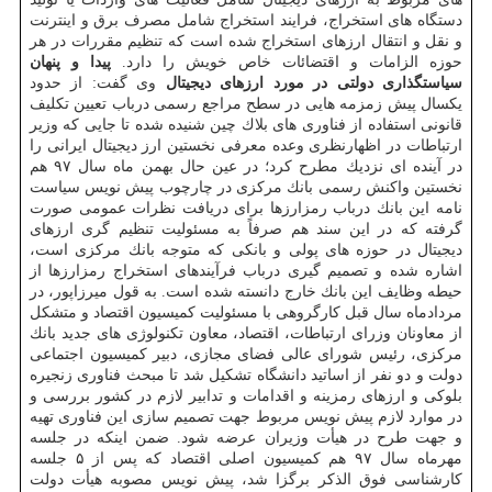
دستگاه های استخراج، فرایند استخراج شامل مصرف برق و اینترنت
و نقل و انتقال ارزهای استخراج شده است كه تنظیم مقررات در هر
حوزه الزامات و اقتضائات خاص خویش را دارد.
پیدا و پنهان
سیاستگذاری دولتی در مورد ارزهای دیجیتال
وی گفت: از حدود
یكسال پیش زمزمه هایی در سطح مراجع رسمی درباب تعیین تكلیف
قانونی استفاده از فناوری های بلاك چین شنیده شده تا جایی كه وزیر
ارتباطات در اظهارنظری وعده معرفی نخستین ارز دیجیتال ایرانی را
در آینده ای نزدیك مطرح كرد؛ در عین حال بهمن ماه سال ۹۷ هم
نخستین واكنش رسمی بانك مركزی در چارچوب پیش نویس سیاست
نامه این بانك درباب رمزارزها برای دریافت نظرات عمومی صورت
گرفته كه در این سند هم صرفاً به مسئولیت تنظیم گری ارزهای
دیجیتال در حوزه های پولی و بانكی كه متوجه بانك مركزی است،
اشاره شده و تصمیم گیری درباب فرآیندهای استخراج رمزارزها از
حیطه وظایف این بانك خارج دانسته شده است. به قول میرزاپور، در
مردادماه سال قبل كارگروهی با مسئولیت كمیسیون اقتصاد و متشكل
از معاونان وزرای ارتباطات، اقتصاد، معاون تكنولوژی های جدید بانك
مركزی، رئیس شورای عالی فضای مجازی، دبیر كمیسیون اجتماعی
دولت و دو نفر از اساتید دانشگاه تشكیل شد تا مبحث فناوری زنجیره
بلوكی و ارزهای رمزینه و اقدامات و تدابیر لازم در كشور بررسی و
در موارد لازم پیش نویس مربوط جهت تصمیم سازی این فناوری تهیه
و جهت طرح در هیأت وزیران عرضه شود. ضمن اینكه در جلسه
مهرماه سال ۹۷ هم كمیسیون اصلی اقتصاد كه پس از ۵ جلسه
كارشناسی فوق الذكر برگزا شد، پیش نویس مصوبه هیأت دولت