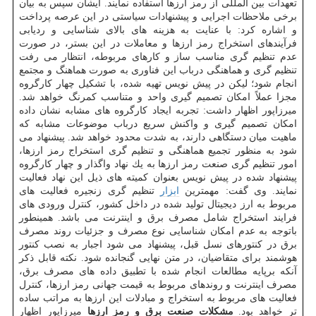
تعهدات بین المللی از رمز ارزها استفاده نمایند. ایشان سپس به بیان
برخی ملاحظات اجرایی و پیشنهادات سیاستی در این عرصه پرداخت
و اشاره كرد: با عنایت به هزینه های بالای شناسایی و ردیابی
فرآیندهای استخراج رمز ارزها و معاملات در این بستر، در صورت
عدم تنظیم گری مناسب ساز و كارهای مربوطه، انتظار می رفت
تنظیم گری و هماهنگی درباب این فناوری به صورت هماهنگ و مجتمع
انجام شود؛ لیكن در پیش نویس تهیه شده، با تشكیل چهار كارگروه
مجزا عملاً امكان تصمیم گیری واحد و متناسب كمرنگ خواهد شد.
میرزاپور اظهار داشت: تجربه ایجاد كارگروه های مشابه نشان داده
امكان تصمیم گیری و واكنش سریع درباب موضوعات مشابه كه
ماهیت میان دستگاهی دارند، به شدت محدود خواهد شد. پیشنهاد می
شود به منظور تجمیع هماهنگی و تنظیم گری استخراج رمز ارزها،
امور تنظیم گری صنعت رمز ارزها به یك نهاد واگذار و چهار كارگروه
پیشنهاد شده در پیش نویس بعنوان كمیته های ذیل این نهاد فعالیت
نمایند. وی گفت: مهمترین
ابزار
تنظیم گری زنجیره فعالیت های
مربوط به ارز دیجیتال تولید شده در داخل كشور، كنترل ورودی های
فرایند استخراج شامل مصرف برق و اینترنت می باشد. همینطور
باتوجه به عدم امكان شناسایی نوع مصرف و جزئیات روند مصرف
برق در كنتورهای نسل قبل، پیشنهاد می شود اجبار به نصب كنتور
هوشمند برای متقاضیان، در متن نهایی گنجانده شود. نكته قابل ذكر
آنكه برپایه مطالعات انجام شده با تطبیق داده های مصرف برق،
مصرف اینترنت و روندهای مربوط به قیمت جهانی رمز ارزها، كنترل
فعالیت های مربوط به استخراج و مبادلات این ارزها به مراتب ساده
تر خواهد بود.
مشكلات صنعت برق و رمز ارزها
میرزاپور اظهار