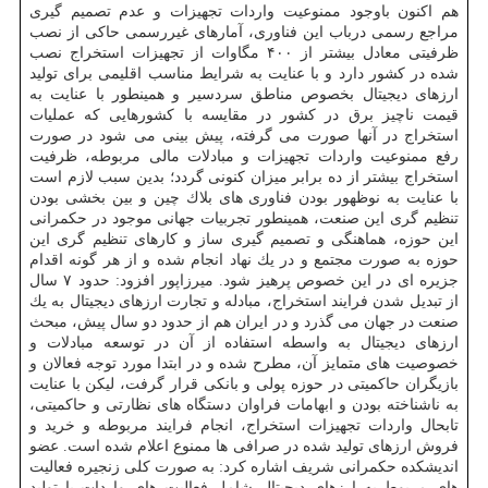
هم اكنون باوجود ممنوعیت واردات تجهیزات و عدم تصمیم گیری
مراجع رسمی درباب این فناوری، آمارهای غیررسمی حاكی از نصب
ظرفیتی معادل بیشتر از ۴۰۰ مگاوات از تجهیزات استخراج نصب
شده در كشور دارد و با عنایت به شرایط مناسب اقلیمی برای تولید
ارزهای دیجیتال بخصوص مناطق سردسیر و همینطور با عنایت به
قیمت ناچیز برق در كشور در مقایسه با كشورهایی كه عملیات
استخراج در آنها صورت می گرفته، پیش بینی می شود در صورت
رفع ممنوعیت واردات تجهیزات و مبادلات مالی مربوطه، ظرفیت
استخراج بیشتر از ده برابر میزان كنونی گردد؛ بدین سبب لازم است
با عنایت به نوظهور بودن فناوری های بلاك چین و بین بخشی بودن
تنظیم گری این صنعت، همینطور تجربیات جهانی موجود در حكمرانی
این حوزه، هماهنگی و تصمیم گیری ساز و كارهای تنظیم گری این
حوزه به صورت مجتمع و در یك نهاد انجام شده و از هر گونه اقدام
جزیره ای در این خصوص پرهیز شود. میرزاپور افزود: حدود ۷ سال
از تبدیل شدن فرایند استخراج، مبادله و تجارت ارزهای دیجیتال به یك
صنعت در جهان می گذرد و در ایران هم از حدود دو سال پیش، مبحث
ارزهای دیجیتال به واسطه استفاده از آن در توسعه مبادلات و
خصوصیت های متمایز آن، مطرح شده و در ابتدا مورد توجه فعالان و
بازیگران حاكمیتی در حوزه پولی و بانكی قرار گرفت، لیكن با عنایت
به ناشناخته بودن و ابهامات فراوان دستگاه های نظارتی و حاكمیتی،
تابحال واردات تجهیزات استخراج، انجام فرایند مربوطه و خرید و
فروش ارزهای تولید شده در صرافی ها ممنوع اعلام شده است. عضو
اندیشكده حكمرانی شریف اشاره كرد: به صورت كلی زنجیره فعالیت
های مربوط به ارزهای دیجیتال شامل فعالیت های واردات یا تولید