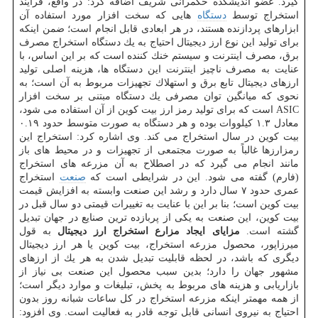
گیرد. عضو اندیشكده حكمرانی شریف اضافه كرد: در واقع، فرایند
استخراج توسط
دستگاه
هایی كه سخت افزار مورد استفاده آن
ابزارهای پردازنده هستند، در هر ابعادی قابل انجام است؛ ضمن اینكه
برای تولید این نوع ارز دیجیتال احتیاج به یك دستگاه استخراج مصرف
برق، مصرف اینترنت و سیستم خنك كننده است كه بر این اساس، با
عنایت به مصرف ناچیز اینترنت این دستگاه ها، هزینه اصلی تولید
ارزهای دیجیتال تابع برق و استهلاك تجهیزات مربوط به آن است؛ به
نحوی كه میانگین توان مصرفی یك دستگاه مبتنی بر سخت افزار
ASIC است كه برای تولید رمز ارز بیت كوین از آن استفاده می شود،
معادل ۱.۳ كیلووات بوده و هر دستگاه به صورت متوسط حدود ۰.۱۹
بیت كوین در سال استخراج می كند. وی اشاره كرد: استخراج این
رمزارزها غالباً به صورت مجتمعی از تجهیزات و در محیط های باز
مانند انجام می گیرد كه در اصطلاح به آن مزرعه های استخراج
(فارم) گفته می شود. این در شرایطی است كه
صنعت
استخراج
عمری حدود ۷ سال دارد و رشد این صنعت وابسته به افزایش قیمت
بیت كوین است؛ بنا بر این با عنایت به تغییرات قیمتی دو سال قبل در
بیت كوین، این صنعت به یكی از پربازده ترین صنایع در جهان تبدیل
گشته است.
مزایای ایجاد مزارع استخراج ارز دیجیتال
به قول
میرزاپور، محصول مزرعه استخراج، بیت كوین یا هر ارز دیجیتال
دیگری كه باشد، در لحظه قابلیت تبدیل شدن به هر یك از ارزهای
مشهور جهان را دارد؛ بدین سبب محصول این صنعت بی نیاز از
بازاریابی و هزینه های مربوط به پخش، تبلیغات و موارد دیگر است؛
از همه مهمتر اینكه مزرعه استخراج در كل ساعات شبانه روز بدون
احتیاج به نیروی انسانی قابل توجه قادر به فعالیت است. وی افزود: