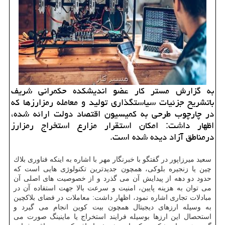
به گزارش مستر كار عضو اندیشكده حكمرانی شریف
باتشریح جزئیات سیاستگذاری تولید و معامله رمزارزها كه
در چارچوب طرحی به كمیسیون اقتصاد دولت ارائه شده،
اظهار داشت: امكان استقرار مزارع استخراج رمزارز
درمناطق آزاد دیده شده است.
سعید میرزاپور در گفتگو با خبرنگار مهر با اشاره به اینكه فناوری بلاك
چین یا زنجیره بلوكی، همچون جدیدترین تكنولوژی هایی است كه
حدود دو دهه از پیدایش آن می گذرد و از خصوصیت های اصلی آن
می توان به هزینه پایین، امنیت و سرعت بالا جهت استفاده آن در
مبادلات تجاری اشاره نمود، اظهار داشت: معاملات در فضای بلاكچین
به وسیله ارزهای دیجیتال همچون بیت كوین انجام می گیرد و
استحصال این ارزها بوسیله فرایند استخراج یا ماینینگ صورت می