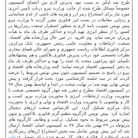
طرح شد لیكن به سبب نبود پذیرش لازم بین اعضای كمیسیون
خصوصاً مسائل طرح شده از جانب وزارت نیرو درباب تأمین انرژی
مورد نیاز برای استخراج رمز ارز و هزینه های ناشی از عدم شناسایی
و ردیابی معاملات در بست این فناوری مقرر گردید تا وزارت نیرو
پیش نویس تصویب نامه لازم به منظور استقرار صنعت رمزارزها در
كشور را از منظر انرژی تهیه كرده و حداكثر ظرف یك ماه به هیأت
وزیران عرضه نماید. وی افزود: در عین حال وزارتخانه های اقتصاد،
صنعت، ارتباطات و معاونت علمی رئیس جمهوری، بانك مركزی،
مركز فناوری اطلاعات ریاست جمهوری و شورای عالی فضای مجازی
نظرات تخصصی خود درباب پذیرش فناوری بلاكچین و هم پیشنهادهای
تكمیلی خود پیرامون مبحث یاد شده را تهیه و حداكثر ظرف یك ماه
به دفتر كمیسیون اقتصاد عرضه نمایند؛ البته وزارتخانه های اقتصاد و
نیرو در پاسخ به تصمیم كمیسیون متون پیش نویس مربوط را عرضه
كردند كه در سه جلسه كارشناسی مورد بحث قرار گرفته و پیش
نویس نهایی تهیه شد؛ در نهایت مبحث در ابتدا و اواسط بهمن سال ۹۷
در كمیسیون اقتصاد مطرح و مقرر شد چهار گروه تخصصی صنعت با
محوریت وزارت ارتباطات، انرژی با محوریت وزارت نیرو، كسب و
كار و پولشویی با محوریت وزارت اقتصاد و پولی و ارزی با محوریت
بانك مركزی تشكیل گردد. این كارشناس صنعت ارزهای دیجیتال
اشاره كرد: پیش نویس كارگروه تنظیم گری فناوری بلاكچین و متون
پیش نویس مربوط به نحوه تشكیل، تركیب و وظایف كارگروه های
مربوطه در ۲۹ بهمن ماه سال ۹۷ به كمیسیون اصلی اقتصاد ارسال
شد كه این پیش نویس شامل سه بخش استخراج ارزهای رمزنگاری
شده، استفاده از فناوری دفاتر كل توزیع شده برای تسهیل
خدمات