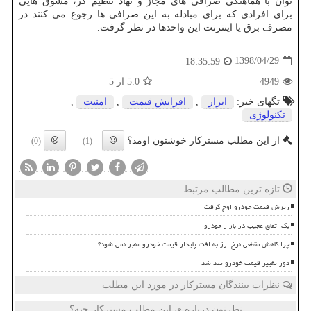
توان با هماهنگی صرافی های مجاز و نهاد تنظیم گر، مشوق هایی
برای افرادی كه برای مبادله به این صرافی ها رجوع می كنند در
مصرف برق یا اینترنت این واحدها در نظر گرفت.
1398/04/29
18:35:59
4949
5.0
از 5
تگهای خبر:
ابزار
,
افزایش قیمت
,
امنیت
,
تكنولوژی
از این مطلب مسترکار خوشتون اومد؟
(0)
(1)
تازه ترین مطالب مرتبط
ریزش قیمت خودرو اوج گرفت
بک اتفاق عجیب در بازار خودرو
چرا کاهش مقطعی نرخ ارز به افت پایدار قیمت خودرو منجر نمی شود؟
دور تغییر قیمت خودرو تند شد
نظرات بینندگان مسترکار در مورد این مطلب
نظرتون درباره ی این مطلب مسترکار چیه؟