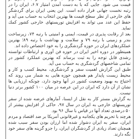
قیمت می شود. جایی كه با به دست آمدن امتیاز ۶.۷، ایران را در
رتبه نخست جهانی قرار داده است. این یعنی ایران برای گردشگر
های خارجی از نظر سطح قیمت ها بهترین انتخاب به حساب می آید و
حفظ این عدد می تواند به افزایش توریستهای خارجی كشور كمك
نماید.
بعد از رقابت پذیری در قیمت، ایمنی و امنیتی با رتبه ۷۴، زیرساخت
بندر و زمینی با رتبه ۷۹ و سلامت و بهداشت با رتبه ۸۹؛ بهترین
عملكردهای ایران در حوزه گردشگری را به خود اختصاص داده اند.
همینطور در دوره اخیر ایران در حوزه فن آوری و ارتباطات توانسته
رشدی قابل توجه را به ثبت برساند كه بهترین عملكرد كشور در
تمامی شاخصهای گردشگری به حساب می آید.
طبق این گزارش اهمیت سفر و گردشگری، محیط كسب و كار و
محیط زیست پایدار هم همچون حوزه هایی به شمار می روند كه
احتیاج به بهبود وضعیت كشور در آنها وجود دارد، چونكه ارزیابی ها
نشان از آن دارد كه ایران در این عرصه در میان ۱۰۰ كشور برتر دنیا
نیست.
به گزارش مستر كار به نقل از ایسنا، آمارهای عرضه شده از سفر
توریستهای خارجی به ایران در سال ۹۷، حاكی از افزایش بیشتر از
۵۰ درصدی تعداد آنها در قیاس با سال ۹۶ بود.
هرچند با تحریم های یكجانبه و غیرقانونی آمریكا بر ضد اقتصاد و مردم
ایران، سفر به ایران دشوار شده اما ارزان بودن سفر سبب شده
همچنان تعداد زیادی از گردشگران ایران، را جزو گزینه های سفر خود
نگه دارند.