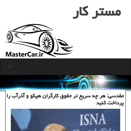
مستر كار
منو
مقدسی: هر چه سریع تر حقوق كارگران هپكو و آذرآب را
پرداخت كنید