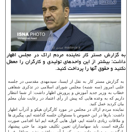
به گزارش مستر كار نماینده مردم اراك در مجلس اظهار
داشت: بیشتر از این واحدهای تولیدی و كارگران را معطل
نكنید و حقوق آنها را پرداخت كنید.
به گزارش مستر كار به نقل از ایسنا، سیدمهدی مقدسی در جلسه
علنی امروز (سه شنبه) مجلس شورای اسلامی در تذكری شفاهی
خطاب به وزیر جدید آموزش و پرورش اظهار داشت: از شما انتظار
داریم كه به وعده هایی كه پیش از رأی اعتماد در رعایت شأن معلم
بیان كردید عمل كنید.
نماینده مردم اراك در مجلس در مورد كارگران هپكو و آذرآب اظهار
داشت: بارها در این خصوص با مسئولان جلسه گذاشته ایم، پیگیری ها
و ملاقات زیادی داشته ایم، قول هایی گرفته ایم اما اقدامی صورت
نگرفته است. باید سهامداران تعیین تكلیف شوند. ما حتی پیشنهاد
بازگشت به دولت داده بودیم كه با آن موافقت نشد. حداقل فورا