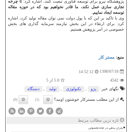
پژوهشگاه نیرو برای توسعه فناوری تبعیت كنند، اشاره كرد:
تا چرخه
تجاری سازی عمل نكند، ما قادر نخواهیم بود كه در حوزه مقاله
توسعه ایجاد نماییم.
وی با تاكید بر این كه با پول دولت نمی توان مقاله تولید كرد، اشاره
كرد: برای ارتقاء در این بخش نیازمند سرمایه گذاری های بخش
خصوصی در امر پژوهش هستیم.
منبع:
مستر كار
1398/07/18
14:52:12
4542
5.0
از 5
تگهای خبر:
پژو
,
تكنولوژی
,
تولید
,
دستگاه
از این مطلب مسترکار خوشتون اومد؟
(0)
(1)
تازه ترین مطالب مرتبط
بحران بدهی در جاده مخصوص