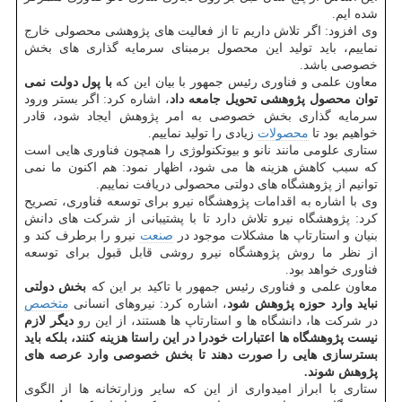
شده ایم.
وی افزود: اگر تلاش داریم تا از فعالیت های پژوهشی محصولی خارج
نماییم، باید تولید این محصول برمبنای سرمایه گذاری های بخش
خصوصی باشد.
معاون علمی و فناوری رئیس جمهور با بیان این كه
با پول دولت نمی
توان محصول پژوهشی تحویل جامعه داد
، اشاره كرد: اگر بستر ورود
سرمایه گذاری بخش خصوصی به امر پژوهش ایجاد شود، قادر
خواهیم بود تا
محصولات
زیادی را تولید نماییم.
ستاری علومی مانند نانو و بیوتكنولوژی را همچون فناوری هایی است
كه سبب كاهش هزینه ها می شود، اظهار نمود: هم اكنون ما نمی
توانیم از پژوهشگاه های دولتی محصولی دریافت نماییم.
وی با اشاره به اقدامات پژوهشگاه نیرو برای توسعه فناوری، تصریح
كرد: پژوهشگاه نیرو تلاش دارد تا با پشتیبانی از شركت های دانش
بنیان و استارتاپ ها مشكلات موجود در
صنعت
نیرو را برطرف كند و
از نظر ما روش پژوهشگاه نیرو روشی قابل قبول برای توسعه
فناوری خواهد بود.
معاون علمی و فناوری رئیس جمهور با تاكید بر این كه
بخش دولتی
نباید وارد حوزه پژوهش شود
، اشاره كرد: نیروهای انسانی
متخصص
در شركت ها، دانشگاه ها و استارتاپ ها هستند، از این رو
دیگر لازم
نیست پژوهشگاه ها اعتبارات خودرا در این راستا هزینه كنند، بلكه باید
بسترسازی هایی را صورت دهند تا بخش خصوصی وارد عرصه های
پژوهش شوند.
ستاری با ابراز امیدواری از این كه سایر وزارتخانه ها از الگوی