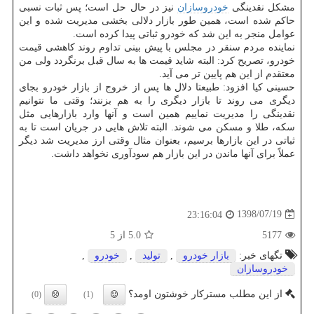
مشكل نقدینگی
خودروسازان
نیز در حال حل است؛ پس ثبات نسبی
حاكم شده است، همین طور بازار دلالی بخشی مدیریت شده و این
عوامل منجر به این شد كه خودرو ثباتی پیدا كرده است.
نماینده مردم سنقر در مجلس با پیش بینی تداوم روند كاهشی قیمت
خودرو، تصریح كرد: البته شاید قیمت ها به سال قبل برنگردد ولی من
معتقدم از این هم پایین تر می آید.
حسینی كیا افزود: طبیعتا دلال ها پس از خروج از بازار خودرو بجای
دیگری می روند تا بازار دیگری را به هم بزنند؛ وقتی ما نتوانیم
نقدینگی را مدیریت نماییم همین است و آنها وارد بازارهایی مثل
سكه، طلا و مسكن می شوند. البته تلاش هایی در جریان است تا به
ثباتی در این بازارها برسیم، بعنوان مثال وقتی ارز مدیریت شد دیگر
عملاً برای آنها ماندن در این بازار هم سودآوری نخواهد داشت.
1398/07/19
23:16:04
5177
5.0
از 5
تگهای خبر:
بازار خودرو
,
تولید
,
خودرو
,
خودروسازان
از این مطلب مسترکار خوشتون اومد؟
(0)
(1)