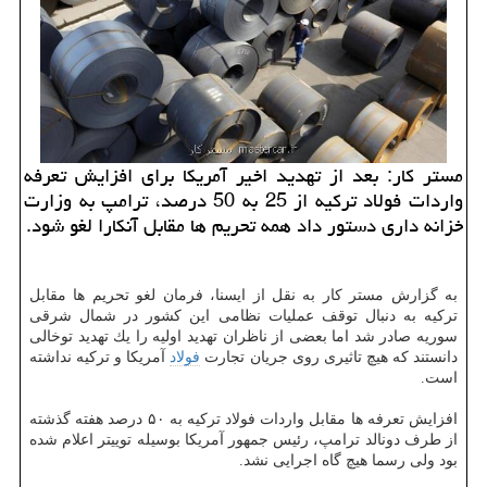
مستر كار: بعد از تهدید اخیر آمریكا برای افزایش تعرفه
واردات فولاد تركیه از 25 به 50 درصد، ترامپ به وزارت
خزانه داری دستور داد همه تحریم ها مقابل آنكارا لغو شود.
به گزارش مستر كار به نقل از ایسنا، فرمان لغو تحریم ها مقابل
تركیه به دنبال توقف عملیات نظامی این كشور در شمال شرقی
سوریه صادر شد اما بعضی از ناظران تهدید اولیه را یك تهدید توخالی
دانستند كه هیچ تاثیری روی جریان تجارت
فولاد
آمریكا و تركیه نداشته
است.
افزایش تعرفه ها مقابل واردات فولاد تركیه به ۵۰ درصد هفته گذشته
از طرف دونالد ترامپ، رئیس جمهور آمریكا بوسیله توییتر اعلام شده
بود ولی رسما هیچ گاه اجرایی نشد.