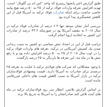
طبق گزارش اخیر پانجیوا ریسرچ كه واحد "اس اند پی گلوبال" است،
تهدید افزایش تعرفه واردات فولاد تركیه از ۲۵ به ۵۰ درصد هیچ پیامد
خاصی نداشت برای اینكه
صادرات
فولاد تركیه به آمریكا قبل از این
كاهش چشمگیری پیدا كرده بود.
بررسی آمار نشان میدهد تنها ۶.۳ درصد از صادرات فولاد تركیه در
سال ۲۰۱۸ به مقصد آمریكا بود در صورتیكه ۴۳.۲ درصد از صادرات
این كشور به اتحادیه اروپا انجام گرفت.
ترامپ قبل از این در امتداد تنش سیاسی دو كشور به سبب زندانی
شدن یك كشیش آمریكایی در تركیه، تعرفه های واردات فولاد تركیه
را در اوت سال ۲۰۱۸ از ۲۵ به ۵۰ درصد افزایش داده بود و با رفع
تنش ها در ماه مه، این تعرفه ها باردیگر به ۲۵ درصد بازگشت.
با وجود مشكلاتی كه شركت های فولادی تركیه با عنایت به تعرفه ۲۵
درصدی برای صادرات به آمریكا دارند، قیمت پیشنهادی فولادسازان
تركیه در بازار آمریكا به سبب كاهش قیمت های داخلی غیررقابتی
مانده است.
بر اساس گزارش پلاتس، انتظار می رود فولادسازان تركیه در ماه
های آینده تلاش كنند صادراتشان را به آمریكا به تدریج بالا برند.