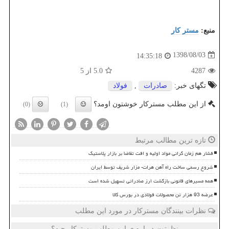
منبع:
مستر كار
1398/08/03
14:35:18
4287
5.0
از 5
تگهای خبر:
صادرات
,
فولاد
از این مطلب مسترکار خوشتون اومد؟
(0)
(1)
تازه ترین مطالب مرتبط
فشار هم زمان گرانی مواد اولیه و افت تقاضا بر بازار پلاستیک
شروع رسمی ساخت راه آهن هرات- مزار شریف توسط ایران
همه مسیرهای قانونی بازگشت ارز صادراتی تسهیل شده است
عرضه 93 هزار تن محصولات فولادی در بورس کالا
نظرات بینندگان مسترکار در مورد این مطلب
نظرتون درباره ی این مطلب مسترکار چیه؟