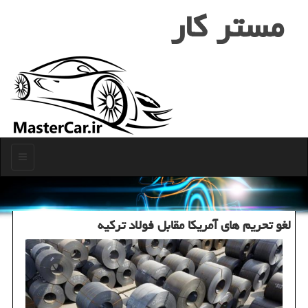
مستر كار
منو
لغو تحریم های آمریكا مقابل فولاد تركیه