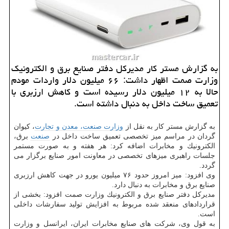
به گزارش مستر كار مدیركل دفتر صنایع برق و الكترونیك
وزارت صمت اظهار داشت: ۶۶ میلیون دلار واردات مودم
حالا به ۱۲ میلیون دلار رسیده است و كاهش ارزبری با
تعمیق ساخت داخل به دنبال داشته است.
به گزارش مستر كار به نقل از
وزارت صنعت، معدن و تجارت
، كیوان
گردان در مراسم میز تخصصی تعمیق ساخت داخل در
صنعت
برق،
الكترونیك و مخابرات اضافه كرد: هر هفته و به صورت مستمر
جلسات راهبری میزهای تخصصی در معاونت امور صنایع برگزار می
گردد.
وی افزود: میز امروز حدود ۷۶ میلیون یورو در جهت كاهش ارزبری
صنایع برق و مخابرات به دنبال دارد.
مدیركل دفتر صنایع برق و الكترونیك وزارت صمت افزود: بخشی از
قراردادهای منعقد شده مربوط به افزایش تولید سفارشات داخلی
است.
به قول وی، شركت های صنایع مخابرات ایران، ایرانسل و وزارت