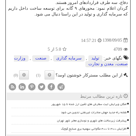
دفاع، سه طرف قراردادهای امروز هستند.
گردان اعلام نمود: محورهای ۹ گانه برای توسعه ساخت داخل داریم
كه سرمایه گذاری و تولید در این راستا دنبال می شود.
1398/09/05
14:57:21
4709
5.0
از 5
تگهای خبر:
تولید
,
سرمایه گذاری
,
صنعت
,
وزارت
صنعت، معدن و تجارت
از این مطلب مسترکار خوشتون اومد؟
(0)
(1)
تازه ترین مطالب مرتبط
امکان ویرایش ثبت سفارش های تأمین ارز شده تا ۱۵ شهریور
نقشه راه جدید جهش صادرات غیرنفتی تدوین می شود
پیشرفت زیرساخت های شهری و نوسازی معابر شهر تهران
افزایش ۳۰۰ تا ۴۰۰ مگاواتی سهمیه برق صنایع کوچک