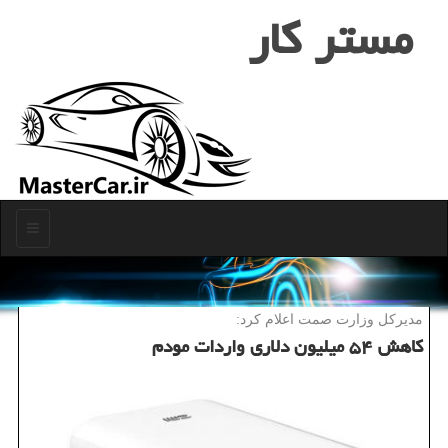
مستر كار
منو
مدیركل وزارت صمت اعلام كرد:
كاهش ۵۴ میلیون دلاری واردات مودم