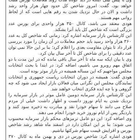
خواهد بود، گفت: امروز شاخص كل حدود چهار هزار واحد رشد
داشت و الان در حال نزدیك شدن به رقم هایی است كه از لحاظ
روانی مهم هستند.
هودی معتقد می باشد، كانال ۳۵۰ هزار واحدی برای بورس عدد
بزرگی است كه شاخص كل باید آنرا بشكند.
این كارشناس بازار سرمایه اشاره كرد: زمانی كه شاخص كل به عدد
۳۶۰ هزار واحد رسید باید حجم معاملات در آن زمان را مورد بررسی
قرار داد تا بتوان مقاومت بعدی را اعلام كرد؛ بنا بر این حالا نمی توان
عدد دقیقی را برای شاخص كل تا آخر سال بیان كرد.
وی با بیان ایكه سه ماه تا آخر سال باقی مانده كه در این مدت با دو
اتفاق مهم روبرو می باشیم، اضافه كرد: در ابتدا با بحث انتخابات
مجلس مواجهیم كه این مساله همیشه در بازار موثر بوده است.
هودی گفت: همیشه در دوران انتخابات ریاست جمهوری و انتخابات
نمایندگان مجلس این نگرانی میان فعالان بازار ایجاد می شود كه چه
گروهی و با چه ایده فكری انتخاب خواهند شد.
این كارشناس بازار سرمایه دومین عامل موثر در بازار سرمایه را
نزدیك شدن به ایام نوروز دانست و اظهار داشت: خیلی از مردم
صلاح می دانند تا سهام خودرا نقد و مبادرت به ذخیره سود كنند و
باردیگر پس از ایام نوروز خرید خودرا انجام می دهند.
وی اضافه كرد: این دو عامل ترمزهای محكم بازار سرمایه محسوب
می شوند؛ بنا بر این امكان دارد در اسفند ماه شاهد رشد شاخص
بورس و افزایش قیمت سهام شركتها نباشیم.
هودی اشاره كرد: شاخص بورس در دی و بهمن ماه به كانال ۳۷۰