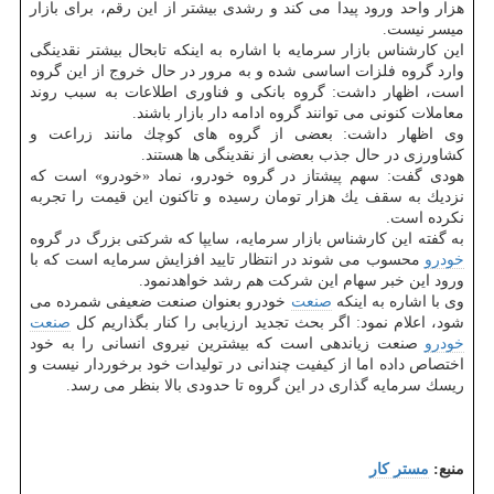
هزار واحد ورود پیدا می كند و رشدی بیشتر از این رقم، برای بازار
میسر نیست.
این كارشناس بازار سرمایه با اشاره به اینكه تابحال بیشتر نقدینگی
وارد گروه فلزات اساسی شده و به مرور در حال خروج از این گروه
است، اظهار داشت: گروه بانكی و فناوری اطلاعات به سبب روند
معاملات كنونی می توانند گروه ادامه دار بازار باشند.
وی اظهار داشت: بعضی از گروه های كوچك مانند زراعت و
كشاورزی در حال جذب بعضی از نقدینگی ها هستند.
هودی گفت: سهم پیشتاز در گروه خودرو، نماد «خودرو» است كه
نزدیك به سقف یك هزار تومان رسیده و تاكنون این قیمت را تجربه
نكرده است.
به گفته این كارشناس بازار سرمایه، سایپا كه شركتی بزرگ در گروه
خودرو
محسوب می شوند در انتظار تایید افزایش سرمایه است كه با
ورود این خبر سهام این شركت هم رشد خواهدنمود.
وی با اشاره به اینكه
صنعت
خودرو بعنوان صنعت ضعیفی شمرده می
شود، اعلام نمود: اگر بحث تجدید ارزیابی را كنار بگذاریم كل
صنعت
خودرو
صنعت زیاندهی است كه بیشترین نیروی انسانی را به خود
اختصاص داده اما از كیفیت چندانی در تولیدات خود برخوردار نیست و
ریسك سرمایه گذاری در این گروه تا حدودی بالا بنظر می رسد.
منبع:
مستر كار