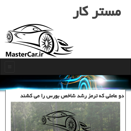
مستر كار
منو
دو عاملی كه ترمز رشد شاخص بورس را می كشند