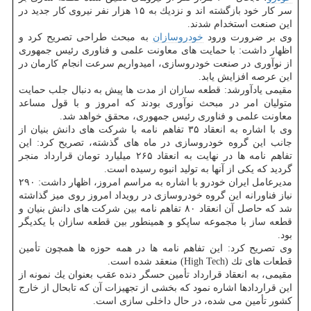
سر كار خود بازگشته اند و نزدیك به ۱۵ هزار نفر نیروی كار جدید در
این صنعت استخدام شدند.
وی بر ضرورت ورود
خودروسازان
به مبحث طراحی تصریح كرد و
اظهار داشت: با حمایت های معاونت علمی و فناوری رئیس جمهوری
از نوآوری در صنعت خودروسازی، امیدواریم سرعت انجام كارمان در
این عرصه افزایش یابد.
مقیمی یادآورشد: قطعه سازان از مدت ها پیش به دنبال جلب حمایت
متولیان امر در مبحث نوآوری بودند كه امروز و با قول مساعد
معاونت علمی و فناوری رئیس جمهوری، محقق خواهد شد.
وی با اشاره به انعقاد ۳۵ تفاهم نامه با شركت های دانش بنیان از
جانب این گروه خودروسازی در ماه های گذشته، تصریح كرد: این
تفاهم نامه ها در نهایت به انعقاد ۲۶۵ میلیارد تومان قرارداد منجر
گردید كه یكی از آنها به تولید انبوه رسیده است.
مدیرعامل ایران خودرو با اشاره به مراسم امروز، اظهار داشت: ۲۹۰
نیاز فناورانه این گروه خودروسازی در رویداد امروز روی میز گذاشته
شد كه حاصل آن انعقاد ۸۰ تفاهم نامه بین شركت های دانش بنیان و
قطعه ساز با مجموعه ساپكو و همینطور بین قطعه سازان با یكدیگر
بود.
وی تصریح كرد: این تفاهم نامه ها در همه حوزه ها همچون تأمین
قطعات های تك (High Tech) منعقد شده است.
مقیمی، به انعقاد قرارداد تأمین حسگر دنده عقب بعنوان یك نمونه از
این قراردادها اشاره نمود كه بخشی از تجهیزات آن كه تابحال از خارج
كشور تأمین می شده، در حال داخلی سازی است.