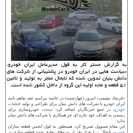
به گزارش مستر كار به قول مدیرعامل ایران خودرو،
سیاست هایی در ایران خودرو در پشتیبانی از شركت های
دانش بنیان تدوین شده كه تابحال منجر به تولید و تأمین
۵۱ قطعه و ماده اولیه این گروه از داخل كشور شده است.
«فرشاد مقیمی» امروز (چهارشنبه) در خاتمه مراسم عقد تفاهم نامه
ایران خودرو با شركت های دانش بنیان برای طراحی و تولید
قطعات
خودرو
، در جمع خبرنگاران اضافه كرد:
صنعت
خودروسازی برای
رسیدن به اهداف خود چاره ای جز همكاری با شركت های دانش بنیان
ندارد.
این مقام مسوول تصریح كرد: همینطور به قول انجمن قطعه سازان
خودرو
، تابحال ۱۰۰ هزار نفر از نیروهای تعلیق شده قطعه سازی بر