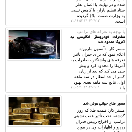
شده و در نهایت با اعمال نظر
ستاد تنظیم بازار، با کاهش نسبی
به وزارت صمت ابلاغ گردیده
۱۴۰۴/۰۴/۱۲ ۱۱:۱۶:۵۲
است.
با توجه به تعرفه های ترامپ
صادرات خودروساز انگلیسی به
آمریکا محدود شد
مستر کار: «آستون مارتین»
اعلام نمود که برای جبران تاثیر
تعرفه های واشنگتن، صادرات به
آمریکا را محدود کرد و پیش
بینی می کند که بعد از زیان
کمتر از حد انتظار در سه ماهه
اول، نتایج سه ماهه بعدی بهبود
۱۴۰۴/۰۲/۱۱ ۱۱:۰۵:۲۰
یابد.
مسیر طلای جهانی عوض شد
مستر کار: قیمت طلا که روز
گذشته، تحت تأثیر عقب نشینی
ترامپ از اخراج رییس فدرال
رزرو و اظهارات وی در مورد