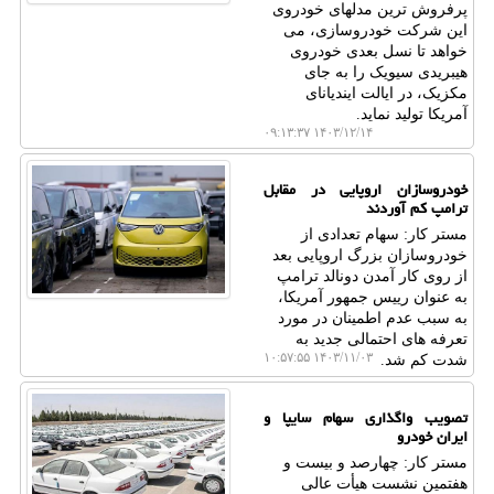
پرفروش ترین مدلهای خودروی
این شرکت خودروسازی، می
خواهد تا نسل بعدی خودروی
هیبریدی سیویک را به جای
مکزیک، در ایالت ایندیانای
آمریکا تولید نماید.
۱۴۰۳/۱۲/۱۴ ۰۹:۱۳:۳۷
خودروسازان اروپایی در مقابل
ترامپ کم آوردند
مستر کار: سهام تعدادی از
خودروسازان بزرگ اروپایی بعد
از روی کار آمدن دونالد ترامپ
به عنوان رییس جمهور آمریکا،
به سبب عدم اطمینان در مورد
تعرفه های احتمالی جدید به
۱۴۰۳/۱۱/۰۳ ۱۰:۵۷:۵۵
شدت کم شد.
تصویب واگذاری سهام سایپا و
ایران خودرو
مستر کار: چهارصد و بیست و
هفتمین نشست هیأت عالی