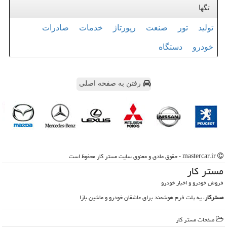
تگها
تولید
تور
صنعت
رپورتاژ
خدمات
صادرات
خودرو
دستگاه
رفتن به صفحه اصلی
mastercar.ir - حقوق مادی و معنوی سایت مستر كار محفوظ است
مستر كار
فروش خودرو و اخبار خودرو
مسترکار
، یه پلت فرم هوشمند برای عاشقان خودرو و ماشین بازا
صفحات مستر كار