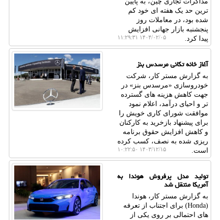
مذاکرات تجاری چین، به پایین
ترین حد یک هفته ای خود کم
شده بود، در معاملات روز
پنجشنبه بازار جهانی افزایش
۱۴۰۴/۰۲/۰۵ ۱۱:۲۹:۳۱
پیدا کرد.
آغاز خانه تکانی مرسدس بنز
به گزارش مستر کار، شرکت
خودروسازی «مرسدس بنز» در
جهت کاهش هزینه های گسترده
تر و احیای درآمد، اعلام نمود
موافقت شورای کاری خویش را
برای پیشنهاد بازخرید به کارکنان
و کاهش افزایش حقوق برنامه
ریزی شده به نصف، کسب کرده
۱۴۰۳/۱۲/۱۵ ۱۰:۲۲:۵۰
است.
تولید مدل پرفروش هوندا به
آمریکا منتقل شد
به گزارش مستر کار، هوندا
(Honda) برای اجتناب از تعرفه
های احتمالی بر روی یکی از