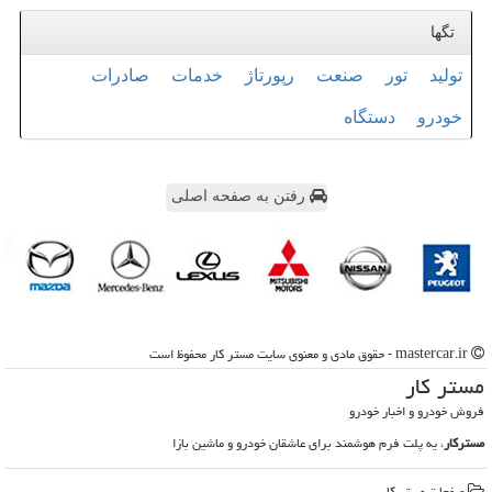
تگها
تولید
تور
صنعت
رپورتاژ
خدمات
صادرات
خودرو
دستگاه
رفتن به صفحه اصلی
mastercar.ir - حقوق مادی و معنوی سایت مستر كار محفوظ است
مستر كار
فروش خودرو و اخبار خودرو
مسترکار
، یه پلت فرم هوشمند برای عاشقان خودرو و ماشین بازا
صفحات مستر كار