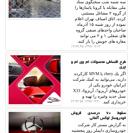
سه شنبه شب سخنگوی ستاد
ملی مقابله با كرونا پاساژها را
از گروه ۲ مشاغل مستثنی
كرده، اتاق اصناف تهران اعلام
نموده از روز شنبه ۱۵ آذرماه
صاحبان واحدهای صنفی گروه
های شغلی ۱ و ۲ می توانند
مغازه های خویش را باز كنند.
۱۳۹۹/۰۹/۱۳ ۱۹:۴۷:۴۵
طرح اقساطی محصولات ام وی ام و
چری
اگر یك chery یا MVM كاركرده
دارید، می‌توانید به كمك شركت
ایرانیان خودرو یكی از
خودروهای آریزو5، آریزو6، X33
نسل جدید وغیره را تهیه و
۱۳۹۹/۰۴/۳۰ ۲۲:۴۲:۵۲
خریداری كنید.
سقوط ۷۰ درصدی فروش
خودروساز لوكس آلمانی
به گزارش مستر كار شركت
خودروسازی دایملر روز پنجشنبه