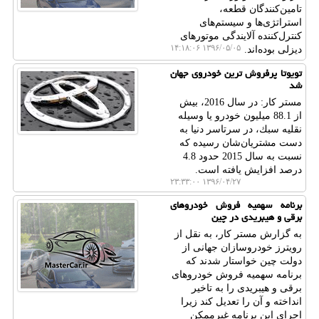
تامین‌كنندگان قطعه،
استراتژی‌ها و سیستم‌های
كنترل‌كننده آلایندگی موتورهای
۱۳۹۶/۰۵/۰۵ ۱۴:۱۸:۰۶
دیزلی بوده‌اند.
تویوتا پرفروش ترین خودروی جهان
شد
مستر كار: در سال 2016، بیش
از 88.1 میلیون خودرو یا وسیله
نقلیه سبك، در سرتاسر دنیا به
دست مشتریان‌شان رسیده كه
نسبت به سال 2015 حدود 4.8
درصد افزایش یافته است.
۱۳۹۶/۰۴/۲۷ ۲۳:۳۳:۰۰
برنامه سهمیه فروش خودروهای
برقی و هیبریدی در چین
به گزارش مستر كار، به نقل از
رویترز خودروسازان جهانی از
دولت چین خواستار شدند كه
برنامه سهمیه فروش خودروهای
برقی و هیبریدی را به تاخیر
انداخته و آن را تعدیل كند زیرا
اجرای این برنامه غیرممكن