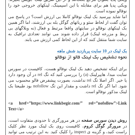
ویکی پدیا هم برای مقابله با این اسپمینگ، لینکهای خروجی خود را
نوفالو نموده است.
اما شاید بپرسید بک لینک نوفالو کاملا بی ارزش است؟ در پاسخ می
توان گفت از لحاظ سئو و رباتهای گوگل بله بی ارزشند، اما اگر همین
بک لینکهای نوفالو در سایتهای واقعا مرتبط و فعال (نه وبلاگهای بی
ربط و مزرعه لینک) قرار داده شوند می توانند تعدادی ترافیک به
سایت شما منتقل کنند که از این لحاظ کمی ارزش می یابند.
بک لینک در 10 سایت پربازدید شش ماهه
نحوه تشخیص بک لینک فالو از نوفالو
برای اینکه تشخیص دهید بک لینک نوفالو هست، کافیست در سورس
سایت مبدا، هایپرلینک (a) را بررسی کنید که تگ rel در آن وجود دارد
یا خیر. اگر اصلا تگ rel نداشت، بصورت پیشفرض فالو محسوب می
شود. اما اگر تگ rel داشت و مقدار این تگ nofollow بود طبیعتا بک
لینک مذکور نوفالو است.
<a href=”https://www.linkbegir.com/” rel=”nofollow”>Link
Text</a>
روش دیدن سورس صفحه
در هر مرورگری تا حدودی متفاوت است،
در
مرورگر گوگل کروم
، کافیست روی بک لینک مورد نظر کلیک
راست کنید، و گزینه ی inspect را کلیک کنید. به این ترتیب می توانید