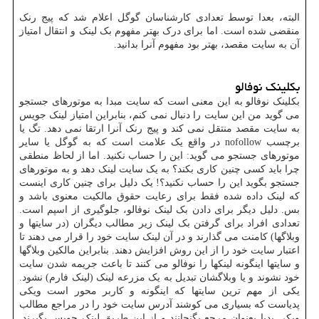
البته، بعدا توسط تعدادی کارشناسان گوگل اعلام شد که پیج رنک
منقضی شده است. اما برای درک بهتر مفهوم بک لینک و انتقال امتیاز
آن به سایت مقصد، بهتر بود مفهوم آنرا بدانید.
بکلینک نوفالو
بکلینک نوفالو به این معنی است که سایت مبدا به موتورهای جستجو
می گوید من این سایت را دنبال نمی کنم، بنابراین امتیاز لینک جویس
به سایت مقصد منتقل نمی کند و پیج رنک آنرا ارتقا نمی دهد. تگ یا
برچسب nofollow در واقع یک علامت است که به گوگل یا سایر
موتورهای جستجو می گوید: این را حساب نکنید. اما از لحاظ منطقی
چرا باید کسی چنین کاری بکند؟ به یک سایت لینک دهد و به موتورهای
جستجو بگوید این را حساب نکنید؟! یک دلیل برای چنین کاری اینست
که لینک داده شده فقط برای رعایت حقوق مالکیت معنوی باشد و
بس. دلیل دیگر برای دادن بک لینک نوفالو، جلوگیری از اسپم است.
تعدادی افراد برای گرفتن بک لینک زیر مطالب دیگران (در سایتها و
وبلاگها) کامنت می گذارند و در آن لینک سایت خود را قرار می دهند تا
اعتبار سایت خود را از این روش افزایش دهند. بنابراین مالکین وبلاگها
و سایتها اینگونه لینکها را نوفالو می کنند تا باعث جریمه شدن سایت
خود نشوند و یا وبلاگشان تبدیل به یک مزرعه لینک (لینک فارم) نشود.
یکی از مهم ترین سایتها که اینگونه و کاربر محور است ویکی
پدیاست که بسیاری می کوشند آدرس سایت خود را در مراجع مطالب
ویکی پدیا بعنوان مرجع بگنجانند و از این طریق لینک جویس بگیرند.