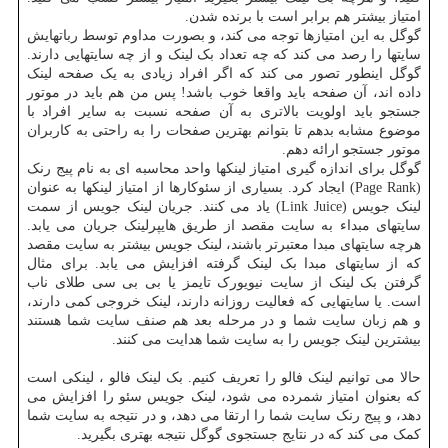
امتیاز بیشتر هم برابر است با برنده شدن.
گوگل به این امتیازها توجه می کند، و بصورت مداوم توسط رباتهایش
سایتها را رصد می کند که چه تعداد بک لینک و از چه سایتهایی دارند.
گوگل اینطور تصور می کند که اگر افراد زیادی به یک صفحه لینک
داده اند، آن صفحه باید واقعا خوب باشد! پس من هم باید در موتور
جستجو باید اولویت بالاتری به آن صفحه نسبت به سایر افراد با
موضوع مشابه بدهم تا بتوانم بهترین صفحات را به راحتی به کاربران
موتور جستجو ارائه دهم.
گوگل برای اندازه گیری امتیاز لینکها واحد محاسبه ای به نام پیج رنک
(Page Rank) ایجاد کرد. بسیاری از سئوکارها از امتیاز لینکها به عنوان
لینک جویس (Link Juice) یاد می کنند. جریان لینک جویس از سمت
سایتهای مبداء به سایت مقصد از طریق هایپرلینک جریان می یابد.
هرچه سایتهای مبدا معتبرتر باشند، لینک جویس بیشتر به سایت مقصد
که از سایتهای مبدا بک لینک گرفته افزایش می یابد. برای مثال
گرفتن بک لینک از سایت نیویورک تایمز یا بی بی سی طلای ناب
است. یا سایتهایی که فعالیت روزانه دارند، لینک خروجی کمی دارند،
و هم زبان سایت شما و در مرحله بعد هم صنف سایت شما هستند
بیشترین لینک جویس را به سایت شما هدایت می کنند.
حالا می توانیم لینک فالو را تعریف کنیم. بک لینک فالو ، لینکی است
که بعنوان امتیاز شمرده می شود، لینک جویس سئو را افزایش می
دهد، و پیج رنک سایت شما را ارتقا می دهد، و در نتیجه به سایت شما
کمک می کند که در نتایج جستجوی گوگل نتیجه بهتری بگیرید.