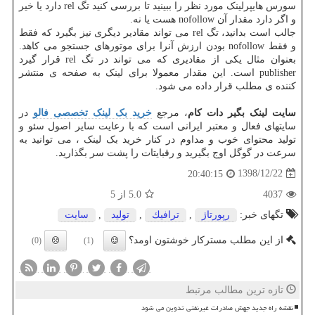
سورس هایپرلینک مورد نظر را ببینید تا بررسی کنید تگ rel دارد یا خیر
و اگر دارد مقدار آن nofollow هست یا نه.
جالب است بدانید، تگ rel می تواند مقادیر دیگری نیز بگیرد که فقط
و فقط nofollow بودن ارزش آنرا برای موتورهای جستجو می کاهد.
بعنوان مثال یکی از مقادیری که می تواند در تگ rel قرار گیرد
publisher است. این مقدار معمولا برای لینک به صفحه ی منتشر
کننده ی مطلب قرار داده می شود.
سایت لینک بگیر دات کام
، مرجع
خرید بک لینک تخصصی فالو
در
سایتهای فعال و معتبر ایرانی است که با رعایت سایر اصول سئو و
تولید محتوای خوب و مداوم در کنار خرید بک لینک ، می توانید به
سرعت در گوگل اوج بگیرید و رقبایتات را پشت سر بگذارید.
1398/12/22
20:40:15
4037
5.0
از 5
تگهای خبر:
رپورتاژ
,
ترافیك
,
تولید
,
سایت
از این مطلب مسترکار خوشتون اومد؟
(0)
(1)
تازه ترین مطالب مرتبط
نقشه راه جدید جهش صادرات غیرنفتی تدوین می شود