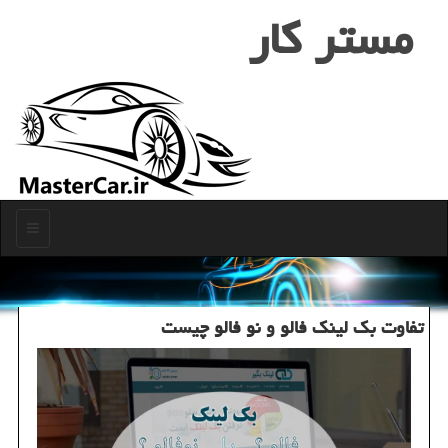
مستر كار
منو
تفاوت بك لینك فالو و نو فالو چیست