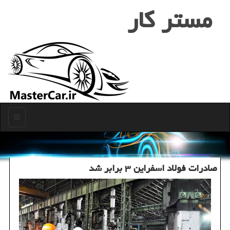
مستر كار
منو
صادرات فولاد اسفراین ۳ برابر شد