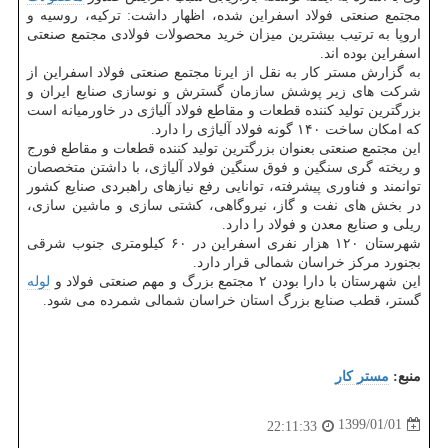
مجتمع صنعتی فولاد اسفراین شده، اظهار داشت: تركیه، روسیه و
اروپا به ترتیب بیشترین میزان خرید محصولات فولادی مجتمع صنعتی
اسفراین بوده اند.
به گزارش مستر كار به نقل از ایرنا مجتمع صنعتی فولاد اسفراین از
شركت های زیر پوشش سازمان گسترش و نوسازی صنایع ایران و
بزرگترین تولید كننده قطعات و مقاطع فولاد آلیاژی در خاورمیانه است
كه امكان ساخت ۱۴۰ گونه فولاد آلیاژی را دارد.
این مجتمع صنعتی بعنوان بزرگترین تولید كننده قطعات و مقاطع فورج
و ریخته گری سنگین و فوق سنگین فولاد آلیاژی، با داشتن متخصصان
توانمند و فناوری پیشرفته، توانایی رفع نیازهای راهبردی صنایع كشور
در بخش های نفت و گاز، نیروگاهی، كشتی سازی و ماشین سازی،
ریلی و صنایع معدن و فولاد را دارد.
شهرستان ۱۲۰ هزار نفری اسفراین در ۶۰ كیلومتری جنوب شرقی
بجنورد مركز خراسان شمالی قرار دارد.
این شهرستان با دارا بودن ۲ مجتمع بزرگ و مهم صنعتی فولاد و
لوله
گستر، قطب صنایع بزرگ استان خراسان شمالی شمرده می شود.
منبع:
مستر كار
1399/01/01
22:11:33