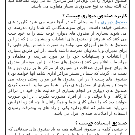
صندوق دیواری را می توان در اکثر مراکزی که می روید مشاهده کنید
که البته بسته به نوع صندوق ها بسیار متفاوت می باشند.
کاربرد صندوق دیواری چیست ؟
صندوق دیواری
بنا به محلی که در آنجا تعبیه می شود کاربرد های
مختلفی خواهد داشت . برای نمونه هنگامی که شما وارد مدرسه ای
می شوید بسیاری از صندوق های دیواری توجه شما را به خود جلب
می کنند که عبارتند از صندوق های انتقادات و پیشنهادات ( که در این
صندوق ها دانش آموزان می توانند به صورت ناشناس پیام هایی را
برای مدیران و یا معاونان مدرسه داشته باشند ، از این طریق بسیاری
از انتقادات و پیشنهادات خود را در مورد مدرسه و معلمان و
مراسمات اعلام می کنند ) صندوق های صدقات ( این نمونه از صندوق
ها برای جمع آوری صدقات در بسیاری از مراکز ها بر روی دیوار ها
نصب می گردند که شما در بیشتر مراکز اداری شاهد آنها خواهید بود )
صندوق های پست ( در این صندوق ها نیز موارد پستی ریخته می
شوند ) و بسیاری از صندوق های دیگر . شما می توانید با نصب کردن
صندوق های دیواری در انجام بسیاری از فعالیت های خود در مراکز
کارگاهی و یا دولتی و .. از افراد مشورت بگیرید . در این صورت
خواهید دید که راندمان کاری شما و همکارانتان تا چه اندازه افزایش
می یابد. همانطور که اطلاع دارید یکی از راه های به پیشرفت رسیدن
استفاده از اطلاعات همه ی افراد می باشد
صندوق ایستاده چیست ؟
با شنیدن کلمه ی صندوق ایستاده همه به یاد صندوق های صدقاتی که
در گوشه کناره های خیابان ها جا خوش کرده اند خواهیم افتاد. اما باید