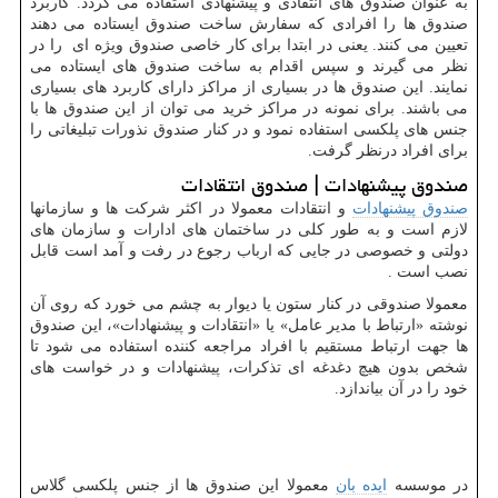
به عنوان صندوق های انتقادی و پیشنهادی استفاده می گردد. کاربرد
صندوق ها را افرادی که سفارش ساخت صندوق ایستاده می دهند
تعیین می کنند. یعنی در ابتدا برای کار خاصی صندوق ویژه ای را در
نظر می گیرند و سپس اقدام به ساخت صندوق های ایستاده می
نمایند. این صندوق ها در بسیاری از مراکز دارای کاربرد های بسیاری
می باشند. برای نمونه در مراکز خرید می توان از این صندوق ها با
جنس های پلکسی استفاده نمود و در کنار صندوق نذورات تبلیغاتی را
برای افراد درنظر گرفت.
صندوق پیشنهادات | صندوق انتقادات
صندوق پیشنهادات
و انتقادات معمولا در اکثر شرکت ها و سازمانها
لازم است و به طور کلی در ساختمان های ادارات و سازمان های
دولتی و خصوصی در جایی که ارباب رجوع در رفت و آمد است قابل
نصب است .
معمولا صندوقی در کنار ستون یا دیوار به چشم می خورد که روی آن
نوشته «ارتباط با مدیر عامل» یا «انتقادات و پیشنهادات»، این صندوق
ها جهت ارتباط مستقیم با افراد مراجعه کننده استفاده می شود تا
شخص بدون هیچ دغدغه ای تذکرات، پیشنهادات و در خواست های
خود را در آن بیاندازد.
در موسسه
ایده بان
معمولا این صندوق ها از جنس پلکسی گلاس