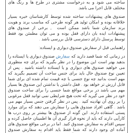
ساخته می شود و به درخواست مشتری در طرح ها و رنگ های
مختلف قابل اجرا می باشد.
صندوق های پیشنهادات ساخته شده توسط کارشناسان خبره بسیار
خلاقانه بوده و امکان تولید هر گونه طرحی که مناسب برند و هویت
برند سازمان شما باشد ممکن است , برخی از صندوق های
پیشنهادات ایده بان دارای قفل بوده و می توان مطمئن بود فقط
توسط پرسنل دارای دسترسی قابل بررسی باشد .
راهنمایی قبل از سفارش صندوق دیواری و ایستاده:
در زمانی که شما قصد دارید که
سفارش
صندوق دیواری یا ایستاده را
بدهید بهتر است این موضوع را در نظر بگیرید که برای چه منظوری
می خواهید صندوق های دیواری و یا ایستاده داشته باشید . پس از
تعیین نوع صندوق حال باید برای جنس ساخت آن تصمیم بگیرید که
مهم است بدانید چه نوع جنسی با چه قیمت تمام شده ای برای شما
قابل ارزش تر خواهد بود . قفل داشتن یا نداشتن این صندوق ها بسیار
مهم می باشد در برخی مواقع شما جنسی را برای ساخت صندوق
خود در نظر می گیرید که تحت هیچ شرایطی نمی توانید قفل مرغوبی
را بر روی آن نهادینه کنید . پس در نظر گرفتن جنس بسیار مهم می
باشد . گاهی افراد صندوق هایی را سفارش می دهند که برای موارد
پستی استفاده دارند. این گونه از صندوق ها بیشتر بر روی درب ها
کارآیی دارند که باید از نحوه قرار گیری آن ها اطمینان حاصل کرده و
سپس اقدام به سفارش صندوق کنید. اما در برخی مواقع صندوق های
آماده ای وجود دارند که شما فقط باید اقدام به سفارش صندوق