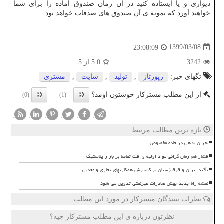
دیواری و یا ایستاده کنید در آن زمان صندوق آماده را برای شما
خواهند آورد که نمونه ی آن صندوق های صدقات خواهد بود.
1399/03/08
23:08:09
3242
5.0
از 5
تگهای خبر:
رپورتاژ
,
تولید
,
سایت
,
مشتری
از این مطلب مسترکار خوشتون اومد؟
(0)
(1)
تازه ترین مطالب مرتبط
بحران بدهی در جاده مخصوص
فشار هم زمان گرانی مواد اولیه و افت تقاضا بر بازار پلاستیک
تأکید ایران و قرقیزستان بر گسترش همکاریهای تجاری و معدنی
نقشه راه جدید جهش صادرات غیرنفتی تدوین می شود
نظرات بینندگان مسترکار در مورد این مطلب
نظرتون درباره ی این مطلب مسترکار چیه؟