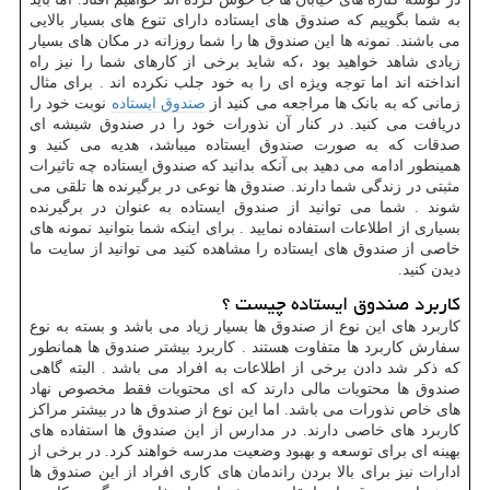
به شما بگوییم که صندوق های ایستاده دارای تنوع های بسیار بالایی
می باشند. نمونه ها این صندوق ها را شما روزانه در مکان های بسیار
زیادی شاهد خواهید بود ،که شاید برخی از کارهای شما را نیز راه
انداخته اند اما توجه ویژه ای را به خود جلب نکرده اند . برای مثال
زمانی که به بانک ها مراجعه می کنید از
صندوق ایستاده
نوبت خود را
دریافت می کنید. در کنار آن نذورات خود را در صندوق شیشه ای
صدقات که به صورت صندوق ایستاده میباشد، هدیه می کنید و
همینطور ادامه می دهید بی آنکه بدانید که صندوق ایستاده چه تاثیرات
مثبتی در زندگی شما دارند. صندوق ها نوعی در برگیرنده ها تلقی می
شوند . شما می توانید از صندوق ایستاده به عنوان در برگیرنده
بسیاری از اطلاعات استفاده نمایید . برای اینکه شما بتوانید نمونه های
خاصی از صندوق های ایستاده را مشاهده کنید می توانید از سایت ما
دیدن کنید.
کاربرد صندوق ایستاده چیست ؟
کاربرد های این نوع از صندوق ها بسیار زیاد می باشد و بسته به نوع
سفارش کاربرد ها متفاوت هستند . کاربرد بیشتر صندوق ها همانطور
که ذکر شد دادن برخی از اطلاعات به افراد می باشد . البته گاهی
صندوق ها محتویات مالی دارند که ای محتویات فقط مخصوص نهاد
های خاص نذورات می باشد. اما این نوع از صندوق ها در بیشتر مراکز
کاربرد های خاصی دارند. در مدارس از این صندوق ها استفاده های
بهینه ای برای توسعه و بهبود وضعیت مدرسه خواهند کرد. در برخی از
ادارات نیز برای بالا بردن راندمان های کاری افراد از این صندوق ها