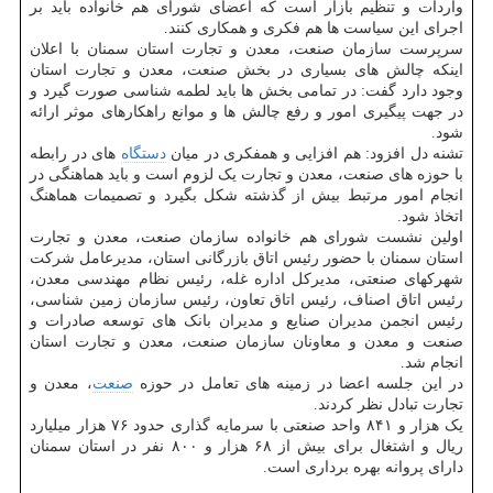
واردات و تنظیم بازار است که اعضای شورای هم خانواده باید بر
اجرای این سیاست ها هم فکری و همکاری کنند.
سرپرست سازمان صنعت، معدن و تجارت استان سمنان با اعلان
اینکه چالش های بسیاری در بخش صنعت، معدن و تجارت استان
وجود دارد گفت: در تمامی بخش ها باید لطمه شناسی صورت گیرد و
در جهت پیگیری امور و رفع چالش ها و موانع راهکارهای موثر ارائه
شود.
تشنه دل افزود: هم افزایی و همفکری در میان
دستگاه
های در رابطه
با حوزه های صنعت، معدن و تجارت یک لزوم است و باید هماهنگی در
انجام امور مرتبط بیش از گذشته شکل بگیرد و تصمیمات هماهنگ
اتخاذ شود.
اولین نشست شورای هم خانواده سازمان صنعت، معدن و تجارت
استان سمنان با حضور رئیس اتاق بازرگانی استان، مدیرعامل شرکت
شهرکهای صنعتی، مدیرکل اداره غله، رئیس نظام مهندسی معدن،
رئیس اتاق اصناف، رئیس اتاق تعاون، رئیس سازمان زمین شناسی،
رئیس انجمن مدیران صنایع و مدیران بانک های توسعه صادرات و
صنعت و معدن و معاونان سازمان صنعت، معدن و تجارت استان
انجام شد.
در این جلسه اعضا در زمینه های تعامل در حوزه
صنعت
، معدن و
تجارت تبادل نظر کردند.
یک هزار و ۸۴۱ واحد صنعتی با سرمایه گذاری حدود ۷۶ هزار میلیارد
ریال و اشتغال برای بیش از ۶۸ هزار و ۸۰۰ نفر در استان سمنان
دارای پروانه بهره برداری است.