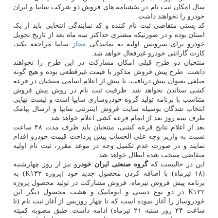
سال امکان ثبت نام در بخشنامه های فروش دو شرکت سایپا و ایران
خودرو را نخواهند داشت.
کد پستی متقاضی ثبت نام کننده و کد نمایندگی انتخابی باید از یک
استان بوده و در صورتیکه مشتری حداکثر سه ماه بعد از تاریخ تحویل
خودرو برای سرویس اولیه به نمایندگی
مجاز
سایپا مراجعه نکند،
کارت گارانتی خودرو غیرفعال خواهد شد.
منتخبان دو طرح قبلی امکان مشارکت در این طرح را نخواهند
داشت. طرح پیش فروش مذکور با قیمت غیرقطعی بوده و هیچ گونه
مبلغی بعنوان پیش دریافت، تا پیش از اعلام اسامی منتخبان در قرعه
کشی ستاندن نخواهد شد. ظرفیت ثبت نام در روش پیش فروش
متناسب با برنامه تولید گروه خودروسازی سایپا است و لیست نهایی
انتخاب شدگان بوسیله سایت فروش اینترنتی سایپا و ارسال پیامک
ظرف سه روز بعد از اتمام قرعه کشی اعلام خواهد شد.
بعد از اعلام نتایج قرعه کشی، منتخبان باید ظرف مدت ۴۸ ساعت
نسبت به واریز وجه علی الحساب پیش پرداخت قیمت خودرو اقدام
نمایند و در صورت عدم تکمیل وجه در موعد مقرر، ثبت نام اولیه
متقاضی منتخب شده ابطال خواهد شد.
این در حالیست که
گروه صنعتی ایران خودر
و نیز ار روز چهارشنبه
(۱۸ تیرماه) با اضافه کردن محصول جدید خود (پروژه K۱۳۲) به
برنامه پیش فروش تیرماه، فروش مشارکت در تولید محصول پروژه
K۱۳۲ در دو نوع دستی و اتوماتیک و هشت محصول دیگر این
خودروساز را آغاز نموده است که تا چهار روزپس از آغاز ثبت نام (تا
ساعت ۲۴ روز شنبه ۲۱ تیرماه) ادامه داشت. طبق مصوبه کمیته