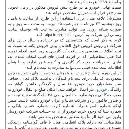
و اسفند ۱۳۹۹ عرضه خواهند شد.
قیمت نهایی خودرو ها در طرح پیش فروش مذکور در زمان تحویل
مندرج در قرارداد مشتریان مشخص خواهد شد.
مشتریان علاقه مندان برای استفاده از این طرح، از ساعت ۸ بامداد
روز دوشنبه ۲۳ تیرماه تا چهارشنبه ۲۵ تیرماه به مدت سه روز و به
صورت شبانه روزی می توانند مبادرت به ثبت نام بوسیله سایت
رسمی این شرکت به آدرس saipa.iranecar.com کنند.
لازم به ذکر است که متقاضیانی که در خردادماه سال جاری برای
شرکت در روش فروش فوق العاده یا پیش فروش یکساله نسبت به
ثبت اطلاعات شخصی و دریافت کد کاربری و رمز عبور اقدام نموده
اند؛ حتی متقاضیانی که در قرعه کشی های قبلی انتخاب نشده اند،
نیازی به دریافت مجدد کد کاربری و کلمه عبور ندارند و با همان
اطلاعات ثبت شده قبلی می توانند مبادرت به ثبت نام کنند.
در این دوره از طرح فروش نیز همچنان محدودیت های پیشین همچون
محدودیت کد ملی برای ثبت نام کنندگان، نداشت پلاک فعال، حداقل
سن متقاضیان خرید خودرو ۱۸ سال و گردنگیر داشتن گواهینامه
رانندگی
خودرو
، نیز اعمال خواهند شد. امکان صلح و انتقال خودرو به
صورت وکالتی وجود ندارد. متقاضیان طی ۴۸ ماه گذشته نباید ثبت نام
و صدور فاکتور از دو شرکت سایپا و ایران خودرو داشته باشند. ضمن
اینکه شماره تلفن همراه، شماره کارت، شماره حساب بانکی و
شماره شبا که وجوه خرید خودرو از آن به حساب شرکت خودروساز
واریز می شود الزاماً باید متعلق به شخص متقاضی باشد.
متقاضیانی که دارای پلاک انتظامی فعال یا فاقد گواهینامه رانندگی
هستند در صورت مبادرت به
ثبت نام
، ضمن لغو ثبت نام آنان، تا سه