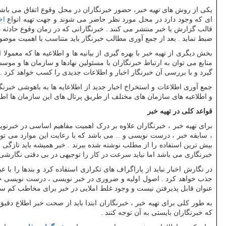
یکی از روش های
تهیه خبر
، حضور خبرنگاران در محل وقوع اتفاق می باشد
ای که وجود دارد در محل مورد نظر حاضر می شوند و جهت تهیه انواع
اخ
قالب گزارش یا خبر منتشر می کنند . خبرنگارانی که در زمان وقوع حادثه د
ضبط نماید . بعد از جمع آوری مطالب خبرنگار باید متناسب با اهمیت موضوع 
بخش دیگری از تهیه خبر با بهره گیری از بیانیه ها و اطلاعیه ها که مع
منابع می توان به ارتباط خبرنگاران با مسئولین نهادها و سازمان ها و م
گیرد و با بررسی آن خبرنگار اخبار و اطلاعات جدیدی را کسب خواهد کرد .
جمع آوری اطلاعات و استخراخ اخبار جدید از اطلاعایه ها به باهوشی خبرنگا
و اطلاعیه های سازمان های مختلف از طریق پرتال های این سازمان ها اطلا
قواعد کلی در تهیه خبر
برای تهیه خبر ، خبرنگاران علاوه بر درک اهمیت مفاهیم اساسی در خبرنو
، سابقه خبر ، درست نویسی و .. می باشد که با رعایت این موارد می تو
بیش ترین استفاده را از مطلب نوشته شده ببرند . خبر همیشه باید تازگی
خبرنگاری می باشد اما نباید سرعت در کار را توجیهی در بی دقتی نگارشی 
در نگارش اخبار نباید از پاراگراف های تکراری استفاده کرد و بندها را
جذب خواهد کرد . اصول اولیه و ضروری در خبر نویسی ، درست نویسی خبر
عنوان قابل پذیرفتن نیست و وجود غلط املایی در خبر برای مخاطب کم سواد
به طور کلی برای تهیه خبر ، خبرنگاران ابتدا باید از صحت خبر اطلاع دقی
که خبرنگاران بایستی به آن توجه کنند .