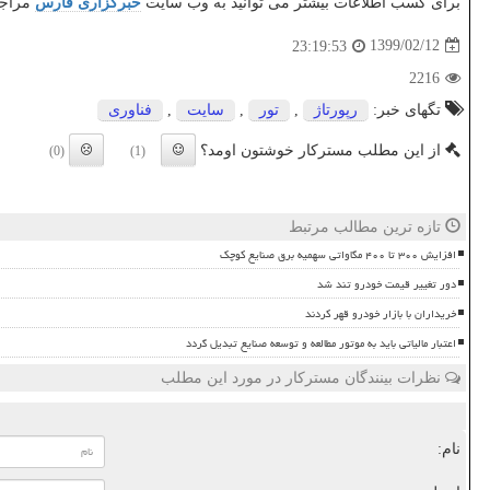
برای کسب اطلاعات بیشتر می توانید به وب سایت
خبرگزاری فارس
مراجعه
1399/02/12
23:19:53
2216
تگهای خبر:
رپورتاژ
,
تور
,
سایت
,
فناوری
از این مطلب مسترکار خوشتون اومد؟
(0)
(1)
تازه ترین مطالب مرتبط
افزایش ۳۰۰ تا ۴۰۰ مگاواتی سهمیه برق صنایع کوچک
دور تغییر قیمت خودرو تند شد
خریداران با بازار خودرو قهر کردند
اعتبار مالیاتی باید به موتور مطالعه و توسعه صنایع تبدیل گردد
نظرات بینندگان مسترکار در مورد این مطلب
نام: