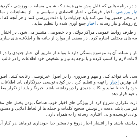
.در برنامه هایی که قابل پیش بینی هستند که شامل مسابقات ورزشی ، گردهم
بار ورزشی
، اخبار فرهنگی ، اخبار اقتصادی و سیاسی و .. از مشاهدات و ت
ر محل حضور پیدا می کنند باید جزئیات را با دقت بررسی کنند و هر آنچه که ا
رویداد و نیاز رسانه ،
اخبار
جمع آوری شده را تنظیم نماید .
مولا از طرف روابط عمومی مراکز دولتی و یا خصوصی منتشر می شود، در اختیار
وسسه های مختلف اشاره کرد . در بعضی از موارد از بیانیه ها و اطلاعیه های س
ر و تسلط آن به موضوع بستگی دارد تا بتواند از طریق آن اخبار جدیدی را در اخت
عات لازم را کسب کرده و با توجه به نیاز و تشخیص خود اطلاعات را در قالب ا
یسی باید قواعد کلی و مهم و ضروری را در اصول خبرنویسی رعایت کنند . اصو
ان بهترین
اخبار
را تهیه و تنظیم کرد . در کوتاه نویسی خبرنگاران باید اطلاعات
 خود را حفظ نماید و نکات جدیدی را دربرداشته باشد .خبرنگار باید از تکرا
خود قرار دهد .
 با عبارت تکراری شروع کرد .از ویژگی های اخبار خوب هماهنگ بودن بخش های م
 می باشد .دقت در نوشتن صحیح کلمات و جمله ها از لحاظ املایی و دستور و
ی نویسنده و بی اعتباری رسانه را به همراه دارد .
ق داشته باشند و از انتشار اخبار دروغ و نامعتبر جدا خودداری فرمایند .در 