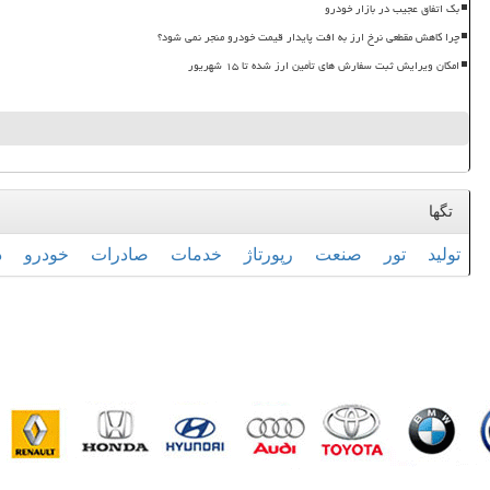
بک اتفاق عجیب در بازار خودرو
چرا کاهش مقطعی نرخ ارز به افت پایدار قیمت خودرو منجر نمی شود؟
امکان ویرایش ثبت سفارش های تأمین ارز شده تا ۱۵ شهریور
تگها
تولید
تور
صنعت
رپورتاژ
خدمات
صادرات
خودرو
د