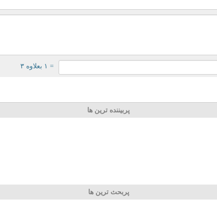
= ۱ بعلاوه ۳
پربیننده ترین ها
پربحث ترین ها