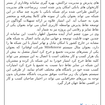
های پذیرش و مدیریت تراکنش، بهره گیری سامانه وفاداری از بستر
کارتخوان های بانکی امکان پذیر شده است. زیرساخت های مدیریت
تراکنش طراحی شده برای شبکه بانکی با تجربه چند ساله در این
شبکه می تواند بعنوان یکی از نمونه های کاملا پیشرفته و منحصر
بفرد به حساب آید. این امتیاز علاوه بر ارائه تسهیلات گوناگون در
توسعه نقاط پذیرش بواسطه کاربری آسان می تواند بعنوان یکی از
نقاط تمایز و رقابتی این پروژه نیز به شمار آید.
وی در مورد چشم انداز آینده محصول اظهار داشت: این سامانه از
چندین جهت قابلیت توسعه و جهانی سازی مانند اتصال به شبکه های
مشابه در خارج کشور با امکان تبادل و تهاتر امتیاز با این شبکه ها را
دارد، بعنوان مثال سیستم Mile&morse شرکت لوفتانزا که بعنوان
یکی از بسترهای مدیریت تجمیع و خرج کرد امتیاز متصل به بیش از
یک هزار کسب و کار مختلف است با اتصال به این سیستم می تواند
کلیه نقاط خرج کرد امتیاز خودرا به این شبکه باز کرده و مشتریان
این شبکه در سایر نقاط دنیا نسبت به تجمیع یا خرج کرد امتیازات
کسب شده خود در باشگاه های مختلف اقدام نمایند. از طرفی این
سیستم بعنوان یک زیر ساخت موفق مدیریت باشگاه مشتریان بدون
توجه به مرزهای جغرافیایی می تواند در اختیار صاحبان کسب و کار
در اقصی نقاط جهان قرار گیرد.