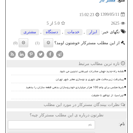
منبع:
مستر كار
1399/05/11
15:02:23
2625
5.0
از 5
تگهای خبر:
ابزار
,
خدمات
,
دستگاه
,
مشتری
از این مطلب مسترکار خوشتون اومد؟
(0)
(1)
تازه ترین مطالب مرتبط
نقشه راه جدید جهش صادرات غیرنفتی تدوین می شود
پیشرفت زیرساخت های شهری و نوسازی معابر شهر تهران
شرط مجلس برای وام 100 هزار میلیاردی خودروسازان بدهی قطعه سازان را بدهید
اوراسیا، از توافق تا حقیقت
نظرات بینندگان مسترکار در مورد این مطلب
نظرتون درباره ی این مطلب مسترکار چیه؟
نام: