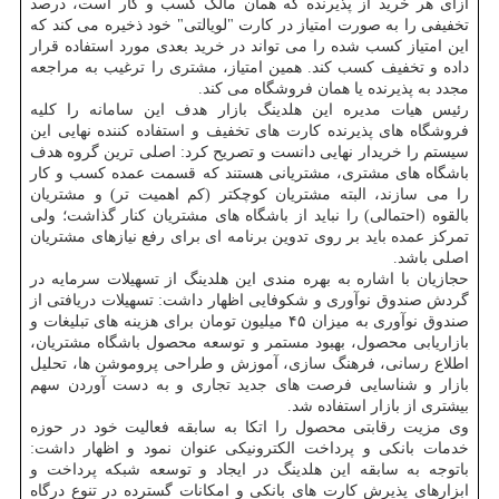
ازای هر خرید از پذیرنده که همان مالک کسب و کار است، درصد
تخفیفی را به صورت امتیاز در کارت "لویالتی" خود ذخیره می کند که
این امتیاز کسب شده را می تواند در خرید بعدی مورد استفاده قرار
داده و تخفیف کسب کند. همین امتیاز، مشتری را ترغیب به مراجعه
مجدد به پذیرنده یا همان فروشگاه می کند.
رئیس هیات مدیره این هلدینگ بازار هدف این سامانه را کلیه
فروشگاه های پذیرنده کارت های تخفیف و استفاده کننده نهایی این
سیستم را خریدار نهایی دانست و تصریح کرد: اصلی ترین گروه هدف
باشگاه های مشتری، مشتریانی هستند که قسمت عمده کسب و کار
را می سازند، البته مشتریان کوچکتر (کم اهمیت تر) و مشتریان
بالقوه (احتمالی) را نباید از باشگاه های مشتریان کنار گذاشت؛ ولی
تمرکز عمده باید بر روی تدوین برنامه ای برای رفع نیازهای مشتریان
اصلی باشد.
حجازیان با اشاره به بهره مندی این هلدینگ از تسهیلات سرمایه در
گردش صندوق نوآوری و شکوفایی اظهار داشت: تسهیلات دریافتی از
صندوق نوآوری به میزان ۴۵ میلیون تومان برای هزینه های تبلیغات و
بازاریابی محصول، بهبود مستمر و توسعه محصول باشگاه مشتریان،
اطلاع رسانی، فرهنگ سازی، آموزش و طراحی پروموشن ها، تحلیل
بازار و شناسایی فرصت های جدید تجاری و به دست آوردن سهم
بیشتری از بازار استفاده شد.
وی مزیت رقابتی محصول را اتکا به سابقه فعالیت خود در حوزه
خدمات بانکی و پرداخت الکترونیکی عنوان نمود و اظهار داشت:
باتوجه به سابقه این هلدینگ در ایجاد و توسعه شبکه پرداخت و
ابزارهای پذیرش کارت های بانکی و امکانات گسترده در تنوع درگاه