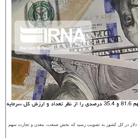
بخش صنعت، معدن و تجارت در پنج ماه نخست امسال با 49 مورد سرمایه گذاری خارجی به حجم 850 میلیون دلار به ترتیب سهم 81.6 و 35.4 درصدی را از نظر تعداد و ارزش كل سرمایه
نخست امسال ۶۰ فقره سرمایه گذاری خارجی به ارزش دو میلیارد و ۴۰۰ میلیون دلار در کل کشور به تصویب رسید که بخش صنعت، معدن و تجارت سهم