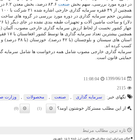
در دوره مورد بررسی، سهم بخش
صنعت
۸۳.۶ درصد، بخش معدن ۶.۲ درصد و بخش تجارت ۱۰.۲ درصد از حجم سرمایه گذاری های خارجی یاد شده است.
همچنین از ۴۹ فقره سرمایه گذاری خارجی اشاره شده ۲۱ شرکت با ۱۰۰ درصد مشارکت خارجی، ۲۴ شرکت به شکل مشارکتی با شرکای داخل (J.C) و چهار مورد به شیوه مشارکت مدنی، بیع متقابل و BOT است.
بیشترین حجم سرمایه گذاری در دوره مورد بررسی در گروه های ساخت 
دلار) و ساخت ماشین آلات و تجهیزات طبقه بندی نشده در جای دیگر (با ۲۶ میلیون دلار) بوده است.
چهار کشور نخست از لحاظ ارزش سرمایه گذاری خارجی مصوب، آلمان (با ۳۴۱ میلیون دلار)، امارات متحده عربی (با ۵۴ میلیون دلار)، چین (با ۳۲ میلیون دلار) و ترکیه (با ۳۰ میلیون دلار) بو
همچنین بیشترین تعداد سرمایه گذاری ها توسط کشور افغانستان با ۱۷ فقره است و کشورهای چین با ۶ فقره، ترکیه و هندوستان با پنج فقره، رتبه های دوم تا چهارم را به خود اختصاص دادند.
استان های سی
کسب کرده اند.
سرمایه گذاری خارجی مصوب شامل همه درخواست ها شامل سرمایه گذاری
حمایتی قانون است.
1399/06/14
11:08:04
2115
تگهای خبر:
سرمایه گذاری
,
صنعت
,
محصولات
,
وزارت صن
از این مطلب مسترکار خوشتون اومد؟
(0)
(1)
تازه ترین مطالب مرتبط
امکان ویرایش ثبت سفارش های تأمین ارز شده تا ۱۵ شهریور