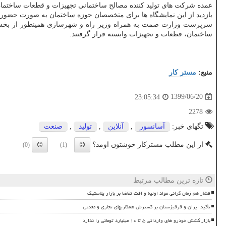
عمده شرکت های تولید کننده مصالح ساختمانی تجهیزات و قطعات ساختمان 
بازدید از این نمایشگاه ها برای متخصصان حوزه ساختمان به صورت حضوری و
سرپرست وزارت صمت به همراه وزیر راه و شهرسازی همینطور از بخش ها
ساختمان، قطعات و تجهیزات وابسته قرار گرفتند.
منبع:
مستر كار
1399/06/20
23:05:34
2278
تگهای خبر:
آسانسور
,
آنلاین
,
تولید
,
صنعت
از این مطلب مسترکار خوشتون اومد؟
(0)
(1)
تازه ترین مطالب مرتبط
فشار هم زمان گرانی مواد اولیه و افت تقاضا بر بازار پلاستیک
تأکید ایران و قرقیزستان بر گسترش همکاریهای تجاری و معدنی
بازار کشش خودرو های وارداتی ۵ تا ۱۰ میلیارد تومانی را ندارد