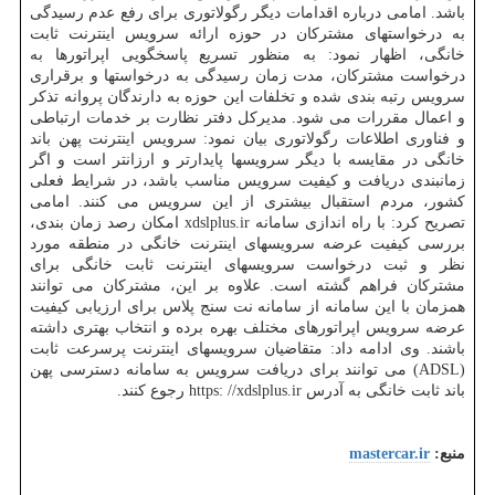
باشد. امامی درباره اقدامات دیگر رگولاتوری برای رفع عدم رسیدگی
به درخواستهای مشترکان در حوزه ارائه سرویس اینترنت ثابت
خانگی، اظهار نمود: به منظور تسریع پاسخگویی اپراتورها به
درخواست مشترکان، مدت زمان رسیدگی به درخواستها و برقراری
سرویس رتبه بندی شده و تخلفات این حوزه به دارندگان پروانه تذکر
و اعمال مقررات می شود. مدیرکل دفتر نظارت بر خدمات ارتباطی
و فناوری اطلاعات رگولاتوری بیان نمود: سرویس اینترنت پهن باند
خانگی در مقایسه با دیگر سرویسها پایدارتر و ارزانتر است و اگر
زمانبندی دریافت و کیفیت سرویس مناسب باشد، در شرایط فعلی
کشور، مردم استقبال بیشتری از این سرویس می کنند. امامی
تصریح کرد: با راه اندازی سامانه xdslplus.ir امکان رصد زمان بندی،
بررسی کیفیت عرضه سرویسهای اینترنت خانگی در منطقه مورد
نظر و ثبت درخواست سرویسهای اینترنت ثابت خانگی برای
مشترکان فراهم گشته است. علاوه بر این، مشترکان می توانند
همزمان با این سامانه از سامانه نت سنج پلاس برای ارزیابی کیفیت
عرضه سرویس اپراتورهای مختلف بهره برده و انتخاب بهتری داشته
باشند. وی ادامه داد: متقاضیان سرویسهای اینترنت پرسرعت ثابت
(ADSL) می توانند برای دریافت سرویس به سامانه دسترسی پهن
باند ثابت خانگی به آدرس https: //xdslplus.ir رجوع کنند.
منبع:
mastercar.ir