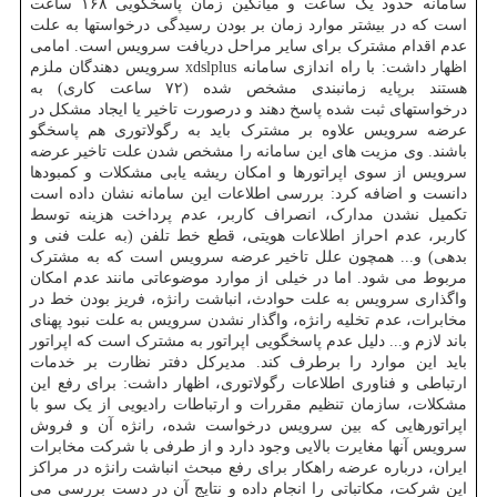
سامانه حدود یک ساعت و میانگین زمان پاسخگویی ۱۶۸ ساعت
است که در بیشتر موارد زمان بر بودن رسیدگی درخواستها به علت
عدم اقدام مشترک برای سایر مراحل دریافت سرویس است. امامی
اظهار داشت: با راه اندازی سامانه xdslplus سرویس دهندگان ملزم
هستند برپایه زمانبندی مشخص شده (۷۲ ساعت کاری) به
درخواستهای ثبت شده پاسخ دهند و درصورت تاخیر یا ایجاد مشکل در
عرضه سرویس علاوه بر مشترک باید به رگولاتوری هم پاسخگو
باشند. وی مزیت های این سامانه را مشخص شدن علت تاخیر عرضه
سرویس از سوی اپراتورها و امکان ریشه یابی مشکلات و کمبودها
دانست و اضافه کرد: بررسی اطلاعات این سامانه نشان داده است
تکمیل نشدن مدارک، انصراف کاربر، عدم پرداخت هزینه توسط
کاربر، عدم احراز اطلاعات هویتی، قطع خط تلفن (به علت فنی و
بدهی) و... همچون علل تاخیر عرضه سرویس است که به مشترک
مربوط می شود. اما در خیلی از موارد موضوعاتی مانند عدم امکان
واگذاری سرویس به علت حوادث، انباشت رانژه، فریز بودن خط در
مخابرات، عدم تخلیه رانژه، واگذار نشدن سرویس به علت نبود پهنای
باند لازم و... دلیل عدم پاسخگویی اپراتور به مشترک است که اپراتور
باید این موارد را برطرف کند. مدیرکل دفتر نظارت بر خدمات
ارتباطی و فناوری اطلاعات رگولاتوری، اظهار داشت: برای رفع این
مشکلات، سازمان تنظیم مقررات و ارتباطات رادیویی از یک سو با
اپراتورهایی که بین سرویس درخواست شده، رانژه آن و فروش
سرویس آنها مغایرت بالایی وجود دارد و از طرفی با شرکت مخابرات
ایران، درباره عرضه راهکار برای رفع مبحث انباشت رانژه در مراکز
این شرکت، مکاتباتی را انجام داده و نتایج آن در دست بررسی می