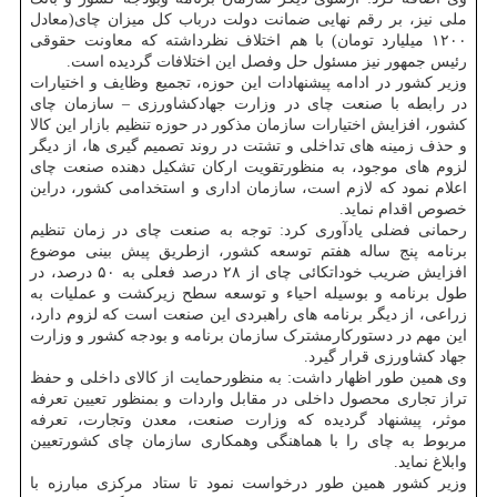
ملی نیز، بر رقم نهایی ضمانت دولت درباب کل میزان چای(معادل
۱۲۰۰ میلیارد تومان) با هم اختلاف نظرداشته که معاونت حقوقی
رئیس جمهور نیز مسئول حل وفصل این اختلافات گردیده است.
وزیر کشور در ادامه پیشنهادات این حوزه، تجمیع وظایف و اختیارات
در رابطه با صنعت چای در وزارت جهادکشاورزی – سازمان چای
کشور، افزایش اختیارات سازمان مذکور در حوزه تنظیم بازار این کالا
و حذف زمینه های تداخلی و تشتت در روند تصمیم گیری ها، از دیگر
لزوم های موجود، به منظورتقویت ارکان تشکیل دهنده صنعت چای
اعلام نمود که لازم است، سازمان اداری و استخدامی کشور، دراین
خصوص اقدام نماید.
رحمانی فضلی یادآوری کرد: توجه به صنعت چای در زمان تنظیم
برنامه پنج ساله هفتم توسعه کشور، ازطریق پیش بینی موضوع
افزایش ضریب خوداتکائی چای از ۲۸ درصد فعلی به ۵۰ درصد، در
طول برنامه و بوسیله احیاء و توسعه سطح زیرکشت و عملیات به
زراعی، از دیگر برنامه های راهبردی این صنعت است که لزوم دارد،
این مهم در دستورکارمشترک سازمان برنامه و بودجه کشور و وزارت
جهاد کشاورزی قرار گیرد.
وی همین طور اظهار داشت: به منظورحمایت از کالای داخلی و حفظ
تراز تجاری محصول داخلی در مقابل واردات و بمنظور تعیین تعرفه
موثر، پیشنهاد گردیده که وزارت صنعت، معدن وتجارت، تعرفه
مربوط به چای را با هماهنگی وهمکاری سازمان چای کشورتعیین
وابلاغ نماید.
وزیر کشور همین طور درخواست نمود تا ستاد مرکزی مبارزه با