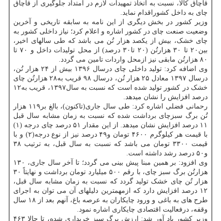
قاچاق کالا، نسبت به اتخاذ تمهیدات لازم در امتداد جلوگیری از قاچاق
چای به داخل کشوراقدام نماید.
وزیر کشور در بخش دیگری از این نامه به سابقه تاریخی و آخرین
وضعیت صنعت چای در کشور اشاره و اعلام کرد؛ نیاز داخلی کشور به
چای خشک، بیش از یکصد هزار تُن می باشد که طی سالهای اخیر،
بین۲۰ تا ۳۰ هزارتُن (۲۰ تا۳۰ درصد) از محل تولیدات داخل و ۷۰ تا
۸۰ هزارتُن مابقی نیز ازمحل واردات تامین می گردد.
وی اضافه کرد: تولید داخلی چای درسال ۱۳۹۶ بیش از ۲۴ هزار تُن،
درسال ۱۳۹۷ معادل ۲۵ هزار تُن، درسال ۹۸ قریب به۲۸ هزارتُن چای
خشک در کشور تولید شده است که نسبت به سال۱۳۹۷، قریب به۱۲
درصد افزایش را نشان میدهد.
رحمانی فضلی اشاره کرد: طی سال جاری(تاکنون)، بالغ بر۱۱۹ هزار
تُن برگ سبزچای برداشت شده که نسبت به زمان مشابه سال قبل
۱۱ درصد افزایش نشان میدهد. از این مقدار ۵۱ درصد چای درجه (۱)
با قیمت هر کیلوگرم ۴۶۰۰ تومان و۴۹ درصد نیز از نوع درجه(۲) و با
قیمت ۳۳۰۰ تومان می باشد که نسبت به سال قبل، به ترتیب ۳۸
و۵۰ درصد رشد داشته است.
وی افزود: بر همین مبنا پیش بینی می گردد؛ تا آخر سال جاری، ۱۳۰
هزارتُن برگ سبز چای، با رقم ۵۰۰ میلیارد تومان برداشت و نهایتاً ۳۰
هزار تُن چای خشک تولید گردد که نسبت به زمان مشابه سال قبل،
۱۲ درصد افزایش دارد که ازمهمترین دلیلهای آن می توان به اجرای
طرح های به باغی و ورود چایکاران به عرصه باغ، آنهم بعد از ۱۸ سال
وقفه، درفعالیت اقتصادی چایکاری اشاره نمود.
وزیر کشور یاد آور شد: ارزش برگ سبز خریداری شده، تا حالا ۴۶۳