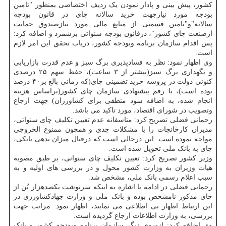
کشور، پیش بینی و پادار نمودن یک ردیف اختصاصی بمنظور "تامین
بودجه مورد نیازجهت خرید سالانه چای در قانون بودجه
سالانه"و"تامین قسمتی از منابع مالی مورد نیازصندوق حمایت
ازصنعت چای کشور"، درقانون بودجه سنواتی برشمرد و اضافه کرد:
پس اقدام سازمان برنامه وبودجه کشور، درباب تحقق این امر لازم
است.
وی اظهار نمود: نظر به فسادپذیری برگ سبز و عدم قدرت بازاریابی
و نگهداری برگ سبز(بیشتر از ۳ ساعت)، حفظ سهم ۲۵ درصدی
کنونی دولت در پروسه خرید تضمینی چای(که زمانی بالغ بر۴۰ درصد
بوده است)، با رقم پیشنهادی سازمان چای کشور(براساس هزینه
انجام شده، به اضافه سود منطقی برای کشاورزان) جهت ارجاع
وتصویب در شورای اقتصاد، مورد تاکید می باشد.
رحمانی فضلی تصریح کرد: متاسفانه عدم تعیین تکلیف چای سنواتی،
مدیران کارخانجات را با مشکلات جدی و همچون ممنوع الخروجی
مواجه نموده است. این درحالی است که درقبال میزان بدهی بانکی،
چای به بانک ملی تحویل شده است.
وزیر کشور تصریح کرد: تعیین تکلیف چای سنواتی، بر طبق مصوبه
هیات وزیران به وزارت کشور محول و در بررسی های اولیه و به
سبب اعلام رسمی بانک ملی، مشخص شد.
رحمانی فضلی در ادامه با اشاره به اینکه سرنوشت یکصدهزار تُن از
چای مذکور نامشخص بوده و بانک ملی و وزارت جهادکشاورزی در
این ارتباط اظهار بی اطلاعی می نمایند، اظهار نمود: مراتب جهت
بررسی، به وزارت اطلاعات ارجاع گردیده است.
وی اضافه کرد: ازسوی دیگر سازمان برنامه وبودجه کشور و بانک