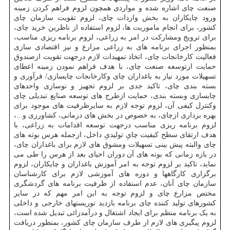
صنعت چای اشاره شده و مواردی همچون لزوم فراهم کردن زمینه
ورود چایکاران به بخش واردات چای، لزوم تقویت سازمان چای
کشور، برای انجام ماموریت ها، لزوم استفاده از ناظرین خرید چای،
برای ترویج ومشارکت در امر به زراعی، لزوم برنامه ریزی مناسب،
بمنظور اجرای برنامه های به زراعی مزارع و نیز اقتصادی سازی
فعالیت کارخانجات چای، اتخاذ تمهیدات لازم درجهت تقویت ازصندوق
حمایت ازتوسعه صنعت چای، با هدف فراهم نمودن زمینه اعطای
تسهیلات مورد نیاز به باغداران چای وکارخانجات چایسازی/ فرآوری و
بسته بندی چای، تاکید جدی بر لزوم تجهیز و نوسازی واحدهای
چایسازی وبسته بندی، حمایت ازطرح های توسعه صنایع تبدیلی چای
وکنترل کیفی آن، لزوم توجه لازم به سایرظرفیت های موجود برای
بهره برداری ازچای، به خصوص در بخش های درمانی، کشاورزی و...،
لزوم برنامه ریزی مناسب درجهت توسعه اقدامات به زراعی، با
هدف ارتقای سطح کیفیت چایِ تولیدیِ داخل، ازجمله هرس بوته های
چای والبته پیش بینی تسهیلات ومشوق های لازم برای باغداران چای،
در بازه زمانی که بوته های آن دوران احیای بعد از هرس را طی می
نماید، تاکید بر لزوم توجه به امر آموزش باغداران و چایکاران، لزوم
برگزاری کارگاهها و دوره های آموزشی لازم برای کارشناسان
سازمان چای آنان، عدم استفاده از ظرفیت برنامه های گردشگری
مختص مزارع چای و لزوم توجه به این امر مهم که در سایر
کشورهای تولید کننده چای برنامه بازدید توریستهای خارجی و داخلی
به یک برنامه منظم برای ایجاد اشتغال و درآمدزائی تبدیل شده است،
لزوم پیگیری های لازم از طرف سازمان چای کشور، بمنظور دریافت