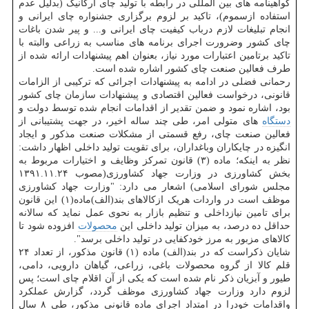
گواهینامه های بین المللی در رابطه با تولید چای ارگانیک (بدلیل عدم
استفاده ازسموم)، تاکید بر لزوم برگزاری جشنواره چای ایرانی و
انجام تبلیغات لازم درباب کیفیت چای ایرانی و... و پیر شدن باغات
چای کشور وضرورت اجرای برنامه های مناسب به زراعی والبته با
تاکید برتامین اعتبارات مورد نیاز، بعنوان اهم پیشنهادات ارائه شده از
طرف فعالین صنعت چای کشور اشاره شده است.
رحمانی فضلی در ادامه به پیشنهادات اجرائی که ترکیبی از الزامات
قانونی، درخواست فعالین اقتصادی و پیشنهادات سازمان چای کشور
بود، اشاره نمود و ضمن تقدیر از اقدامات انجام شده توسط دولت و
دستگاه
های متولی امر، طی چند ساله اخیر، در جهت پشتیبانی از
فعالین صنعت چای، رفع قسمتی از مشکلات صنعت مذکور و ایجاد
انگیزه در چایکاران وباغداران، برای تقویت تولید داخلی اظهار داشت:
نظر به اینکه؛ ماده (۳) قانون تمرکز وظایف و اختیارات مربوط به
بخش کشاورزی در وزارت جهاد کشاورزی(مصوب ۱۳۹۱.۱۱.۲۴
مجلس شورای اسلامی) اشعار می دارد: "وزارت جهاد کشاورزی
موظف است در واردات هریک ازکالاهای بند(الف)ماده(۱) این قانون
برای تامین نیازداخلی و تنظیم بازار به نحوی عمل نماید که سالانه
حداقل ده درصد، به میزان تولید داخلی این
محصولات
افزوده شود تا
کالاهای مزبور به مرز خودکفایی در تولید داخلی برسد".
شایان ذکراست که در بند(الف) ماده (۱) قانون مذکور، از تعداد ۲۴
قلم کالا از گروه محصولات باغی، زراعی، گیاهان دارویی، دامی،
طیور و آبزیان ذکر نام شده است که یکی از آن اقلام چای است؛ پس
لزوم دارد وزارت جهاد کشاورزی موظف گردد، گزارش عملکرد
واقدامات خودرا در امتداد اجرای ماده قانونی مذکور، طی ۸ سال