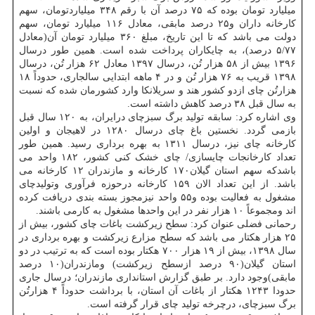
میلیارد تومان بوده که ۷۵ درصد آن با رقم ۳۴۸ میلیاردتومان، سهم
کارخانه داران و۲۵ درصد مابقی، معادل ۱۱۶ میلیارد تومان، سهم
دولت می باشد که تا این تاریخ، مبلغ ۳۶۰ میلیارد تومان آن(معادل
۵/۷۷ درصد)، به چایکاران پرداخت شده است. همین طور درسال
۱۳۹۶ بیش از ۵۸ هزار تُن، درسال ۱۳۹۷ معادل ۶۲ هزار تُن، درسال
۱۳۹۸ قریب به ۷۶ هزار تُن و در ۴ ماهه ابتدایی سالجاری، حدوداً ۱۸
هزارتُن چای ازدو کشور هند و سریلانکا وارد کشورمان شده که نسبت
به سال قبل ۳۸ درصد کاهش داشته است.
وی اشاره کرد: سابقه تولید برگ سبزچای درایران، به ۱۲۰ سال قبل
بازمی گردد. نخستین باغ چای درسال ۱۲۸۰ در لاهیجان و اولین
کارخانه چای نیز، درسال ۱۳۱۱ به بهره برداری رسید. همین طور
تعداد کارخانجات چایسازی/ چای خشک کنی کشور، ۱۸۲ واحد می
باشدکه سهم استان گیلان۱۷۰ کارخانه و مازندران ۱۲ کارخانه می
باشد. از این تعداد الان ۱۵۹ کارخانه درحوزه فرآوری وتولیدچای
مشغول به فعالیت بوده و۵۵ واحد نیزمجوز بسته بندی دریافت کرده
اند ومجموعاً ۱۰ هزار نفر در این واحدها مشغول به کارمی باشند.
رحمانی فضلی عنوان کرد: سطح زیرکشت باغات چای کشور، بیش از
۲۵ هزار هکتار می باشد که سطح مزارع زیرکشت و بهره برداری در
سال ۱۳۹۸، بیش از ۱۹ هزار ۷۰۰ هکتار بوده است که به ترتیب در دو
استان گیلان(۹۰ درصد ازسطح زیرکشت) ومازندران(۱۰ درصد
مابقی)وجود دارد. بر طبق گزارش استانداری مازندران؛ درسال جاری
حدودا ۱۲۴۳ هکتار از باغات آن استان، با برداشت حدوداً ۴ هزارتُن
برگ سبزچای، درچرخه تولید چای قرار گرفته است.