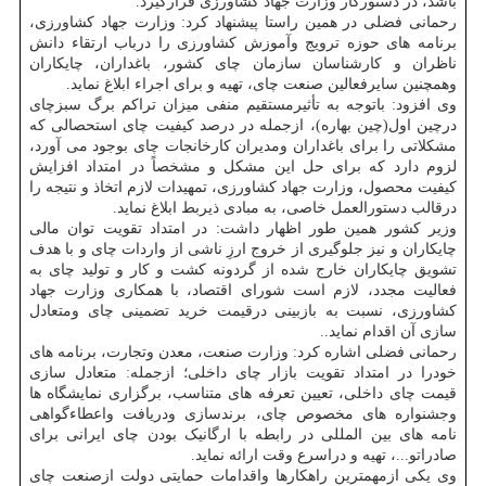
باشد، در دستورکار وزارت جهاد کشاورزی قرارگیرد.
رحمانی فضلی در همین راستا پیشنهاد کرد: وزارت جهاد کشاورزی،
برنامه های حوزه ترویج وآموزش کشاورزی را درباب ارتقاء دانش
ناظران و کارشناسان سازمان چای کشور، باغداران، چایکاران
وهمچنین سایرفعالین صنعت چای، تهیه و برای اجراء ابلاغ نماید.
وی افزود: باتوجه به تأثیرمستقیم منفی میزان تراکم برگ سبزچای
درچین اول(چین بهاره)، ازجمله در درصد کیفیت چای استحصالی که
مشکلاتی را برای باغداران ومدیران کارخانجات چای بوجود می آورد،
لزوم دارد که برای حل این مشکل و مشخصاً در امتداد افزایش
کیفیت محصول، وزارت جهاد کشاورزی، تمهیدات لازم اتخاذ و نتیجه را
درقالب دستورالعمل خاصی، به مبادی ذیربط ابلاغ نماید.
وزیر کشور همین طور اظهار داشت: در امتداد تقویت توان مالی
چایکاران و نیز جلوگیری از خروج ارزِ ناشی از واردات چای و با هدف
تشویق چایکاران خارج شده از گردونه کشت و کار و تولید چای به
فعالیت مجدد، لازم است شورای اقتصاد، با همکاری وزارت جهاد
کشاورزی، نسبت به بازبینی درقیمت خرید تضمینی چای ومتعادل
سازی آن اقدام نماید..
رحمانی فضلی اشاره کرد: وزارت صنعت، معدن وتجارت، برنامه های
خودرا در امتداد تقویت بازار چای داخلی؛ ازجمله: متعادل سازی
قیمت چای داخلی، تعیین تعرفه های متناسب، برگزاری نمایشگاه ها
وجشنواره های مخصوص چای، برندسازی ودریافت واعطاءگواهی
نامه های بین المللی در رابطه با ارگانیک بودن چای ایرانی برای
صادراتو...، تهیه و دراسرع وقت ارائه نماید.
وی یکی ازمهمترین راهکارها واقدامات حمایتی دولت ازصنعت چای