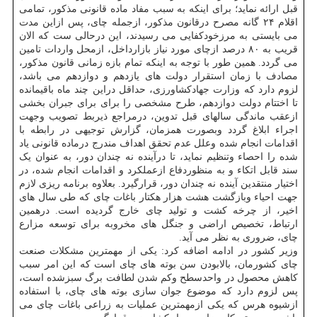
قبل ارائه نماید؛ برای اینکه به سبب مفاد ماده قانونی مذکور، تمامی
اقلام ۲۴ گانه مصرح درقانون مذکور، ازجمله چای، پس ازاین مدت
می بایستی به مرزخودکفایی می رسیدند، این درحالی ست که الان
قریب به ۸۰ درصد ازچای مورد نیاز بازارداخل، ازمحل واردات تامین
می گردد. همین طور با توجه به اینکه تمام بازه زمانی قانون مذکور،
مصادف با زمان استقرار دولت های یازدهم و دوازدهم می باشد،
لزوم دارد که وزارت جهادکشاورزی، حداقل دراین چند ماه باقیمانده
تا اختتام دولت دوازدهم، طرح مشخصی را برای برای جبران بخشی
ازعقب ماندگی سالهای قبل تدوین، درمراجع ذیربط تصویب وجهت
اجراء ابلاغ گردد وبصورت همزمان، گزارش توجیهی در رابطه با
اقدامات انجام شده وعلل عدم تحقق اهداف مندرج درماده قانونی یاد
شده را احصاء وتنظیم نماید، تا درآینده نه چندان دور، به عنوان یک
سند قابل اتکاء و به منظوردفاع ازعملکرد و اقدامات انجام شده، در
اختیار منتقدین آینده نه چندان دور، قرارگیرد. بعلاوه برنامه ریزی لازم
جهت احیاء وبازگشت هشت هزار هکتار باغات چای که طی سال های
اخیر، از چرخه کشت و تولید چای خارج گردیده است. درهمین
ارتباط، تخصیص اراضی و جنگل های مخروبه برای توسعه مزارع
چای، ضروری به نظر می آید.
وزیر کشور در ادامه اضافه کرد: یکی از مهمترین مشکلات صنعت
چای کشورمان، بالابودن سن بوته های چای است که این امر سبب
کاهش محصول در واحدسطح وکم شدن لطافت برگ سبزشده است،
پس لزوم دارد که موضوع جوان سازی بوته های چای، با استفاده
ازشیوه هرس که یکی ازمهمترین عملیات به زراعی باغات چای می