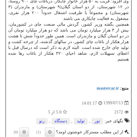
وی افزود: قریب به ۵۰ هزار خانوار چایکار، درباغات چای ۹۰۰ روستا،
در ۱۲ شهرستان، از دو استان گیلان(۹ شهرستان) و مازندران (۳
شهرستان) و مجموعاً با ظرفیت اشتغال حدوداً ۲۰۰ هزار نفری،
مشغول به فعالیت چایکاری می باشند.
همچنین بگفته وزیر کشور، گردش مالی صنعت چای در کشورمان،
بیش از ۳ هزار میلیارد تومان می باشد که دو هزار میلیارد تومان آن
در دو استان گیلان و مازندران است. همین طور حدوداً شش تا هشت
هزار هکتار از باغات چای کشور، در سالهای گذشته، از چرخه کشت و
تولید چای خارج شده است. البته لازم به ذکر است که درسال قبل با
اعطای تسهیلات لازم، شاهد احیای ۳۲۰ هکتار از باغات رها شده
هستیم.
منبع:
mastercar.ir
1399/07/13
14:01:17
2172
5.0
از 5
تگهای خبر:
تور
,
تولید
,
دستگاه
,
رنو
از این مطلب مسترکار خوشتون اومد؟
(0)
(1)