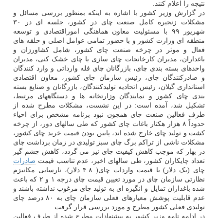
نتیجه را اعلام کنند.
در گزارش وزیر کشور با اشاره به اینکه بمنظور بررسی مسائل و
مشکلات زنجیره کامل صنعت چای در کشور، جلسه ای در ۳۰
شهریور ۹۹ با مسئولیت معاون هماهنگی اموراقتصادی و توسعه
منطقه ای وزارت کشور و با حضور تمامی عوامل اصلی و حلقه های
فعال و موثر در چرخه صنعت چای کشور، شامل کشاورزان و
باغداران، مدیران کارخانجات چای سازی یا چای خشک کنی، مدیران
واحدهای بسته بندی چای، بازرگانان چای فله وارداتی و وارد کنندگان
و صادرکنندگان چای، رئیس سازمان چای کشور، معاون اقتصادی
استانداری گیلان، رئیس اتحادیه تولیدکنندگان، بازرگانان و صنایع بسته
بندی چای کشور و نمایندگان وزارتخانه ها و دستگاههای مرتبط،
تشکیل شد، آمده است: در این نشست، مشکلات مطرح شده از
طرف فعالین صنعت چای همچون نبود برنامه مشخص برای احیاء
حدوداً ۸ هزار هکتار باغات چای کشور که طی سالهای دور، از چرخه
کشت و تولید چای خارج شده اند، پایین بودن قیمت خرید چای کشور،
مشکلات ناشی از تراکم برگ چای سبز تولیدی در زمان برداشت چای
در بهار که موجب کاهش کیفیت چای نیز می گردد، کاهش چشم گیر
تعداد چایکاران کشور، طی سالهای اخیر، عدم تناسب قیمت
صادرات
چای (یک دلار) با قیمت واردات چای( ۴.۸ دلار)، نارسایی مکانیزم
نظارتی سازمان چای در مورد تعیین قیمت چای درجه ۱ و ۲ که باعث
شده باغداران تمایل و انگیزه ای به تولید چای مرغوب نداشته باشند و
عدم قابلیت پوشش معیارهای فعلی سازمان چای به ۸۰ درصد چای
تولیدی فعلی کشور مطرح و مورد بررسی قرار گرفت.
در ادامه نامه وزیر کشور به پیشنهادات مطرح شده از طرف فعالین