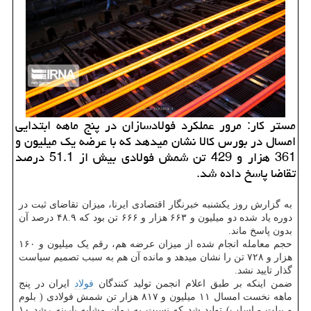
مستر كار: مرور عملكرد فولادسازان در پنج ماهه ابتدایی
امسال در بورس كالا نشان میدهد كه با عرضه یك میلیون و
361 هزار و 429 تن شمش فولادی بیش از 51.1 درصد
تقاضا پاسخ داده شد.
به گزارش روز یکشنبه خبرنگار اقتصادی ایرنا، میزان تقاضای ثبت در
دوره یاد شده دو میلیون و ۶۶۳ هزار و ۶۶۶ تن بود که ۴۸.۹ درصد آن
بدون پاسخ ماند.
حجم معامله انجام شده از میزان عرضه هم، رقم یک میلیون و ۱۶۰
هزار و ۷۲۸ تن را نشان میدهد و مانده آن هم به سبب تصمیم سیاست
گذار تایید نشد.
ضمن اینکه بر طبق اعلام انجمن تولید کنندگان
فولاد
ایران در پنج
ماهه نخست امسال ۱۱ میلیون و ۸۱۷ هزار تن شمش فولادی ( بلوم
و بیلت - اسلب) تولید شد که نسبت به زمان مشابه پارینه رشد ۱۰