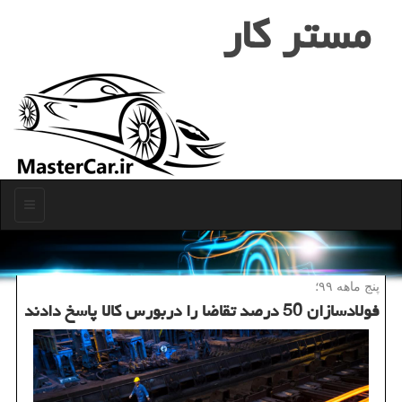
مستر كار
منو
پنج ماهه ۹۹؛
فولادسازان 50 درصد تقاضا را دربورس كالا پاسخ دادند