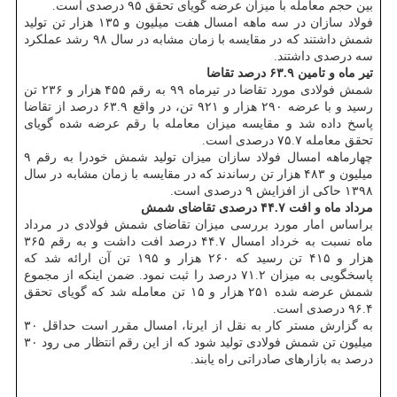
بین حجم معامله با میزان عرضه گویای تحقق ۹۵ درصدی است.
فولاد سازان در سه ماهه امسال هفت میلیون و ۱۳۵ هزار تن تولید
شمش داشتند که در مقایسه با زمان مشابه در سال ۹۸ رشد عملکرد
سه درصدی داشتند.
تیر ماه و تامین ۶۳.۹ درصد تقاضا
شمش فولادی مورد تقاضا در تیرماه ۹۹ به رقم ۴۵۵ هزار و ۲۳۶ تن
رسید و با عرضه ۲۹۰ هزار و ۹۲۱ تن، در واقع ۶۳.۹ درصد از تقاضا
پاسخ داده شد و مقایسه میزان معامله با رقم عرضه شده گویای
تحقق معامله ۷۵.۷ درصدی است.
چهارماهه امسال فولاد سازان میزان تولید شمش خودرا به رقم ۹
میلیون و ۴۸۳ هزار تن رساندند که در مقایسه با زمان مشابه در سال
۱۳۹۸ حاکی از افزایش ۹ درصدی است.
مرداد ماه و افت ۴۴.۷ درصدی تقاضای شمش
براساس امار مورد بررسی میزان تقاضای شمش فولادی در مرداد
ماه نسبت به خرداد امسال ۴۴.۷ درصد افت داشت و به رقم ۳۶۵
هزار و ۴۱۵ تن رسید که ۲۶۰ هزار و ۱۹۵ تن آن ارائه شد که
پاسخگویی به میزان ۷۱.۲ درصد را ثبت نمود. ضمن اینکه از مجموع
شمش عرضه شده ۲۵۱ هزار و ۱۵ تن معامله شد که گویای تحقق
۹۶.۴ درصدی است.
به گزارش مستر کار به نقل از ایرنا، امسال مقرر است حداقل ۳۰
میلیون تن شمش فولادی تولید شود که از این رقم انتظار می رود ۳۰
درصد به بازارهای صادراتی راه یابند.