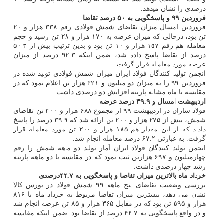
درصدی را نشان میدهد.
فروردین ۹۹ و پاسخگویی به ۵۰ درصد تقاضا
فروردین امسال میزان تقاضای شمش فولادی رقم ۳۳۸ هزار و ۲۰
تن بود، درحالی که میزان عرضه به ۱۷۰ هزار و ۲۸ تن رسید و حجم
معامله هم رقم ۱۵۷ هزار و ۱۰ تن بود و بدین ترتیب بیش از ۵۰.۳
درصد از تقاضا پاسخ داده شد، ضمن اینکه ۹۲.۳ درصد از میزان
عرضه مورد معامله قرار گرفت.
انجمن تولید کنندگان فولاد ایران میزان شمش فولادی تولید شده در
فروردین ۹۹ را به میزان دو میلیون و ۳۲۱ هزار تن اعلام نمود که در
مقایسه با ماه مشابه پارینه افزایش دو درصدی داشت.
اردیبهشت امسال و ۳۹.۹ درصد عرضه
فولاد سازان در اردیبهشت ۹۹ از مجموع ۶۸۸ هزار و ۴۰۰ تن تقاضای
شمش، بیش از ۲۷۵ هزار و ۲۰۰ تن ارائه شد که ۳۹.۹ درصد را پاسخ
دادند که از این مقدار هم ۱۸۵ هزار و ۲۰۰ تن مورد معامله قرار
گرفت. به عبارتی ۶۷.۲ درصد معامله انجام شد.
انجمن تولید کنندگان فولاد ایران آمار تولید دو ماهه شمش را رقم
چهارمیلیون و ۶۹۷ هزارتن ثبت نمود که در مقایسه با دو ماهه پارینه
رشد چهار درصدی داشت.
خرداد ماه بالاترین میزان تقاضا و پاسخگویی به ۴۴.۷درصدی
بررسی وضعیت تقاضای پنج ماهه ۹۹ شمش فولاد در بورس کالا
نشان می دهد، بیشترین میزان تقاضا مربوط به خرداد ماه با ۸۱۶
هزار و ۵۹۵ تن بود که در مقابل ۳۶۵ هزار و ۸۵ تن عرضه انجام شد
و در واقع پاسخگویی به ۴۴.۷ درصد از تقاضا بود. ضمن اینکه مقایسه