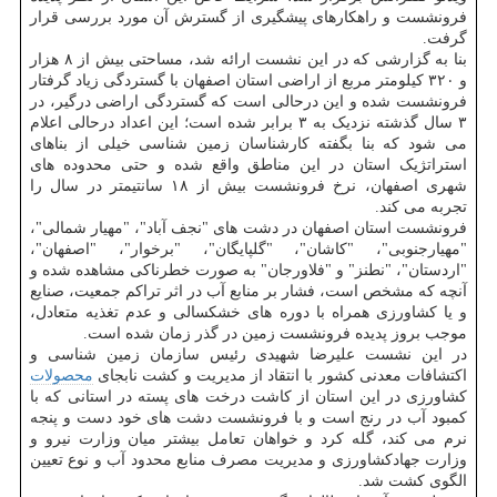
فرونشست و راهکارهای پیشگیری از گسترش آن مورد بررسی قرار
گرفت.
بنا به گزارشی که در این نشست ارائه شد، مساحتی بیش از ۸ هزار
و ۳۲۰ کیلومتر مربع از اراضی استان اصفهان با گستردگی زیاد گرفتار
فرونشست شده و این درحالی است که گستردگی اراضی درگیر، در
۳ سال گذشته نزدیک به ۳ برابر شده است؛ این اعداد درحالی اعلام
می شود که بنا بگفته کارشناسان زمین شناسی خیلی از بناهای
استراتژیک استان در این مناطق واقع شده و حتی محدوده های
شهری اصفهان، نرخ فرونشست بیش از ۱۸ سانتیمتر در سال را
تجربه می کند.
فرونشست استان اصفهان در دشت های "نجف آباد"، "مهیار شمالی"،
"مهیارجنوبی"، "کاشان"، "گلپایگان"، "برخوار"، "اصفهان"،
"اردستان"، "نطنز" و "فلاورجان" به صورت خطرناکی مشاهده شده و
آنچه که مشخص است، فشار بر منابع آب در اثر تراکم جمعیت، صنایع
و یا کشاورزی همراه با دوره های خشکسالی و عدم تغذیه متعادل،
موجب بروز پدیده فرونشست زمین در گذر زمان شده است.
در این نشست علیرضا شهیدی رئیس سازمان زمین شناسی و
اکتشافات معدنی کشور با انتقاد از مدیریت و کشت نابجای
محصولات
کشاورزی در این استان از کاشت درخت های پسته در استانی که با
کمبود آب در رنج است و با فرونشست دشت های خود دست و پنجه
نرم می کند، گله کرد و خواهان تعامل بیشتر میان وزارت نیرو و
وزارت جهادکشاورزی و مدیریت مصرف منابع محدود آب و نوع تعیین
الگوی کشت شد.