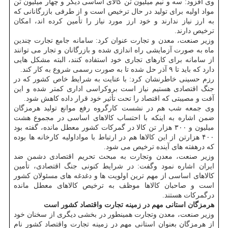
وی افزود: سه و نیم میلیون تن کالای اساسی دیگر و چهار میلیون تن
مواد اولیه برای تولید در حال ترخیص است و از طرفی بازرگانانی که
به ارز نیاز ندارند و خود ارز مورد نیاز را تأمین کرده اند، امکان
ترخیص دارند.
وزیر صنعت، معدن و تجارت عنوان کرد: سامانه جامع تجارت چندین
ماه به صورت آزمایشی راه اندازی شده و بازرگانان و تجار می توانند
از سامانه برای کارهای تجاری خود استفاده کنند، البته مشکل هایی
دارد که باید تا ۹ آذر حل شده تا به صورت رسمی شروع به کار کند.
رزم حسینی خاطرنشان کرد: با عنایت به شرایط خاص کشور که در
جنگ اقتصادی هستیم نیاز است بروکراسی اداری کمتر شده و این
آفت و مصیبتی که اقتصاد را تحت تأثیر خود قرار داده کاهش شود.
وی جمعه شب هم در نشست کارگروه رفع موانع تولید هرمزگان
ضمن اشاره به اینکه با احتساب کالاهای اساسی در مجموع هشت
میلیون و ۳۰۰ هزار تن کالا در گمرکات کشور معطل مانده، گفته بود
۴۰۰ هزارتن از این کالاها هم در ارتباط با مواداولیه کارخانه ها بوده
که درهفته های آینده ترخیص می شود.
وزیر صنعت، معدن وتجارت به مبحث تحریم اقتصادی دشمن ضد
ایران اشاره نمود وگفت: در شرایط کنونی جنگ اقتصادی، تأمین
کالاهای اساسی از مهم ترین اولویت ها و دغدغه های مسئولان کشور
است و صاحبان کالاها موظف به ترخیص کالاهای معطل مانده
درگمرکات هستند.
هرمزگان استانی مهم در زمینه تجارت واقتصاد کشور است
وزیر صنعت، معدن وتجارت همینطور در بخشی دیگری از سخنان خود
از هرمزگان بعنوان استانی مهم در زمینه تجارت واقتصاد کشور نام