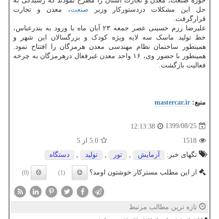
حوزه صنعت، معدن و تجارت استان را مطرح نمودند که رسیدگی به
حل این مشکلات دردستورکار وزیر
صنعت
، معدن و تجارت
قرارگرفت.
علیرضا رزم حسینی عصر جمعه ۲۳ آبان ماه با ورود به بندرعباس،
خط تولید ماسک سه لایه ویژه کودک و بزرگسالان این شهر و
همینطور ساختمان نظام مهندسی معدن هرمزگان را افتتاح نمود.
همینطور با حضور وی، ۱۶ واحد معدن غیرفعال درهرمزگان به چرخه
فعالیت بازگشت.
منبع:
mastercar.ir
1399/08/25
12:13:38
1518
5.0
از 5
تگهای خبر:
آزمایش
,
تور
,
تولید
,
دستگاه
از این مطلب مسترکار خوشتون اومد؟
(0)
(1)
تازه ترین مطالب مرتبط