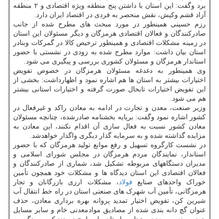
برد وگفت: این استان با داشتن پنج منطقه ویژه اقتصادی و ۲ منطقه
آزاد قشم وکیش، نقش منحصر به فردی در اقتصاد ایران دارد.
رزم حسینی همینطور در مورد مبحث های مطرح شده از جانب
صادرکنندگان و فعالان اقتصادی هرمزگان و دیگر مسئولان این استان
در زمینه مشکلات اقتصادی و همینطور ترخیص کالا در گمرکات وبنادر
استان بیان داشت: موارد مطرح شده به زودی در نشستی با حضور
استاندار هرمزگان و مسئولان کشوری بررسی و پیگیری می شود.
وی همینطور به دغدغه مسئولان هرمزگان در خصوص تفویض
اختیارات بیشتر به استان ها هم اشاره نمود و اظهارداشت: بخشی از
این تفویض اختیارات تابحال صورت گرفته و اختیارات استانی بیشتر
هم می شود.
وزیر صنعت، معدن و تجارت در ادامه به معادن راکد و غیرفعال در
کشور اشاره نمود وگفت: برپایه بخشنامه صادرشده، چنانچه مسئولان
معادن کشور نسبت به فعال سازی آن اقدام نکنند، این معادن به
مزایده گذاشته شده و به سرمایه گذار دیگری واگذار خواهدشد.
در نشست کارگروه تسهیل و رفع موانع تولید هرمزگان که با حضور
استاندار، نمایندگان مردم هرمزگان در مجلس شورای اسلامی و
مدیران دستگاههای مربوطه تشکیل شد، شماری از صادرکنندگان و
فعالان اقتصادی این استان دیدگاه ها و مشکلات خود همچون تأمین
خوراک واحدهای صنایع
فولاد
، مشکلات ارزی بازرگانان و تجار
هرمزگانی، تأمین آب شهرک های صنعتی استان در راه خط انتقال آب
شیرین کن، تفویض اختیار تمدید پروانه بهره برداری معادن، حذف
عنوان گچ دانه بندی شده از مصادیق موادمعدنی خام و سایر مسایل