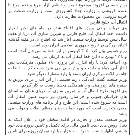
رزم حسینی افزود: موضوع تامین و تنظیم بازار مرغ و تخم مرغ تا
عمده فروشی با وزارت جهاد کشاورزی است و وزارت صنعت بر
خرده فروشی این محصولات نظارت دارد.
انتقال آب خلیج فارس
وی درباب برخی پروژه های افتتاح شده در ماه های اخیر اظهار
داشت: خط انتقال آب خلیج فارس و شیرین سازی آب دریا از هفت
سال پیش توسط وزارت صنعت آغاز شد که افتتاح آن در هفته گذشته
اتفاق بزرگی در تاریخ جمهوری اسلامی ایران بوده است.
رزم حسینی بیان کرد: ۳۰۵ کیلومتر از این خط به سیرجان آمده است
و تا ۲۲ بهمن ماه این خط انتقال آب به کرمان می رسد.
وی اضافه کرد: با راه اندازی این پروژه ۱۸۰ میلیون مترمکعب پس
انداز آبی خواهیم داشت و پیش بینی می شود دست کم ۱۰۰ حلقه
چاه در فلات مرکزی ایران بسته یا وارد مصارف دیگر شود.
وزیر صنعت گفت: آمادگی داریم قسمتی از این آب را برای تزریق به
سفره های زیرزمینی و با هماهنگی محیط زیست به کار گیریم.
وی افزود: طرح انتقال آب و شیرین سازی آب دریای عمان به استان
های خراسان جنوبی و خراسان رضوی نیز نمونه همین انتقال آب
است که شروع شده است، این طرح و از برنامه های وزارت صنعت،
معدن وتجارت است که مورد حمایت رهبر معظم انقلاب و دولت می
باشد.
وزیر صنعت، معدن و تجارت در ادامه سخنان خود با اعلان اینکه به
دنبال روش های جدید تامین مالی برای تکمیل و تامین پروژه های خود
هستیم، اظهار داشت: حدود ۱۰۰ هزار میلیارد تومان پروژه برای تامین