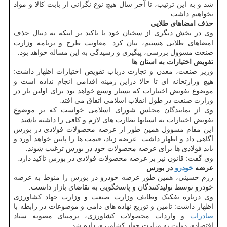
شد و به این ترتیب، تا آخر سال هیچ نوع نگرانی از بابت کالا و مواد
نخواهیم داشت.
حذف امضاهای طلایی
وی در بخش دیگری از سخنان خود با تاکید بر اینکه به دنبال حذف
امضاهای طلایی هستیم، بیان کرد: معاونت طرح و برنامه وزارت
صنعت مسوول بررسی، پیگیری و رسیدگی به این مساله خواهد بود.
تفویض اختیارات به استان ها
وزیر صنعت، معدن و تجارت درباب تفویض اختیارات اظهار داشت:
هیچ وزارتخانه ای تا حالا دراین زمینه اقدامی انجام نداده است و
موضوع تفویض اختیارات که بسیار وسیع خواهد بود برای اولین بار در
وزارت صنعت در طول انقلاب اسلامی اتفاق می افتد.
وی از نمایندگان مجلس شورای اسلامی خواست که بر موضوع
تفویض اختیارات به استانها نظارت های لازم و کافی را داشته باشند.
این مقام مسوول همین طور از عرضه محصولات فولادی در بورس
آگاهی داد و اظهار داشت: عرضه زیاد، قیمت ها را پایین خواهد آورد و
باید فولادی ها برای عرضه محصولات خود در بورس ترغیب شوند.
وی گفت: قانون نیز بر عرضه محصولات فولادی در بورس تاکید دارد.
عرضه
خودرو
در بورس
رزم حسینی، همین طور عرضه خودرو در بورس را منوط به عرضه
خودرو توسط تولیدکنندگان و پاسخگویی به تقاضای بازار دانست.
وی درباره تفکیک وظایف وزارت صنعت و وزارت جهاد کشاورزی
اظهار داشت: تامین و توزیع نهاده های دامی و موضوعات در رابطه با
صادرات
و واردات محصولات کشاورزی، برمبنای مصوبه ستاد
اقتصادی دولت به وزارت جهاد کشاورزی داده شد.