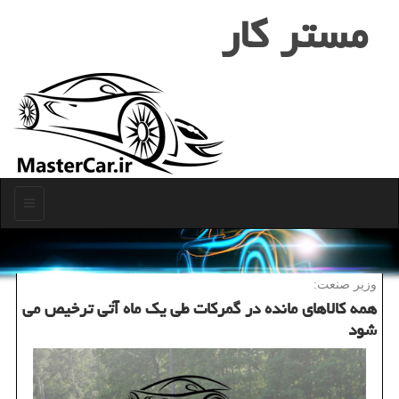
مستر كار
منو
وزیر صنعت:
همه كالاهای مانده در گمركات طی یك ماه آتی ترخیص می
شود