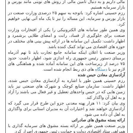
مالی داریم و به دنبال تامین مالی از روش های نوینی مانند بورس و
بازار سرمایه هستیم.
رزم حسینی اشاره کرد: باتوجه به سهم ۲۵ درصدی وزارت صنعت در
بازار بورس و سرمایه، این مساله را نیز تا یک ماه آتی نهایی خواهیم
کرد.
وی همین طور سامانه های الکترونیکی را یکی از افتخارات وزارت
صنعت برای جلوگیری از فساد، رانت و امضای طلایی برشمرد و
اظهار داشت: تکمیل این سامانه ها در ارائه پیش بینی های مختلف در
حوزه های اقتصادی می تواند کمک کننده باشد.
وزیر صنعت با اعلان اینکه سامانه جامع تجارت باید تا نهم آذرماه
برمبنای دستور رئیس جمهوری راه اندازی شود، اظهار داشت: حدود
۷۵ درصد از زیرساخت های این سامانه آماده شده و هماهنگی های
لازم نیز با
دستگاه
های ذی ربط انجام شده است.
آزادسازی معادن حبس شده
رزم حسینی همین طور با اشاره به آزادسازی معادن حبس شده،
اظهار داشت: سازمان صنایع کوچک و شهرک های صنعتی نیز باید
زمین هایی که در حبس واحدهای تعطیل و غیر فعال می باشند را آزاد
و به اهل آن واگذار کند.
وی بیان کرد: ۱۱ هزار پهنه معدنی جزو این طرح قرار می گیرد که
آزادسازی خواهند شد و اختیارات آن به مدیران استانی برای واگذاری
به اهل آن داده می شود.
ارائه بسته مشوق های صادراتی
وزیر صنعت همین طور بر ارائه بسته مشوق های سرمایه گذاری با
همراهی ستاد اقتصادی دولت و حمایت رئیس جمهوری اصرار کرد.