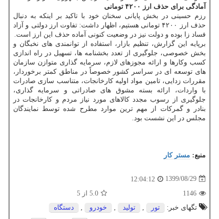
آمادگی برای حذف ارز ۴۲۰۰ تومانی
رزم حسینی در بخش پایانی سخنان خود با تاکید بر اینکه به دنبال
حذف ارز ۴۲۰۰ تومانی هستیم، اظهار داشت: تفاوت ارز دولتی و آزاد
فساد زا بوده و دولت نیز در وضعیت کنونی آماده حذف این ارز است.
برپایه این گزارش، تنظیم بازار، استفاده از توانمندی های نخبگان و
بخش خصوصی، جلوگیری از تعدد بخشنامه ها، تسهیل در راه اندازی
کسب وکارها و ارائه مجوزهای لازم، سرمایه گذاری متوازن سازمان
های توسعه ای در سراسر کشور خصوصاً در مناطق کمتر برخوردار،
مقررات زدایی، تامین مواد اولیه کارخانجات، متناسب سازی صادرات
با واردات، ارائه بسته مشوق های صادراتی و سرمایه گذاری،
جلوگیری از رسوب مجدد کالاهای مورد نیاز مردم و کارخانجات در
بنادر و گمرکات از مهم ترین موارد مطرح شده توسط نمایندگان
مجلس در این نشست بود.
منبع:
مستر كار
1399/08/29
12:04:12
1146
5.0
از 5
تگهای خبر:
تور
,
تولید
,
خودرو
,
دستگاه