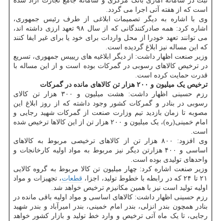
ثبت در سامانه آماری بانک مرکزی و سامانه جامع تجارت آزاد شده
است که از هفته آتی اجرا می گردد.
وی با اشاره به دیگر تصمیمات ابلاغی از طرف رئیس جمهوری،
اشاره کرد: همه صادرکنندگانی که از سال ۹۸ تعهد ارزی داشته اند،
می توانند تعهد خودرا از محل واردات برای خود یا برای غیر ایفا کنند
که این مساله نیز ابلاغ گردیده است.
وزیر صنعت اظهار داشت: از دیگر ابلاغیه های ریییس جمهوری، تسریع
در ترخیص کالاهای رسوبی در گمرکات بوده است و از این مساله با
قدرت حمایت کرده است.
ترخیص یک میلیون و ۲۰۰ هزار تن کالاهای مانده در گمرکات
رزم حسینی اظهار داشت: هشت میلیون و ۳۰۰ هزار تن کالای
رسوبی در بنادر و گمرکات کشور وجود داشته که از روز ابلاغ این
مصوبه تا زمان بازدید تیم وزارت صنعت از گمرکات شهید رجایی و
امام خمینی(ره)، یک میلیون و ۲۰۰ هزار تن از این کالاها ترخیص شده
است.
وی افزود: ۸۰۰ هزار تن از کالاهای ترخیصی مربوط به کالاهای
اساسی و ۴۰۰ هزارتن دیگر نیز مربوط به مواد اولیه کارخانجات و
واحدهای تولیدی بوده است.
وزیر صنعت اشاره کرد: چهار میلیون تن کالا مربوط به گروه کالایی
۲۱ تا ۲۴ که در رابطه با خطوط تولید، اجزا،
قطعات
، تجهیزات و مواد
اولیه تولید است نیز با همین مکانیزم ترخیص خواهد شد.
رزم حسینی اظهار داشت: کالاهای اساسی و مواد اولیه باقی مانده در
بنادر همچون بندر انزلی، بندر امام خمینی، بندر امیرآباد و بندر شهید
رجایی، تا یک ماه آتی ترخیص و وارد خط تولید و بازار کشور خواهد