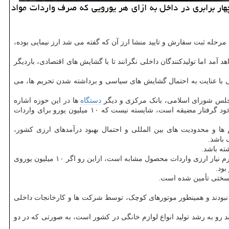
هار برابری در داخل به ازای هر یورویی كه صرف واردات مواد
ص شد، به صورتی که مرحله ثبت سفارش و تایید منشا ارز آن که گفته می شد ارز نیمایی بوده،
آمد اما تولیدکنندگان داخلی نگرانند تا با گشایش های اقتصادی، باردیگر
اتی با عنایت به احتمال گشایش های سیاسی و برداشته شدن تحریم ها، می
مجلس شورای اسلامی، بانک مرکزی و دیگر
دستگاه
ها در این حوزه اشاره
کشور بخصوص صنعت لوازم خانگی در تأمین ارز برای مواد اولیه و تجهیزات خود گرفتار مضیقه است، شایسته نیست که ۱۰ میلیون یورو برای واردات
 ها و محدودیت های بین المللی و احتمال بهبود درآمدهای ارزی کشور،
 باشد.
ته باشد.
در حدود دو سال قبل را خاطرنشان کرد و اظهار داشت: الان نیاز ارزی تولید یک دستگاه یخچال فریزر، یک چهارم نیاز ارزی واردات محصول مشابه است، ازاین رو اگر ۱۰ میلیون یوروی
 نبودند و همینطور موتورهای کوچک، توسط شرکت ها و کارخانجات داخلی
د رو به رشد تولید انواع لوازم خانگی در کشور است، به صورتی که در دو