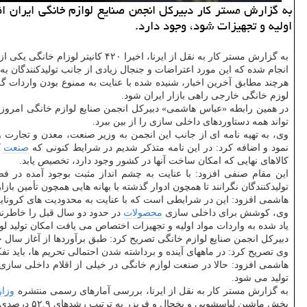
به گزارش مستر كار دبیركل انجمن صنایع لوازم خانگی ایران ا
اولیه و تجهیزات شود، وجود دارد.
به گزارش مستر کار به نقل از ایر
انجام شده که این مورد اعتراضات و جنجال زیادی از جانب تولیدکنندگان به
هرچند مطابق آخرین اخبار، شنیده شده با عنایت به ممنوع بودن واردات گرو
لوزم خانگی خارجی راهی بازار ایران شود.
در همین رابطه «عباس هاشمی» دبیرکل انجمن صنایع لوازم خانگی امروز (ی
تواند همه دستاوردهای داخلی سازی را از بین ببرد.
وی، به تهیه نامه ای از جانب این انجمن به وزیر صنعت، معدن و تجار
نمود و اضافه کرد: در این نامه متذکر شدیم در شرایط کنونی که
صنعت
کالاهای نهایی که امکان ساخت آنها در کشور وجود دارد، تخصیص یابد.
این مقام صنفی افزود: با عنایت به چشم انداز مثبت بوجود آمده در فض
تولیدکنندگان نگرانند تا همچون ادوار گذشته با بهانه هایی همچون تأمین با
هاشمی افزود: این در شرایطی است که با عنایت به محدودیت های کرونایی، 
وی، کوشش برای داخلی سازی
محصولات
یاد شده به واردات مواد اولیه و تجهیزات اختصاص می یافت امکان تولید لوازم خانگی به ارزش 
دبیرکل انجمن صنایع لوازم خانگی تصریح کرد: طبق برآوردها از آغاز سال جاری تابحال بین ۶۰ تا ۶۵ درصد نیاز ارزی تولیدکنندگان لوازم خانگی،
وی تصریح کرد: در ماههای آینده و برداشته شدن احتمالی تحریم ها، باید تفک
هاشمی افزود: حالا در صنعت لوازم خانگی در خیلی از اقلام داخلی ساز
تولید می شود.
به گزارش مستر کار به نقل از ایرنا، بررسی آمارهای رسمی منتشره
وزا
بخش ماشین لباسشویی و یخچال و فریزر به ترتیب رشدهای ۵۲.۹ درصدی و ۲۴.۶ درصدی به ثبت رسید.