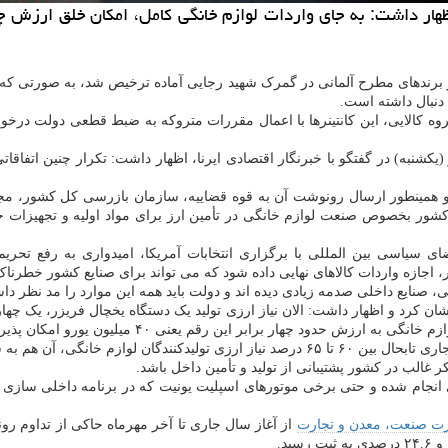
ظهار داشت: به جای واردات لوازم خانگی كامل، امكان خلق ارزش چ
نا، اخیرا ۴۲۰ کانیتر لوزام خانگی یکی از برندهای مطرح آلمانی در گمرک شهید رجایی آماده ترخی
 دنبال داشته است.
ه کالایی، این کانتینرها با اعمال مقررات متروکه به ضبط قطعی دولت درخواهد 
کشنبه) در گفتگو با خبرنگار اقتصادی ایرنا، اظهار داشت: تکرار چنین اتفاق
ت و همینطور ارسال رونوشت آن به قوه قضاییه، سازمان بازرسی کل کشور، 
ای سیاسی بین المللی با برگزاری انتخابات آمریکا، امیدواری به رفع تحریم
زار، اجازه واردات کالاهای نهایی داده شود که می تواند برای صنایع کشور خطرناک
صنایع داخلی صدمه زیادی دیده اند و دولت باید همه این موارد را مد نظر داش
حدود چهار برابر این رقم یعنی ۴۰ میلیون یورو امکان پذیر بود.
 آن هم به سختی تأمین شده است.
ر غالب در کشور پشتیبانی از تولید و تأمین داخل باشد.
ی انجام شده و حتی برخی موتورهای اسپلیت یونیت که در برنامه داخلی سازی
رت صنعت، معدن و تجارت
از آغاز سال جاری تا آخر مهرماه حاکی از تداوم رون