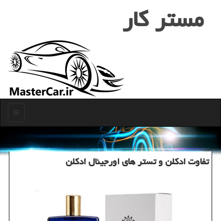
مستر كار
منو
تفاوت ادكلن و تستر های اورجینال ادكلن