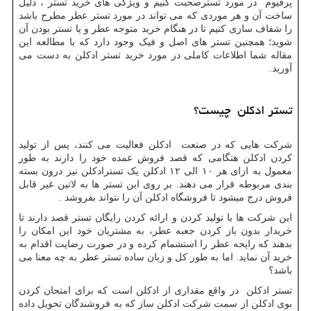
پرفیوم در مورد تسترصحبت کنیم و ویژگی های خرید تستر ، دلیل
ساخت آن و هر موردی که می تواند در مورد تستر عطر مطرح باشد
را شفاف سازی کنیم تا در هنگام خرید متوجه عطر و یا تستر بودن آن
شوید؛ همچنین تستر های اصل و فیک وجود دارد که با مطالعه این
مقاله شما اطلاعات کاملی در مورد خرید تستر ادکلن به دست می
آورید.
تستر ادکلن چیست؟
شرکت هایی که در صنعت ادکلن فعالیت می کنند، پس از تولید
کردن ادکلن هنگامی که قصد فروش عمده خود را دارند به طور
معمول به ازای هر ۱۰ الی ۱۲ ادکلن یک تسترادکلن نیز درون بسته
بندی مربوطه قرار می دهند. بر روی این تستر ها به لاتین غیر قابل
فروش درج میشود تا فروشگاه ادکلن آن را نتواند بفروشد .
این شرکت ها با تولید کردن و ارائه کردن رایگان تستر قصد دارند تا
خریدار بدون باز کردن جعبه عطر، به مشتریان خود این امکان را
بدهند که رایحه عطر را استشمام کرده و در صورت رضایت اقدام به
خرید آن نماید. اما به طور کل و زبان ساده تستر عطر به چه معنا می
باشد؟
تستر ادکلن در واقع مقداری از ادکلن است که برای امتحان کردن
بوی ادکلن از سمت شرکت ادکلن ساز که به فروشندگان تحویل داده