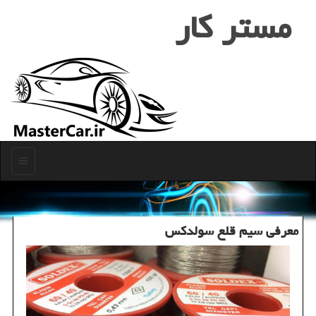
مستر كار
منو
معرفی سیم قلع سولدكس