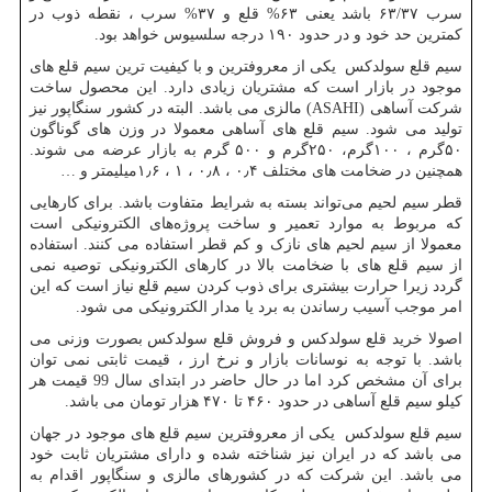
سرب ۶۳/۳۷ باشد یعنی ۶۳% قلع و ۳۷% سرب ، نقطه ذوب در
کمترین حد خود و در حدود ۱۹۰ درجه سلسیوس خواهد بود.
سیم قلع سولدکس یکی از معروفترین و با کیفیت ترین سیم قلع های
موجود در بازار است که مشتریان زیادی دارد. این محصول ساخت
شرکت آساهی (
ASAHI
) مالزی می باشد. البته در کشور سنگاپور نیز
تولید می شود. سیم قلع های آساهی معمولا در وزن های گوناگون
۵۰گرم ، ۱۰۰گرم، ۲۵۰گرم و ۵۰۰ گرم به بازار عرضه می شوند.
همچنین در ضخامت های مختلف ۰٫۴ ، ۰٫۸ ، ۱ ، ۱٫۶میلیمتر و …
قطر سیم لحیم می‌تواند بسته به شرایط متفاوت باشد. برای کارهایی
که مربوط به موارد تعمیر و ساخت پروژه‌های الکترونیکی است
معمولا از سیم لحیم های نازک و کم قطر استفاده می کنند. استفاده
از سیم قلع های با ضخامت بالا در کارهای الکترونیکی توصیه نمی
گردد زیرا حرارت بیشتری برای ذوب کردن سیم قلع نیاز است که این
امر موجب آسیب رساندن به برد یا مدار الکترونیکی می شود.
اصولا خرید قلع سولدکس و فروش قلع سولدکس بصورت وزنی می
باشد. با توجه به نوسانات بازار و نرخ ارز ، قیمت ثابتی نمی توان
برای آن مشخص کرد اما در حال حاضر در ابتدای سال 99 قیمت هر
کیلو سیم قلع آساهی در حدود ۴۶۰ تا ۴۷۰ هزار تومان می باشد.
سیم قلع سولدکس یکی از معروفترین سیم قلع های موجود در جهان
می باشد که در ایران نیز شناخته شده و دارای مشتریان ثابت خود
می باشد. این شرکت که در کشورهای مالزی و سنگاپور اقدام به