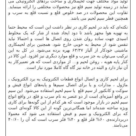
تولید مواد مختلف جهت لحیمکاری و ساخت بردهای الکترونیکی می
نماید در زمینه تولید سیم قلع نیز محصولات مختلفی را ارائه مینماید.
تفاوت این محصولات در صد خلوص قلع و نسبت قلع به سرب و
همچنین قطر سیم لحیم می باشد.
نکته‌ای که باید در لحیم‌ کاری در نظر داشت این است که محیط حتما
به تهویه هوا مجهز باشد تا دود ایجاد شده از شار که یک مخلوط
اسیدی جهت ساده روان شدن روی اتصال ها است و احتمالا نباید
تنفس شود از محیط به خوبی خارج شود. همچنین برای لحیمکاری
ماشینی خودکار از آلیاز ۶۳/۳۷ بهره برده می‌شود. در کل به این
ترکیب می‌توان به جز سرب و قلع موارد دیگری نیز افزود. این کالا در
کنار پایه هویه ، روغن لحیم و… از مواردی است که هر تعمیرکار به
آن نیاز دارد و البته در خانه نیز گاه گاه کاملا مورد نیاز است.
برای لحیم کاری و اتصال انواع قطعات الکترونیک به برد الکترونیک ،
ماژول ، مدارات و یا برای اتصال سیم‌ها و پایه‌های انواع فیش و
سوکت و کانکتور از سیم قلع یا سیم لحیم استفاده می‌شود. این سیم
در واقع آمیزه‌ای است از دو عنصر به نام سرب و قلع. در واقع انواع
سیم لحیم در بازار موجود است که هر کدام از این گونه‌ها برای کاری
ویژه ساخته شده‌اند اما همگانی‌ترین گونه از این کالا گونه‌ای است
که برای الکترونیک و سیم و فیش استفاده می شود که معمولا
دربردارنده‌ی ۶۰% فلز قلع و ۴۰% فلز سرب است که آن را ۴۰/۶۰
می‌نامند.