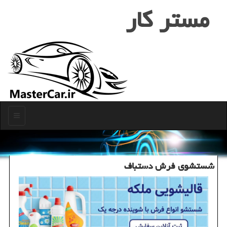
مستر كار
منو
شستشوی فرش دستباف