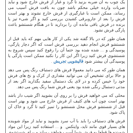
یک چوب به آن ضربه بزنید تا گرد و غبار از فرش خارج شود و نباید
ضربات وارده خیلی محکم باشد چون به بافت فرش آسیب می
رساند، ممکن است با غبارگیری از فرش خارج نشوند و بهتر است
فرش را بعد از جاروبرقی کشیدن بررسی کنید و اگر شیء تیز یا
برنده در فرش باقی مانده آن را بردارید تا در هنگام شستشو باعث
پارگی فرش نشود.
همان طور که در بالا گفته شد یکی از کار هایی مهم که باید قبل از
شستشو فرش انجام دهید بررسی فرش است که اگر دچار پارگی،
پوسیدگی و ... شده شده بود حتما آن را رفوع کنید سپس شروع به
شستشوی فرش کنید زیرا اگر این کار را نکنید ممکن است پارگی یا
پوسیدگی آن بیشتر شود
قالیشویی تجریش
.
همان طور که می دانید معمولا فرش های دستباف رنگ پس می دهد
و حالا برای تشخیص آن می توانید مقداری از کرک و نخ های فرش
خود را خیس کرده و در لای یک دستمال سفید بگذارید اگر بعد از
مدتی دستمال رنگی شده بود یعنی فرش شما رنگ پس می دهد.
محلی که می خواهید فرش را بر روی آن بشویید اگر شیب دار باشد
بهتر است چون آب های کثیف از فرش خارج می شود و بهتر است
قبل از شستشو فرش محل شستشو را تمیز کنید تا گرد و خاک آن
پاک شود.
فرش های دستباف را باید با آب سرد بشویید و نباید از مواد شوینده
های بسیار قوی مانند تاید، وایتکس و ... استفاده کنید زیرا این مواد
شوینده ها قطعا به فرش شما آسیب خواهند رساند و برای شستشوی