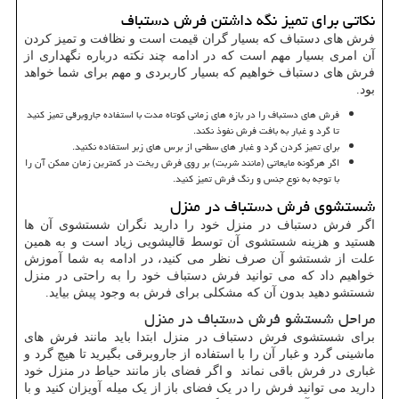
نکاتی برای تمیز نگه داشتن فرش دستباف
فرش های دستباف که بسیار گران قیمت است و نظافت و تمیز کردن
آن امری بسیار مهم است که در ادامه چند نکته درباره نگهداری از
فرش های دستباف خواهیم که بسیار کاربردی و مهم برای شما خواهد
بود.
فرش های دستباف را در بازه های زمانی کوتاه مدت با استفاده جاروبرقی تمیز کنید
تا گرد و غبار به بافت فرش نفوذ نکند.
برای تمیز کردن گرد و غبار های سطحی از برس های زبر استفاده نکنید.
اگر هرگونه مایعاتی (مانند شربت) بر روی فرش ریخت در کمترین زمان ممکن آن را
با توجه به نوع جنس و رنگ فرش تمیز کنید.
شستشوی فرش دستباف در منزل
اگر فرش دستباف در منزل خود را دارید نگران شستشوی آن ها
هستید و هزینه شستشوی آن توسط قالیشویی زیاد است و به همین
علت از شستشو آن صرف نظر می کنید، در ادامه به شما آموزش
خواهیم داد که می توانید فرش دستباف خود را به راحتی در منزل
شستشو دهید بدون آن که مشکلی برای فرش به وجود پیش بیاید.
مراحل شستشو فرش دستباف در منزل
برای شستشوی فرش دستباف در منزل ابتدا باید مانند فرش های
ماشینی گرد و غبار آن را با استفاده از جاروبرقی بگیرید تا هیچ گرد و
غباری در فرش باقی نماند و اگر فضای باز مانند حیاط در منزل خود
دارید می توانید فرش را در یک فضای باز از یک میله آویزان کنید و با