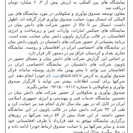
نمایشگاه های بین المللی به ارزش بیش از ۳، ۲ میلیارد تومان
دریافت شد.
معاون توسعه صندوق نوآوری و شکوفایی در مورد نمایشگاه های بین
المللی که امسال مورد حمایت صندوق نوآوری قرار گرفته اند، اظهار
داشت: امسال نیز تا حالا از حضور شرکت های دانش بنیان در
نمایشگاه های جیتکس امارات، واردات چین و زیرساخت و انرژی
افغانستان، در قالب برگزاری پاویون دانش بنیان حمایت شده است.
برنامه پشتیبانی از حضور شرکت های دانش‎بنیان در پاویون دانش بنیان
در نمایشگاه های اختصاصی ایران در افغانستان و روسیه، نمایشگاه
تجاری بغداد و کردستان عراق نیز در دستور کار قرار دارد.
بر اساس این گزارش شرکت های دانش بنیان و مشتاق حضور در
پاویون شرکت های دانش‎بنیان در نمایشگاه اختصاصی ایران در
افغانستان می توانند تا پنجم بهمن ماه جاری بوسیله سامانه غزال
صندوق نوآوری به آدرس ghazal.inif.ir
ثبت نام
خودرا انجام دهند. این
شرکتها برای کسب اطلاعات بیشتر می توانند با کارگزار صندوق
نوآوری و شکوفایی با شماره ۰۹۲۱۵۰۰۷۶۱۲ تماس بگیرند.
صندوق نوآوری و شکوفایی از حضور شرکت های دانش بنیان در
نخستین نمایشگاه خدمات فنی و مهندسی و انرژی جمهوری اسلامی
ایران در کابل که در مهر ماه سال جاری انجام شد نیز حمایت کرد و
طی آن ۳۲ شرکت دانش بنیان در قالب پاویون در این نمایشگاه
حضور داشتند. از این تعداد بیش از ۵۴ درصد شرکتها در روزهای
برگزاری نمایشگاه موفق به عقد قرارداد با طرف افغانستانی خود
شدند و سایر شرکتها نیز با حمایت صندوق ارتباط خودرا ادامه داده و
در حال پیگیری مذاکرات هستند.