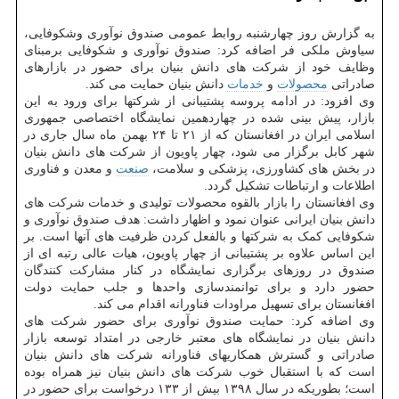
به گزارش روز چهارشنبه روابط عمومی صندوق نوآوری وشکوفایی،
سیاوش ملکی فر اضافه کرد: صندوق نوآوری و شکوفایی برمبنای
وظایف خود از شرکت های دانش بنیان برای حضور در بازارهای
صادراتی
محصولات
و
خدمات
دانش بنیان حمایت می کند.
وی افزود: در ادامه پروسه پشتیبانی از شرکتها برای ورود به این
بازار، پیش بینی شده در چهاردهمین نمایشگاه اختصاصی جمهوری
اسلامی ایران در افغانستان که از ۲۱ تا ۲۴ بهمن ماه سال جاری در
شهر کابل برگزار می شود، چهار پاویون از شرکت های دانش بنیان
در بخش های کشاورزی، پزشکی و سلامت،
صنعت
و معدن و فناوری
اطلاعات و ارتباطات تشکیل گردد.
وی افغانستان را بازار بالقوه محصولات تولیدی و خدمات شرکت های
دانش بنیان ایرانی عنوان نمود و اظهار داشت: هدف صندوق نوآوری و
شکوفایی کمک به شرکتها و بالفعل کردن ظرفیت های آنها است. بر
این اساس علاوه بر پشتیبانی از چهار پاویون، هیات عالی رتبه ای از
صندوق در روزهای برگزاری نمایشگاه در کنار مشارکت کنندگان
حضور دارد و برای توانمندسازی واحدها و جلب حمایت دولت
افغانستان برای تسهیل مراودات فناورانه اقدام می کند.
وی اضافه کرد: حمایت صندوق نوآوری برای حضور شرکت های
دانش بنیان در نمایشگاه های معتبر خارجی در امتداد توسعه بازار
صادراتی و گسترش همکاریهای فناورانه شرکت های دانش بنیان
است که با استقبال خوب شرکت های دانش بنیان نیز همراه بوده
است؛ بطوریکه در سال ۱۳۹۸ بیش از ۱۳۳ درخواست برای حضور در