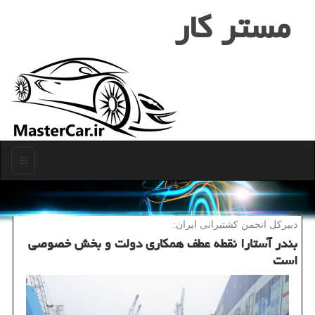
مستر كار
منو
دبیركل انجمن كشتیرانی ایران:
بندر آستارا نقطه عطف همكاری دولت و بخش خصوصی
است