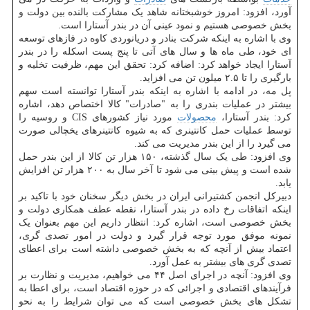
آورد، افزود: امروز خوشبختانه شاهد یک مشارکت بالنده بین دولت و
بخش خصوصی هستیم و نمود عینی آن در بندر آستارا است.
وی با اشاره به اینکه شرکت بنادر و دریانوردی کاوه در فازهای توسعه
ای خود، طی ماه ها و سال های آتی تا پنج پست اسکله را در بندر
آستارا ایجاد خواهد کرد: اضافه کرد: تحقق این مهم، ظرفیت تخلیه و
بارگیری را تا ۲.۵ میلون تن می افزاید.
پل مه، در ادامه با اشاره به اینکه بندر آستارا توانسته است سهم
بیشتر در عملیات بندری را به "صادرات" کالا اختصاص دهد، اشاره
کرد: بندر آستارا،
محصولات
مورد نیاز کشورهای CIS و روسیه را
توسط عملیات حمل کانتینری که به شیوه کانتینرهای یخچالی صورت
می گیرد را از این بندر مدیریت می کند.
وی افزود: طی یک سال گذشته، ۱۵۰ هزار تن کالا از این بندر حمل
شده است و پیش بینی می شود تا آخر سال به ۲۰۰ هزار تن افزایش
یابد.
دبیرکل انجمن کشتیرانی ایران در بخش دیگر سخنان خود با تاکید بر
اینکه اتفاقات رخ داده در بندر آستارا، نقطه عطف همکاری دولت و
بخش خصوصی است، اشاره کرد: انتظار داریم این مهم بعنوان یک
نمونه موفق مورد توجه قرار گیرد و دولت در امور تصدی گری،
اعتماد بیش از آنچه که به بخش خصوصی داشته است برای اعطای
تصدی گری های بیشتر به عمل آورد.
وی افزود: آنچه در اجرای اصل ۴۴ می خواهیم، مدیریت و نظارت بر
فرآیندهای اقتصادی و اجرائی که در حوزه اقتصاد است، برای اعطا به
تشکل های بخش خصوصی است که می توان شرایط را به نحو