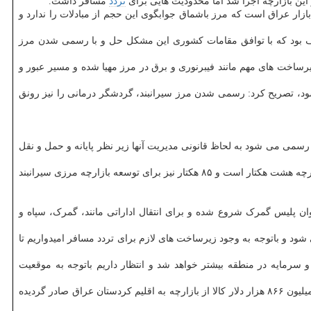
تردد
مسافر داشت.
بازار عراق است که مرز باشماق جوابگوی این حجم از مبادلات را ندارد و
لف بود که با توافق مقامات کشوری این مشکل حل و با رسمی شدن مرز
زیرساخت های مهم مانند فیبرنوری و برق در مرز مهیا شده و مسیر عبور و
ود، تصریح کرد: رسمی شدن مرز سیرانبند، گردشگر درمانی را نیز رونق
ها رسمی می شود به لحاظ قانونی مدیریت آنها زیر نظر پایانه و حمل و نقل
اسماعیل رستم پور با اشاره به اینکه برای توسعه بازارچه ۱۰ میلیارد ریال اعتبار اختصاص یافته و پیمانکار هم مشخص شده است، گفت: الان محوطه بازارچه هشت هکتار است و ۸۵ هکتار نیز برای توسعه بازارچه مرزی سیرانبند
عنوان پلیس گمرک شروع شده و برای انتقال اداراتی مانند، گمرک، سپاه و
د و باتوجه به وجود زیرساخت های لازم برای تردد مسافر امیدواریم تا
 سرمایه در منطقه بیشتر خواهد شد و انتظار داریم باتوجه به موقعیت
فرماندار بانه به افزایش ۳۹ درصدی صادرات از بازارچه مرزی سیرانبند بانه امسال اشاره نمود و افزود: امسال هفت هزار و ۸۹۰ تن کالا با ارزش ۴۶۲ میلیون ۸۶۶ هزار دلار کالا از بازارچه به اقلیم کردستان عراق صادر گردیده