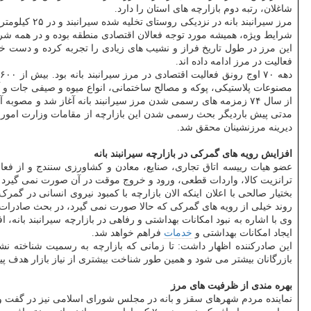
شاغلان، رتبه دوم بازارچه های استان را دارد.
مرز سیرانبند بانه در نزدیکی روستای تخلیه شده سیرانبند و در ۲۵ کیلومتری غرب بانه واقع شده است و به لحاظ کارهای تجاری تاریخچه ای بیش از ۸۰ سال به ویژه در بخش
شرایط ویژه، همیشه مورد توجه فعالان اقتصادی منطقه بوده و در همه شرا
این مرز در طول تاریخ فراز و نشیب های زیادی را تجربه کرده و دست 
فعالیت در مرز ادامه داده اند.
مصنوعات پلاستیکی، پوکه و مصالح ساختمانی، انواع میوه و صیفی جات و آ
مدتی پیش باردیگر بحث رسمی شدن این بازارچه از مقامات وزارت امور خا
دیرینه مرزنشینان محقق شد.
افزایش رویه های گمرکی در بازارچه سیرانبند بانه
عضو هیات رییسه اتاق تجاری، صنایع، معادن و کشاورزی سنندج و از فعالان
ترانزیت کالا، واردات قطعی، ورود و خروج موقت در آن صورت نمی گیرد که
بختیار صالحی با اعلان اینکه الان بازارچه با کمبود نیروی انسانی در گ
روند خیلی از رویه های گمرکی که حالا صورت نمی گیرد، در بحث صادرات ا
وی با اشاره به نبود امکانات بهداشتی و رفاهی در بازارچه سیرانبند بانه
ایجاد امکانات بهداشتی و
خدمات
فراهم خواهد شد.
این صادرکننده اظهار داشت: تا زمانی که بازارچه به رسمیت شناخته نشود
بازرگانان بیشتر می شود و همین طور شناخت بیشتری از نیاز بازار هدف پی
بهره مندی از ظرفیت های مرز
نماینده مردم شهرهای سقز و بانه در مجلس شورای اسلامی نیز در گفت و گو