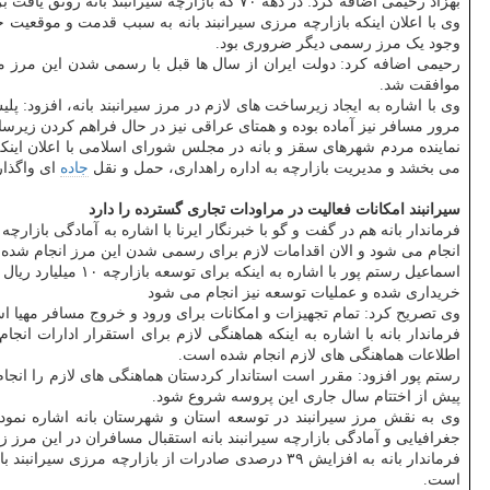
بهزاد رحیمی اضافه کرد: در دهه ۷۰ که بازارچه سیرانبند بانه رونق یافت برای صادرات و واردات کالا از آن استفاده می شد و رویه های محدود گمرکی در این بازارچه اجرا شد اما محدودیت هایی برای
وی با اعلان اینکه بازارچه مرزی سیرانبند بانه به سبب قدمت و موقعیت ج
وجود یک مرز رسمی دیگر ضروری بود.
رحیمی اضافه کرد: دولت ایران از سال ها قبل با رسمی شدن این مرز 
موافقت شد.
وی با اشاره به ایجاد زیرساخت های لازم در مرز سیرانبند بانه، افزود: 
مرور مسافر نیز آماده بوده و همتای عراقی نیز در حال فراهم کردن زیر
نماینده مردم شهرهای سقز و بانه در مجلس شورای اسلامی با اعلان این
می بخشد و مدیریت بازارچه به اداره راهداری، حمل و نقل
جاده
ای واگذار 
سیرانبند امکانات فعالیت در مراودات تجاری گسترده را دارد
فرماندار بانه هم در گفت و گو با خبرنگار ایرنا با اشاره به آمادگی بازا
انجام می شود و الان اقدامات لازم برای رسمی شدن این مرز انجام شده
خریداری شده و عملیات توسعه نیز انجام می شود
وی تصریح کرد: تمام تجهیزات و امکانات برای ورود و خروج مسافر مهیا است
فرماندار بانه با اشاره به اینکه هماهنگی لازم برای استقرار ادارات ان
اطلاعات هماهنگی های لازم انجام شده است.
رستم پور افزود: مقرر است استاندار کردستان هماهنگی های لازم را انج
پیش از اختتام سال جاری این پروسه شروع شود.
وی به نقش مرز سیرانبند در توسعه استان و شهرستان بانه اشاره نمود 
جغرافیایی و آمادگی بازارچه سیرانبند بانه استقبال مسافران در این مرز زی
است.