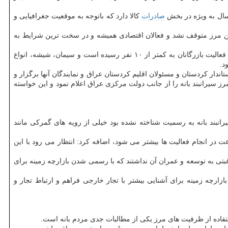
صادرات
کالا دارد که باتوجه به موقعیت جغرافیایی و
ین مرز متوقف نشد و فعالان اقتصادی همیشه و در سخت ترین شرایط به
دهه ۷۰ اوج رونق فعالیت اقتصادی در مرز سیرانبند بانه بود. بیش از ۶۰۰ فعال اقتصادی و پیله ور در این مرز فعالیت تجاری و اقتصادی داشتند اما حالا فعالیت بازرگانان به کمتر از ۱۰ نفر رسیده است و سیمان، شیشه، انواع
د.
 بانه آغاز شد و مصوبه آن در دولت نهم به تصویب رسید و به دنبال آن نشست های ۲ طرفه در سطح استاندار کردستان و مسئولان اقلیم کردستان عراق و نمایندگان آنها برگزار و
سیرانبند بانه را از جانب دولت مرکزی عراق اعلام نمود و این خواسته
یرانبند بانه به رسمیت شناخته نشده بود خیلی از رویه های گمرکی مانند
ت در انجام فعالیت ها بیشتر می شود، اضافه کرد: انتظار می رود با این
رغبتی به توسعه و عمران آن نداشتند که با رسمی شدن بازارچه زمینه برای
زارچه زمینه برای آشنایی بیشتر با تجار خارجی فراهم و ارتباط تجار و
استفاده از ظرفیت های مرز یکی از مطالبات جدی مردم بانه است.