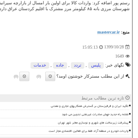
رستم پور اضافه کرد: واردات کالا برای اولین بار امسال از بازارچه سیرانبند بانه شروع شده که تا حالا ۵۱۳ هزار ۲۲۹ دلار کالا از این مرز وارد
شهرستان مرزی بانه ۸۵ کیلومتر مرز مشترک با اقلیم کردستان عراق دارد. این شهرستان با ۱۵۸ هزار نفر جمعیت در ۲۷۰ کیلومتری شمال غرب سنندج مرکز استان واقع شده است.
منبع:
mastercar.ir
1399/10/28
15:05:13
1649
تگهای خبر:
پلیس
,
تردد
,
جاده
,
خدمات
از این مطلب مسترکار خوشتون اومد؟
(0)
(0)
تازه ترین مطالب مرتبط
تأکید ایران و قرقیزستان بر گسترش همکاریهای تجاری و معدنی
نقشه راه جدید جهش صادرات غیرنفتی تدوین می شود
پیشرفت زیرساخت های شهری و نوسازی معابر شهر تهران
واردات خودرو در منطقه آزاد فقط برای فعالین اقتصادی مجاز است