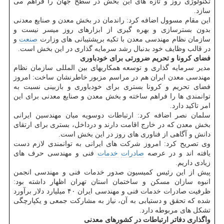
تکنولوژی روز و تازه های این بخش در سطح جهان را فراهم می
سازد.
این مقام مسوول اضافه کرد: راندمان در بخش معدن و صنایع معدنی
بدون بسترسازی و بهره گیری از ابزارهای روز میسر نیست و
سازمان نظام مهندسی معدن با تکیه برپشتیبانی های وزارت
صنعت
و
در قالب وظایف خود بدنبال رشد سرمایه گذاری در این بخش است.
فضای کرونا و تحریم ضرورتی برای خودباوری
مدیر سرمایه گذاری و توسعه همکاریهای بین المللی سازمان نظام
مهندسی معدن ایران هم در مراسم مزبور خاطرنشان ساخت: امروز
فضای تحریم و کرونا بستری برای خودباوری و بازبینی نسبت به
توانمندی ها را فراهم ساخته و بخش معدن و صنایع معدنی برای این
امر تاکید دارد.
سلمان نصر اضافه کرد: ارتباطات دوسویه میان مهندسین ایرانی
بخش معدن که در خارج اقامت دارند و درداخل، بستری برای ارتقای
دانش و آگاهی از فناوری های روز در این بخش است.
وی تصریح کرد: امروز شرکت های ایرانی به توانمندی لازم دست
یافته اند و در عرصه
صادرات
خدمات
فنی و مهندسی حرف های
زیادی داریم.
پیش از این رئیس کمیسیون صدور خدمات فنی و مهندسی انجمن
انبوه سازان مسکن و ساختمان استان تهران اظهار داشته بود:
ظرفیت صادرات خدمات فنی و مهندسی ایران ۴۰ میلیارد دلار برآورد
شده که تحقق و دستیابی به آن، نیاز به مشارکت جمعی و یکپارچگی
تشکل های مربوطه دارد.
واگذاری دفاتر ارتباطات در کشورهای معدنی