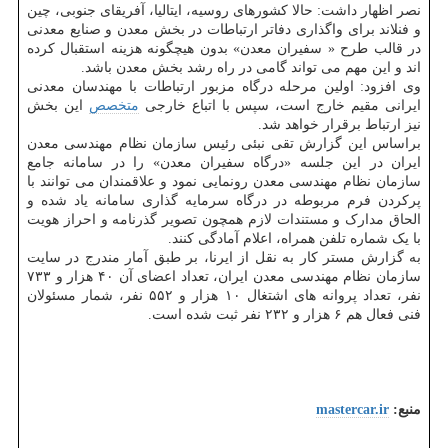
نصر اظهار داشت: حالا کشورهای روسیه، ایتالیا، آفریقای جنوبی، چین
و فنلاند برای واگذاری دفاتر ارتباطات در بخش معدن و صنایع معدنی
در قالب طرح « سفیران معدن» بدون هیچگونه هزینه استقبال کرده
اند و این مهم می تواند گامی در راه رشد بخش معدن باشد.
وی افزود: اولین مرحله درگاه مزبور ارتباطات با مهندسان معدنی
ایرانی مقیم خارج است، سپس با اتباع خارجی
متخصص
این بخش
نیز ارتباط برقرار خواهد شد.
براساس این گزارش تقی نبئی رئیس سازمان نظام مهندسی معدن
ایران در این جلسه «درگاه سفیران معدن» را در سامانه جامع
سازمان نظام مهندسی معدن رونمایی نمود و علاقمندان می توانند با
پرکردن فرم مربوطه در درگاه سرمایه گذاری سامانه یاد شده و
الحاق مدارک و مستندات لازم همچون تصویر گذرنامه و احراز هویت
با یک شماره تلفن همراه، اعلام آمادگی کنند.
به گزارش مستر کار به نقل از ایرنا، بر طبق آمار مندرج در سایت
سازمان نظام مهندسی معدن ایران، تعداد اعضای آن ۴۰ هزار و ۷۳۳
نفر، تعداد پروانه های اشتغال ۱۰ هزار و ۵۵۲ نفر، شمار مسئولان
فنی فعال هم ۶ هزار و ۲۳۲ نفر ثبت شده است.
منبع:
mastercar.ir