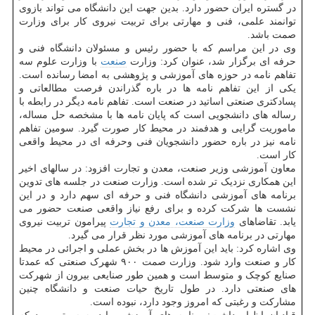
در گستره ایران حضور دارد. بدین جهت این دانشگاه می تواند بازوی
توانمند علمی، فنی و مهارتی برای تربیت نیروی کار برای وزارت
صمت باشد.
وی در این مراسم که با حضور رئیس و مسئولان دانشگاه فنی و
حرفه ای برگزار شد، عنوان کرد: وزارت
صنعت
با وزارت علوم سه
تفاهم نامه در حوزه های آموزشی و پژوهشی به امضا رسانده است.
یکی از این تفاهم نامه ها در باره گذراندن فرصت مطالعاتی و
پسادکتری صنعتی اساتید در صنعت است. تفاهم نامه دیگر در رابطه با
رساله های دانشجویی است که پایان نامه ها با مشخصه حل مساله،
ماموریت گرایی و هدفمند در محیط کار صورت گیرد. سومین تفاهم
نامه نیز در باره حضور دانشجویان فنی وحرفه ای در محیط واقعی
کار است.
معاون آموزشی وزیر صنعت، معدن و تجارت افزود: در سالهای اخیر
این همکاری نزدیک تر شده است. وزارت صنعت در جلسه های تدوین
برنامه های آموزشی دانشگاه فنی و حرفه ای سهم دارد و در این
نشست ها شرکت کرده و برای رفع نیاز واقعی صنعت حضور می
یابد. تقاضاهای
وزارت صنعت، معدن و تجارت
پیرامون تربیت نیروی
مهارتی در برنامه های آموزشی مورد نظر قرار می گیرد.
وی اشاره کرد: باید این آموزش ها در بخش عملی و اجرائی در محیط
کار و صنعت وارد شود. وزارت صمت ۹۰۰ شهرک صنعتی که عمدتا
صنایع کوچک و متوسط است و همین طور صنایعی بیرون از شهرکت
های صنعتی دارد. در طول تاریخ حیات صنعت و دانشگاه چنین
مشارکت و رغبتی که امروز وجود دارد، نبوده است.