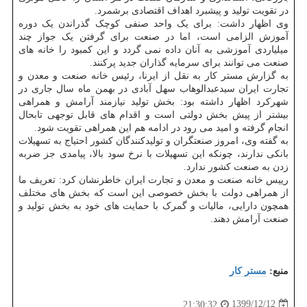
در تقویت تولید و پیشبرد اهداف اقتصادی برشمرد.
وی اظهار داشت: برای یک واحد صنفی کوچک گذراندن یک دوره
آموزش الزامی است، اما در صنعت برای گرفتن یک جواز چند
میلیاردی آموزشی به آنان داده نمی گردد و این کمبود را خانه های
صنعت می توانند برای سرمایه گذاران جدید پرکنند.
به گزارش مستر کار به نقل از ایرنا، رئیس خانه صنعت و معدن و
تجارت ایران سیدعبدالوهاب سهل آبادی در بهمن ماه سال جاری در
شهرکرد اظهار داشته بود: بخش تولید نیازمند آرامش و همراهی
بیشتر از پیش بخش دولتی است و اقدام های قابل توجهی تابحال
انجام گرفته و امید می رود در ادامه هم این همراهی تقویت شود.
به گفته وی، امروز صنعتگران و تولیدکنندگان کشور احتیاج به تسهیلات
بانکی ندارند، چونکه این تسهیلات با نرخ سود بالا، پیامدی جز ضربه
زدن به صنعت کشور ندارد.
رییس خانه صنعت و معدن و تجارت ایران خاطرنشان کرد: تعریف ما
از همراهی دولت با بخش خصوصی این است که بخش های مختلف
همچون دارایی، مالیات و گمرک با حمایت های خود به بخش تولید و
صنعت آرامش دهند.
منبع:
مستر كار
1399/12/12
21:30:32