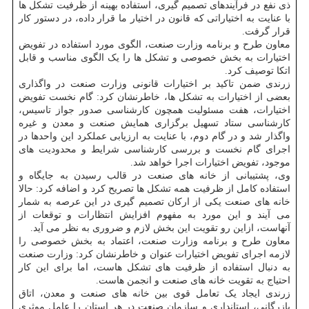
ذی نفع در فرآیندهای تصمیم گیری، استفاده بهینه از ظرفیت تشکل ها
با عنایت به اختیاراتی که قانون در اختیار ما قرار داده، در دستور کار
قرار گرفت.
معاون طرح و برنامه وزارت صنعت، الگوی مورد استفاده در تفویض
اختیارات به بخش خصوصی و تشکل ها را یک الگوی مناسب و قابل
اتکا توصیف کرد.
زرندی ضمن تاکید بر اختیارات قانونی وزارت صنعت در واگذاری
بعضی از اختیارات به تشکل ها، خاطرنشان کرد: گام نخست تفویض
اختیارات، هفت مسئولیت همچون کارشناسی صدور جواز تاسیس،
کارشناسی ستاد تسهیل برگزاری همایش صنعت و معدن و غیره
واگذار شد و در گام دوم، با عنایت به ارزیابی عملکرد این واحدها در
اجرای گام نخست و بررسی کارشناسی شرایط و محدودیت های
موجود، تفویض اختیارات اجرا خواهد شد.
وی، پشتیبانی از خانه های صنعت در قالب رسیدن به جایگاه و
استفاده کامل از ظرفیت همه تشکل ها تصریح کرد و اضافه کرد: حالا
خانه های صنعت یکی از ارکان تصمیم گیری در این عرصه به شمار
می آیند و این مورد به مفهوم افزایش انتظارات و توقعات از
آنهاست، ازاین رو تقویت این بخش لازم و ضروری به نظر می آید.
معاون طرح و برنامه وزارت صنعت، اعتماد به بخش خصوصی را
لازمه اجرای تفویض اختیارات عنوان و خاطرنشان کرد: وزارت صنعت
به دنبال استفاده از ظرفیت های تشکل هاست، اما برای این کار
احتیاج به تقویت خانه های صنعت و انجمن هاست.
زرندی ایجاد یک تعامل قوی بین خانه های صنعت و معدن، اتاق
بازرگانی، استانداری و سازمان صنعت در هر استان را عامل موثری