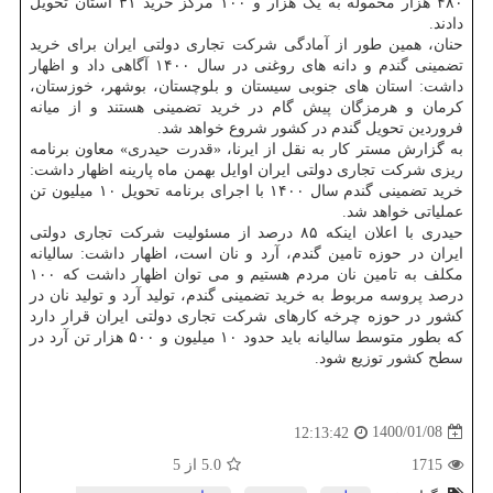
۴۸۰ هزار محموله به یک هزار و ۱۰۰ مرکز خرید ۳۱ استان تحویل
دادند.
حنان، همین طور از آمادگی شرکت تجاری دولتی ایران برای خرید
تضمینی گندم و دانه های روغنی در سال ۱۴۰۰ آگاهی داد و اظهار
داشت: استان های جنوبی سیستان و بلوچستان، بوشهر، خوزستان،
کرمان و هرمزگان پیش گام در خرید تضمینی هستند و از میانه
فروردین تحویل گندم در کشور شروع خواهد شد.
به گزارش مستر کار به نقل از ایرنا، «قدرت حیدری» معاون برنامه
ریزی شرکت تجاری دولتی ایران اوایل بهمن ماه پارینه اظهار داشت:
خرید تضمینی گندم سال ۱۴۰۰ با اجرای برنامه تحویل ۱۰ میلیون تن
عملیاتی خواهد شد.
حیدری با اعلان اینکه ۸۵ درصد از مسئولیت شرکت تجاری دولتی
ایران در حوزه تامین گندم، آرد و نان است، اظهار داشت: سالیانه
مکلف به تامین نان مردم هستیم و می توان اظهار داشت که ۱۰۰
درصد پروسه مربوط به خرید تضمینی گندم، تولید آرد و تولید نان در
کشور در حوزه چرخه کارهای شرکت تجاری دولتی ایران قرار دارد
که بطور متوسط سالیانه باید حدود ۱۰ میلیون و ۵۰۰ هزار تن آرد در
سطح کشور توزیع شود.
1400/01/08
12:13:42
1715
5.0
از 5