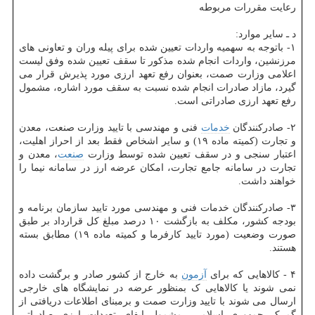
رعایت مقررات مربوطه
د ـ سایر موارد:
۱- باتوجه به سهمیه واردات تعیین شده برای پیله وران و تعاونی های
مرزنشین، واردات انجام شده مذکور تا سقف تعیین شده وفق لیست
اعلامی وزارت صمت، بعنوان رفع تعهد ارزی مورد پذیرش قرار می
گیرد، مازاد صادرات انجام شده نسبت به سقف مورد اشاره، مشمول
رفع تعهد ارزی صادراتی است.
۲- صادرکنندگان
خدمات
فنی و مهندسی با تایید وزارت صنعت، معدن
و تجارت (کمیته ماده ۱۹) و سایر اشخاص فقط بعد از احراز اهلیت،
اعتبار سنجی و در سقف تعیین شده توسط وزارت
صنعت
، معدن و
تجارت در سامانه جامع تجارت، امکان عرضه ارز در سامانه نیما را
خواهند داشت.
۳- صادرکنندگان خدمات فنی و مهندسی مورد تایید سازمان برنامه و
بودجه کشور، مکلف به بازگشت ۱۰ درصد مبلغ کل قرارداد بر طبق
صورت وضعیت (مورد تایید کارفرما و کمیته ماده ۱۹) مطابق بسته
هستند.
۴ - کالاهایی که برای
آزمون
به خارج از کشور صادر و برگشت داده
نمی شوند یا کالاهایی ک بمنظور عرضه در نمایشگاه های خارجی
ارسال می شوند با تایید وزارت صمت و برمبنای اطلاعات دریافتی از
گمرک جمهوری اسلامی، مشمول ایفای تعهدات ارزی صادراتی