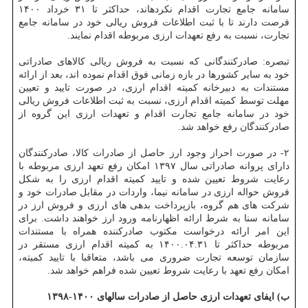
سامانه جامع تجارت اقدام نکرده‎اند، حداکثر تا ۳۱ خرداد ۱۴۰۰
فرصت دارند تا با ثبت اطلاعات فروش ریالی خود در سامانه جامع
تجارت، نسبت به رفع تعهدات ارزی مربوطه اقدام نمایند.
تبصره: صادرکنندگانی که نسبت به فروش ریالی کالاهای صادراتی
خود به سایر کشورها در بازه زمانی فوق اقدام نموده اند، بعد از ارائه
مستندات به دبیرخانه کمیته اقدام ارزی، در صورت تایید و تعیین
مهلت توسط کمیته اقدام ارزی، نسبت به ثبت اطلاعات فروش ریالی
خود در سامانه جامع تجارت اقدام و تعهدات ارزی این گروه از
صادرکنندگان رفع خواهد شد.
۲‏- در صورت احراز وجود ارز حاصل از صادرات کالا، صادرکنندگان
دارای پروانه صادراتی سال ۱۳۹۷ امکان رفع تعهد ارزی مربوطه با
رعایت شروط تعیین شده و تایید کمیته اقدام ارزی را به شکل
فروش حواله ارزی در سامانه نیما، واردات در مقابل صادرات خود و
شرکت های هم گروه، بازپرداخت بدهی های ارزی و فروش ارز در
سامانه سنا به شرط ارائه اظهارنامه ورود ارز خواهند داشت. برای
این امر ارائه درخواست مکتوب صادرکننده همراه با مستندات
مربوطه حداکثر تا ۱۴۰۰.۰۴.۳۱ به کمیته اقدام ارزی مستقر در
سازمان توسعه تجارت ضروری می باشد، متعاقبا با تایید کمیته،
امکان رفع تعهد با رعایت شروط تعیین شده فراهم خواهد شد.
ب) ایفای تعهدات ارزی حاصل از صادرات سالهای ۱۴۰۰-۱۳۹۸