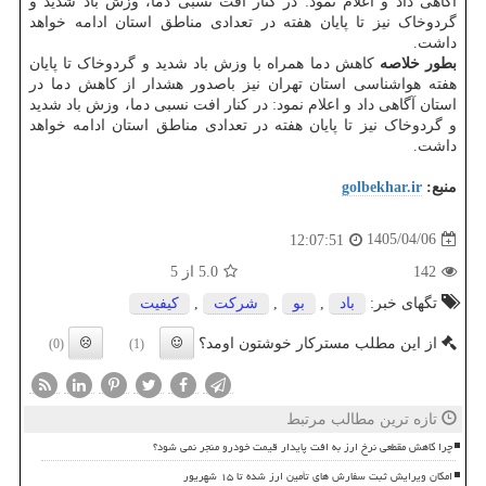
آگاهی داد و اعلام نمود: در کنار افت نسبی دما، وزش باد شدید و
گردوخاک نیز تا پایان هفته در تعدادی مناطق استان ادامه خواهد
داشت.
بطور خلاصه
کاهش دما همراه با وزش باد شدید و گردوخاک تا پایان
هفته هواشناسی استان تهران نیز باصدور هشدار از کاهش دما در
استان آگاهی داد و اعلام نمود: در کنار افت نسبی دما، وزش باد شدید
و گردوخاک نیز تا پایان هفته در تعدادی مناطق استان ادامه خواهد
داشت.
منبع:
golbekhar.ir
1405/04/06
12:07:51
142
5.0
از 5
تگهای خبر:
باد
,
بو
,
شركت
,
كیفیت
از این مطلب مسترکار خوشتون اومد؟
(0)
(1)
تازه ترین مطالب مرتبط
چرا کاهش مقطعی نرخ ارز به افت پایدار قیمت خودرو منجر نمی شود؟
امکان ویرایش ثبت سفارش های تأمین ارز شده تا ۱۵ شهریور