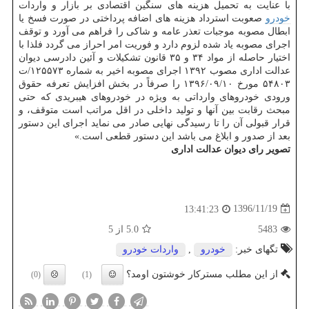
با عنایت به تحمیل هزینه های سنگین اقتصادی بر بازار و واردات
خودرو
صعوبت استرداد هزینه های اضافه پرداختی در صورت فسخ یا
ابطال مصوبه موجبات تعذر عامه و شاكی را فراهم می آورد و توقف
اجرای مصوبه یاد شده لزوم دارد و فوریت امر احراز می گردد فلذا با
اختیار حاصله از مواد ۳۴ و ۳۵ قانون تشكیلات و آئین دادرسی دیوان
عدالت اداری مصوب ۱۳۹۲ اجرای مصوبه اخیر به شماره ۱۲۵۵۷۳/ت
۵۴۸۰۳ مورخ ۱۳۹۶/۰۹/۱۰ را صرفاً در بخش افزایش تعرفه حقوق
ورودی خودروهای وارداتی به ویژه در خودروهای هیبریدی كه حتی
مبحث رقابت بین آنها و تولید داخلی در اقل مراتب است متوقف، و
قرار قبولی آن را تا رسیدگی نهایی صادر می نماید اجرای این دستور
بعد از صدور و ابلاغ می باشد این دستور قطعی است.»
تصویر رای دیوان عدالت اداری
1396/11/19
13:41:23
5483
5.0
از 5
تگهای خبر:
خودرو
,
واردات خودرو
از این مطلب مسترکار خوشتون اومد؟
(0)
(1)