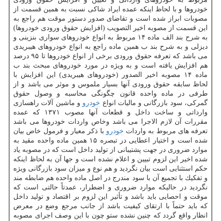
خودروها و با لحاظ اینكه عمده ایراد شاكی نسبت به همین قسمت از
مصوبات ابراز شده است و تقاضای صدور دستور موقت هم راجع به
این قسمت از مصوبه اخیر التصویب (افزایش حقوق ورودی خودروها)
به شرح بند الف ماده ۱۴ مربوط به انواع خودروهای سواری بنزینی و
دیزلی و به شرح بند ب همین ماده راجع به انواع خودروهای هیبریدی
می باشد كه تعرفه حقوق ورودی برخی از انواع خودروها تا ۹۵ درصد
هم افزایش یافته است و به ویژه در مورد خودروهای مبحث بند ب
ماده ۱۴ مصوبه اخیر الصدور (خودروهای هیبریدی) این افزایش با
لحاظ سابقه حقوق ورودی آنها بسیار ملموس و موثر می باشد و از
طرفی در ماده واحده قانون چگونگی محاسبه و وصول حقوق
گمركی، سود بازرگانی و مالیات انواع
خودرو
و ماشین آلات راهسازی
وارداتی و ساخت داخل و قطعات آنها مصوب ۱۳۷۱ كه عمده
مقررات آن لازم الاجرا می باشد وخاص واردات خودروها می باشد
تعرفه های مربوط به واردات
خودرو
با ذكر معیار و فرمول خاص بیان
شده است و اختیار اعطایی در تبصره ۱۵ همین ماده واحده مقید به
موارد ضروری در جهت پشتیبانی از تولید داخل است كه در مصوبه یاد
شده اخیر این لزوم تبیین و اعلام نشده است و جها آن به لحاظ اینكه
حكم استثنایی است بیان نگردید و هم نوع و میزان سود بازرگانی ویژه
و تفكیك با تجمیع آن با سود مندرج در اصل ماده واحده هم ضابطه مند
نگردید در حالیكه موارد ضروری و اضطرار، عمدتاً حالتی است كه
موقت و احصایی باید باشد و تأثیر این لزوم بر اقتصاد و تولید داخل
كه باید حتماً با ارتقای كیفیت باشد از جانب مرجع وضع در معرض
انظار واقع گردد كه چنین نشده ستو چون با این وصف اجرای مصوبه