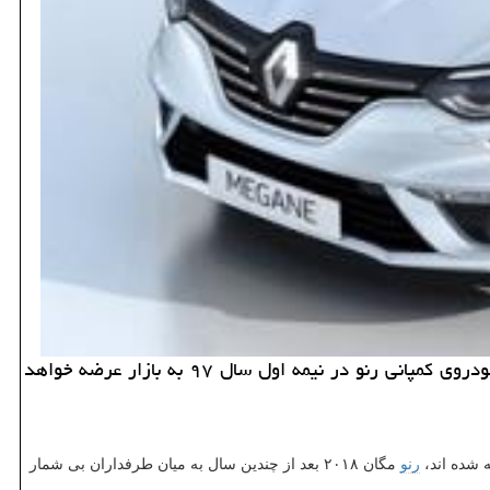
به گزارش مستر كار جمشید حسینی مدیرعامل شركت نگین خودرو اعلام نمود: رنو مگان ۲۰۱۸ محبوب ترین و پرطرفدارترین خودروی كمپانی رنو در نیمه اول سال ۹۷ به بازار عرضه خواهد
رنو
مگان ۲۰۱۸ بعد از چندین سال به میان طرفداران بی شمار