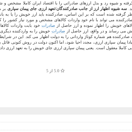
رفته و شیوه رد و بدل ارزهای صادراتی را با اقتصاد ایران كاملا مشخص 
د.
سه شیوه اظهار ارز از جانب صادركنندگان/تعهد ارزی جای پیمان سپاری
بر م
 نظر گرفته شده است كه بر این اساس، صادركننده باید ارز خویش را یا به 
صادركننده می تواند با نام خود واردات كالاهای مشخص و مورد نیاز كشور را
های خویش را اظهار نموده و ارز حاصل از
صادرات
خود بابت واردات كالاهای
وش می رساند و در واقع، ارز حاصل از
صادرات
خویش را به واردكننده دیگری وا
ت صادركننده هم شماره كوتاژ وارداتی را به دولت اظهار می كند. این در شرایطی
بادا پیمان سپاری ارزی، مجدد احیا شود، اما اكنون دولت در روش كنونی قائ
وشی كاملا معقول است. یعنی پیمان سپاری ارزی جای خویش را به تعهد ارزی دا
5.0
از 5