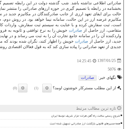
صادراتی اطلاعی نداشته باشد. شب گذشته دولت در این رابطه تصمیم گ
بخشنامه در رابطه با تصمیم گیری در حوزه ارزهای صادراتی را منتشر نمای
حالت برای ایفای تعهد ارزی از جانب صادركنندگان در مكانیزم جدید در
مكانیزم عرضه ارز در این حالت، سامانه نیما خواهد بود. در روش دوم، 
است، ثبت سفارش كرده و با عنایت به سیستم ثبت سفارش، واردات كالا
متقاضی، ارز حاصل از
صادرات
خویش را به نرخ توافقی و ثانویه به فر
واردكننده آن را در سامانه جامع تجارت آن را به ثبت می رساند و در نهای
جدید، ارز حاصل از
صادرات
خویش را اظهار كنند، نگران شده بودند كه م
جدیدی از تعهد صادراتی را پیاده سازی كند كه به قول فعالان اقتصادی ر
1397/01/25
14:25:45
5076
تگهای خبر:
صادرات
از این مطلب مسترکار خوشتون اومد؟
(0)
(1)
تازه ترین مطالب مرتبط
شروع رسمی ساخت راه آهن هرات- مزار شریف توسط ایران
همه مسیرهای قانونی بازگشت ارز صادراتی تسهیل شده است