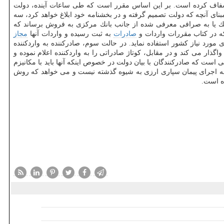
و شفاف كرده است. بر این اساس مقرر است كه طی ساعات آینده، دولت
بنای آنچه كه دولت تصمیم گرفته و در بخشنامه خود ابلاغ خواهد كرد، سه
بانك یا به صرافی معرفی شده از جانب بانك مركزی به فروش برساند كه
 كه در كتاب مقررات واردات و
صادرات
به ثبت رسیده و واردات آنها
مجاز
 مورد نیاز كشور استفاده نماید. در حالت سوم، صادركننده به واردكننده
گذار می كند و در مقابل، كوتاژ صادراتی را به واردكننده اعلام نموده و
 است كه صادركنندگان با بیان دولت در خصوص اینكه آنها باید با مكانیزم
ل به اجرای پیمان سپاری ارزی به شیوه گذشته نیست و می خواهد كه روش
ده است.