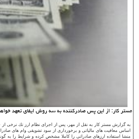
مستر كار: از این پس صادركننده به سه روش ایفای تعهد خواهد 
اساس معافیت های مالیاتی و برخورداری از سود تشویقی وام های صادراتی، 
منشا استفاده ارزهای صادراتی را كاملا مشخص كرده و شرایط را به گون