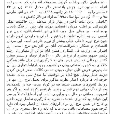
۸۰۰ میلیون دلار پرداخت گردید. مجموعه اقدامات كه به سرعت
انجام شده بود نرخ جهش یافته هر دلار معادل ۱۹۶۵ وُن در ۲۴
دسامبر را به ۱۶۰۰-۱۸۰۰ در ژانویه ۱۹۹۸، به ۱۴۰۰ در انتها مارس
۹۸ و ۱۲۰۰ وُن در انتها سال ۱۹۹۸ به ازاء هر دلار كاهش داد.
۴.اصلی ترین علت تأخیر در مهار بازار متلاطم ارز، حاكمیت تفكر
نئولیبرالی بر اغلب مردان اقتصادی دولت های پس از جنگ تابحال
بوده است. بر مبنای مدل مورد اتكای این اقتصاددانان، تعدیل نرخ
اسمی ارز به اندازه تفاوت نرخ تورم داخلی و خارجی لزوم داردو
چون نرخ تورم داخلی خیلی بیشتر از تورم خارجی است این مردان
اقتصادی و همكاران غیراقتصادی آنان بر افزایش نرخ اسمی ارز
اصرار می ورزند؛ فی المثل در همین ایام دو تن از مشاوران ارشد
رئیس جمهور محترم از نرخ هر دلار ۶۰۰۰ هزار تومان و بیشتر سخن
گفتند. درحالی كه پیش فرض های به كارگیری این مدل مانند همگنی
كالاهای دو كشور، صنعتی بودن دو كشور، وجود ارتباط تجاری بین آن
ها، پذیرش فرض قابل تجارت بودن تمامی كالاها، صفر فرض كردن
هزینه حمل ونقل، هیچ كدام بر موقعیت ما صدق نمی نماید. عقیده
حرفه ای ها درباره اعتبار نظریه مذكور برای تعدیل نرخ ارز، تنها در
روابط كشورهای صنعتی شده، چه در كوتاه مدت، چه در بلندمدت،
بعد از جنگ جهانی دوم تابحال چندین بار تغییر كرده است و اگر هم
امروزه، اجماعی در حال سر برآوردن باشد، این اجماع احتمالاً بر سر
این خواهد بود كه برای بلندمدت نظریه به كارگیری تفاضل تورم داخل
و خارج در تعیین نرخ ارز برای ارزهای عمده از اعتبار بهره ای دارد
گرچه هنوز معماهایی باقی می ماند كه باید راه حل منجزی برای آن
ها پیدا شود.مطالعات بسیاری كه مرتباً تعدادشان افزایش می یابد بر