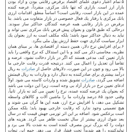
۵.تمام اعتبار دعوی علمای اقتصاد برفرض رقابتی بودن و آزاد بودن
بازار ارز است. بازاری كه تنها بانك مركزی، منفرداً، عرضه كننده
عمده در این بازار است، رقابتی است؟ اساساً منطق اقدامات ارزی
بانك مركزی با رفتار یك فعال خصوصی در بازار متفاوت می باشد. بنا
برفرض در بازار رقابتی همه عرضه كنندگان حداكثر ساز سودند.
درحالی كه طبق قانون و بعنوان پیش فرض بانك مركزی نمی تواند و
نباید به دنبال حداكثر سود باشد؛ بلكه مكلف است به ارز بعنوان یك
ابزار سیاست گذاری جهت حفظ ارزش پول ملی بنگرد.
۶.برای افزایش نرخ دلار، همین دسته از اقتصادی ها، بر مبنای همان
نظریه، محاسنی ذكر می كنند و با این استدلال كه نرخ واقعی را باید
بازار تعیین كند، مدعی هستند كه اگر در بازار دخالت نشود، عرضه و
تقاضا آن تعدیل را اعمال می كنند. درنتیجه قدرت رقابت خارجی ما
بالا می رود و چون در این صورت، دلارهای حاصل از
صادرات
به ریال
درآمد بیشتری برای صادركننده به دنبال دارد و واردات به ریال قیمتش
اضافه می گردد،
صادرات
تشویق شده و واردات كاسته می شود. اولاً
ادعای تعیین نرخ در بازار آزاد بی وجه است، زیرا این دولت می باشد
كه بعنوان یك عرضه كننده عمده، نرخ را تعیین می كند نه بازار. ثانیاً،
وقتی حدود ۸۵ درصد واردات ما را ماشین آلات و كالاهای واسطه
تشكیل می دهد، با افزایش نرخ ارز، همه این ها گران می شوند و
هیچ تضمینی وجود ندارد كه رقابت خارجی بهبود یابد؛ بلكه ممكن
است برعكس شود. اضافه بر این اثر تورمی جهش قیمت كه در سال
بعد شوك ارزی بیشتر از سال نخست ظاهر می گردد. هزینه های
دولت را كه بزرگ ترین مصرف كننده است به شدت بالا می برد و
تولیدكننده را هم شدیداً تحت فشار قرار می دهد. جمع این تبعات