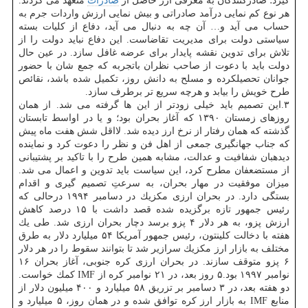
گیرد؛ صادركنندگان به معرفی ارز حاصل از
صادرات
متعهد می گردند.
هر نوع كم نمایی درآمد صادراتی و بیش نمایی ارزش واردات جرم به
حساب می آید و… آن چه به دنبال می آید، دفاع از كلیات بسته
سیاستی دولت برای مدیریت تقاضاست. این دفاع نباید دولت را از
تلاش برای تدوین نقشه پایدار برای عرضه غافل سازد. در عین حال
دولت باید با دعوت از صاحب نظران باتجربه كه جمع شان با حضور
جوانان تحصیلكرده و مسلح به دانش روز، تكمیل شده باشد، نقائص
طرح خویش را بیابد و هرچه سریع تر برطرف سازد.
۳.این تصمیم باید خیلی زودتر از این ها گرفته می شد. از همان
روزهای زمستان ۱۳۹۰ كه آغاز بحران بود؛ و یا در اواسط تابستان
گذشته كه همان رفتار از نرخ ارز دیده شد. لااقل شش هفت ماه پیش
كه جناب جهانگیری جمعی از اهل فن و نظر را دعوت كرد و نماینده
دیده­بان شفافیت و عدالت، مشابه همین طرح را با تاكید بر پشتیبانی
از مستضعفان مطرح كرد، این سیاست باید تدوین و اعمال می شد.
میزان موفقیت در مهار بحران، به سرعتِ تصمیم گیری و اقدام
بستگی دارد. در بحران ارزی مكزیك در دسامبر ۱۹۹۴ درحالی كه
رئیس جمهور تازه برگزیده شده قصد داشت با ۱۵ درصد كاهش
ارزش پزو، به هر دلار ۴ پزو برسد دچار بحران ارزی شد. طی یك
هفته با دخالت كلینتون، رئیس جمهور آمریكا ۵۴ میلیارد دلار به طرق
مختلف به بازار ارز مكزیك سرازیر شد تا بتوانند سقوط را در هر دلار
۶ پزو متوقف سازند. در بحران ارزی كره جنوبی، آغاز بحران ۱۶
نوامبر ۱۹۹۷ بود.۵ روز بعد، در ۲۱ نوامبر كره از IMF كمك خواست.
دو هفته بعد، در ۳ دسامبر بر تزریق ۵۸ میلیارد و ۴۰۰ میلیون دلار از
منابع IMF به بازار ارز كره توافق شده و در همان روز، ۵ میلیارد و