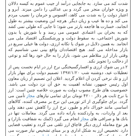
شدت كند می سازد. به جابجایی درآمد از جیب عموم به كیسه دلالان
و ویژه خواران منجر می گردد و بی عدالتی را دامن میزند. آبرو و
اعتبار دولت را به شدت می كاهد، افسوس و حرمان را نصیب مردم
می كند و ده ها عیب و زیان دیگر. هرچه این وضعیت بیشتر به طول
انجامد، خسارت ها فاجعه بارتر می شود؛ تا جایی كه طولی نمی كشد
كه به بحران بی اعتمادی عمومی می رسد و با شورش یا بدون
شورش اجتماعی، به سقوط دولت و ورشكستگی اقتصاد ملی می
انجامد. به همین دلایل در شوك یا تكانه ارزی، دولت ها خیلی سریع در
بازار مداخله می كنند. هیچ اقتصاددان واقع بینی نمی شناسیم كه
وقتی بازار ارز متلاطم می شود، بازار را به حال خود رها كند و نوعی
از دخالت را تجویز نكند.
۲.در پی شوك ارزی و افسارگسیختگی نرخ ارز در ایام نخست پس از
تعطیلات عید، دوشنبه شب ۱۳۹۷/۱/۲۰ تصمیم دولت برای مهار بازار
ارز و تك نرخی كردن آن اعلام گردید. اعلان این تصمیم از زبان معاون
اول رئیس جمهور، نشانه اهمیت به حق آن نزد دولت می باشد.
خصوصیت های طرح مصوب دولت به صورت خلاصه چنین است: ارز
با نرخ ثابت هر دلار ۴۲۰۰ تومان برای تمامی نیازهای
مجاز
تأمین می
گردد. برای جلوگیری از اثر تورمی این نرخ بر مصرف كننده، كالاهای
اساسی مانند خوراك دام و طیور، نرخ ارز را كاهش نمی دهند ولی
بعد از واردات، به واردكننده یارانه داده می گردد. معاملات تنها در
بانك ها و صرافی های
مجاز
انجام می گیرد (كمك به شفافیت بازار) و
هر نوع معامله ارزی دیگر قاچاق ارز تلقی می گردد و تعقیب قضایی
دارد. تخصیص ارز به شكل اداری و بر مبنای تشخیص نیاز صورت می