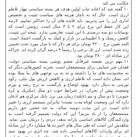
حكایت می كند.
۱۰.گفته شد كه اعاده ثبات اولین هدف هر بسته سیاستی مهار تلاطم
ارزی است. حال كه به ناچار هزینه های سیاست تثبیت و تخصیص
اداری ارز را می پذیریم، باید فایده های آن را حداكثر نماییم. لازمه
این كار حفظ این نرخ برای ۲ تا ۳ سال است. روشن است كه
نوسانات دو سه درصدی با این تثبیت تعارضی ندارد. نتیجه این تثبیت،
كاهش ریسك و نا اطمینانی در بازار و كمك به بازگشت اعتماد است.
البته تعیین نرخ ۴۲۰۰ تومان برای هر دلار كه با مدل مورد بحث تخمین
زده شده است، ارز تك نرخی را رسماً ۹ درصد گران كرده اید. چراكه
ارز مبادله ای ۳۸۰۰ تومان بود.
۱۱.مهم ترین نقیصه غیرقابل چشم پوشی بسته سیاستی دولت،
فقدان چتر حمایتی برای مستضعفان است. تجربه كشورهایی دیگر كه
نه محدودیت های ما را داشتند و نه به بی توجهی های ما مبتلا بوده
اند، نشان داده است كه تلاطم ارزی و كاهش ارزش پول ملی، ركود
تورمی به دنبال دارد. بهبود اوضاع و بازگشت به نرخ رشد و تورم
وضعیت پیش از بحران، در شرایط خوب دو سال (مكزیك و كره
جنوبی) تا دو سال و نیم (تایلند) زمان می برد. بانك مركزی هم اذعان
دارد كه این وضعیت كوتاه مدت نیست؛ بنابراین سیستم ارزی را تغییر
داده است. در این مدت دوسه ساله، به چه حجتی حق داریم
مستضعفان را از یاد ببریم؟ این كه دولت تصمیم گرفته است به
واردكنندگان كالاهای اساسی یارانه بدهد، دردی را درمان نمی نماید.
شاهدش این است كه طی سال های اخیر ده ها میلیارد دلار ارز مبادله
ای برای واردات كالاهای اساسی داده شد، چه اثری در بهبود سبد
مصرفی تهیدستان داشته است؟ حكومت موظف است چتر حمایت