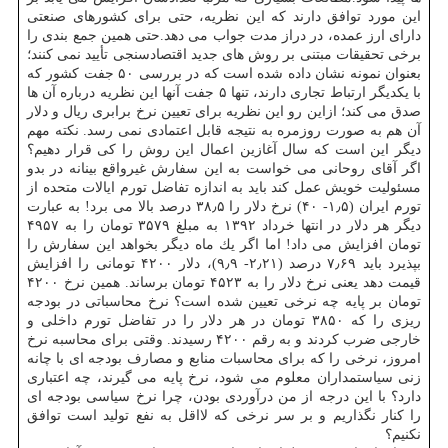
این مورد توافق دارند كه این نظریه، حتی برای كشورهای صنعتی
دارای ارز عمده، در دراز مدت جواب می دهد.حتی همین جمع بندی را
برخی تحقیقات مبتنی بر روش های جدید اقتصادسنجی تأیید نمی كنند؛
بعنوان نمونه نشان داده شده است كه در بررسی ۵۰ جفت كشور كه
با یكدیگر ارتباط تجاری دارند، تنها ۵ جفت آنها این نظریه درباره آن ها
صدق می كند؛ ازاین رو این نظریه برای تعیین نرخ برابری ریال و دلار
آن هم به صورت روزمره به نتیجه قابل اعتمادی نمی رسد. نكته مهم
دیگر این است كه سال آغازین اعمال این روش را كی قرار دهیم؟
اگر آقای روحانی می خواست به این سفارش غیرواقع بینانه در بدو
مسئولیت خویش عمل كند باید به اندازه تفاضل تورم ایالات متحده از
تورم ایران (۱٫۵- ۴۰) نرخ دلار را ۳۸٫۵ درصد بالا می برد! به عبارت
دیگر هر دلار در انتها خرداد ۱۳۹۲ به مبلغ ۳۵۷۹ تومان را به ۴۹۵۷
تومان افزایش می داد! اما اگر یك ماه دیگر بخواهد این سفارش را
بپذیرد باید ۷٫۶۹ درصد (۲٫۲۱- ۹٫۹)، دلار ۴۲۰۰ تومانی را افزایش
قیمت دهد یعنی نرخ دلار را به ۴۵۲۳ تومان برساند. همین نرخ ۴۲۰۰
تومان بر پایه چه نرخی تعیین شده است؟ نرخ محاسباتی در بودجه
ریزی را كه ۳۸۵۰ تومان در هر دلار را در تفاضل تورم داخلی و
خارجی ضرب كردند و به رقم ۴۲۰۰ رسیدند. وقتی برای محاسبه نرخ
امروز، نرخی را كه برای محاسبات منابع و مصارف بودجه ای با چانه
زنی سیاستمداران معلوم می شود، نرخ پایه می گیرند، چه اعتباری
دارد؟ با این درجه از من درآوردی بودن، چرا نرخ سیاسی بودجه ای
را كنار نگذاریم و بر سر نرخی كه لااقل به نفع تولید است توافق
نكنیم؟