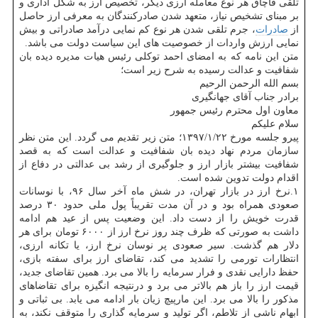
تلقی قاچاق هر نوع معامله ارزی دیگر، تخصیص ارز به شكل اداری و
بر مبنای تشخیص نیاز، متعهد شدن صادركنندگان به معرفی ارز حاصل
از
صادرات
، جرم تلقی شدن هر نوع كم نمایی درآمد صادراتی و بیش
نمایی ارزش واردات از خصوصیت های این سیاست دولت می باشد.
متن این نامه كه به امضای احمد توكلی رئیس هیات مدیره دیده بان
شفافیت و عدالت رسیده به شرح زیر است؛
بسم الله الرحمن الرحیم
برادر جناب آقای جهانگیری
معاون اول محترم رئیس جمهور
سلام علیكم
پیرو جلسه مورخ ۱۳۹۷/۱/۲۲؛ متن زیر تقدیم می گردد. این متن نظر
سازمان مردم نهاد دیده بان شفافیت و عدالت است كه به قصد
شفافیت بیشتر بازار ارز و جلوگیری از رشد بی عدالتی در دفاع از
اقدام دولت تدوین شده است.
۱.نرخ ارز در بازار تهران، در شش ماه آخر سال ۹۶، با نوسانات
صعودی همراه بود و در آن مدت تقریباً پول ملی حدود ۳۰ درصد
قدرت خویش را از دست داد. این وضعیت پس از عید هم ادامه
داشت به صورتی كه ظرف چند روز نرخ ارز از ۶۰۰۰ تومان برای هر
دلار هم گذشت. سیر صعودی پر نوسان نرخ ارز، یا تكانه ارزی،
انتظارات تورمی را تشدید می كند، تقاضای ارز برای سفته بازی،
حفظ دارایی نقدی و فرار سرمایه را بالا می برد. همین تقاضای جدید،
قیمت ارز را باز هم بالاتر می برد و درنتیجه انگیزه برای تقاضاهای
مذكور را بالا می برد. این مارپیچ زیان بار ادامه می یابد. بی ثباتی و
ابهام ناشی از تلاطم، اگر تولید و سرمایه گذاری را متوقف نكند، به