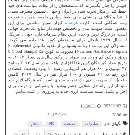
خویش را چنان بگستراند كه مستضعفان را از تبعات سیاست های خود
حفظ كند. راهكار تجربه شده در ایران و جهان، تضمین مصرف سبدی
از غذا و كالاهای بهداشتی برای طبقات پایین جامعه، همراه با تقویت
بیمه همگانی است. كارت
هوشمند
ابزار بسیار مناسبی برای این
مقصود است. سهمیه بندی و تخصیص جهت دار منابع یك تجربه جهانی
است. در بزرگ ترین و جدی ترین نظام سرمایه داری جهان، آمریكا،
از سال ۱۹۳۹ تابحال برای مستحقان كوپن غذا داده می گردد.
مشمولان این برنامه (برنامه پشتیبانی از تغذیه تكمیلی Supplemental
Nutrition Assistance Program) معروف به كوپن غذا (Food Stamps) با
رونق و ركود كم و زیاد می شوند. در ركود سال های بعد از ۲۰۰۷، به
تدریج تعداد گیرندگان كوپن غذا افزایش یافت و در سال ۲۰۱۳ به اوج
۴۷ میلیون و ۶۰۰ هزار نفر آمریكایی رسید. با بهبود وضعیت اقتصادی
این رقم به ۴۲ میلیون و ۶۰۰ هزار نفر در سال ۲۰۱۷ كاهش
یافت[۱۰]. سهمیه بندی یك تجربه بشری است كه هرگاه لازم شد
نباید از این راه حل عقلایی چشم پوشید. با پشتیبانی از دولت برای
اجرا و تكمیل بسته سیاست ارزی جدید به پیروزی آن كمك نماییم.
1397/02/03
13:50:55
5196
5.0
از 5
تگهای خبر:
صادرات
,
صنعت
,
كالا
,
مجاز
از این مطلب مسترکار خوشتون اومد؟
(0)
(1)