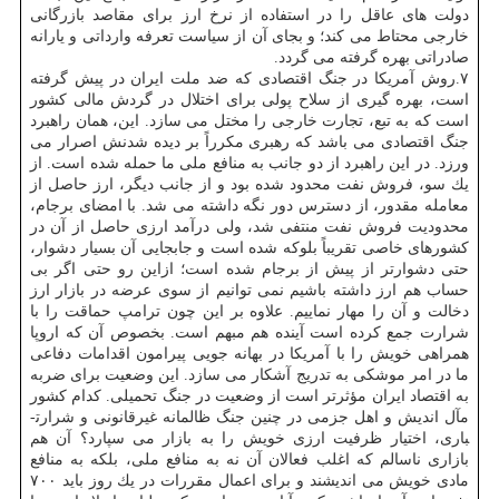
دولت های عاقل را در استفاده از نرخ ارز برای مقاصد بازرگانی
خارجی محتاط می كند؛ و بجای آن از سیاست تعرفه وارداتی و یارانه
صادراتی بهره گرفته می گردد.
۷.روش آمریكا در جنگ اقتصادی كه ضد ملت ایران در پیش گرفته
است، بهره گیری از سلاح پولی برای اختلال در گردش مالی كشور
است كه به تبع، تجارت خارجی را مختل می سازد. این، همان راهبرد
جنگ اقتصادی می باشد كه رهبری مكرراً بر دیده شدنش اصرار می
ورزد. در این راهبرد از دو جانب به منافع ملی ما حمله شده است. از
یك سو، فروش نفت محدود شده بود و از جانب دیگر، ارز حاصل از
معامله مقدور، از دسترس دور نگه داشته می شد. با امضای برجام،
محدودیت فروش نفت منتفی شد، ولی درآمد ارزی حاصل از آن در
كشورهای خاصی تقریباً بلوكه شده است و جابجایی آن بسیار دشوار،
حتی دشوارتر از پیش از برجام شده است؛ ازاین رو حتی اگر بی
حساب هم ارز داشته باشیم نمی توانیم از سوی عرضه در بازار ارز
دخالت و آن را مهار نماییم. علاوه بر این چون ترامپ حماقت را با
شرارت جمع كرده است آینده هم مبهم است. بخصوص آن كه اروپا
همراهی خویش را با آمریكا در بهانه جویی پیرامون اقدامات دفاعی
ما در امر موشكی به تدریج آشكار می سازد. این وضعیت برای ضربه
به اقتصاد ایران مؤثرتر است از وضعیت در جنگ تحمیلی. كدام كشور
مآل اندیش و اهل جزمی در چنین جنگ ظالمانه غیرقانونی و شرارت­
باری، اختیار ظرفیت ارزی خویش را به بازار می سپارد؟ آن هم
بازاری ناسالم كه اغلب فعالان آن نه به منافع ملی، بلكه به منافع
مادی خویش می اندیشند و برای اعمال مقررات در یك روز باید ۷۰۰