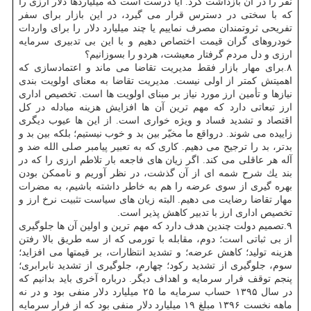
نفر را در آن بازداشت كرد. آیا درست است كه میلیاردها دلار ارزی را
كه با سختی در دسترس قرار می گیرد، در این بازار برای سفر
تفریحی ثروتمندان مصرف نماییم یا چند میلیارد دلار را برای واردات
خودروهای گران قیمت اختصاص دهیم و با این بی تدبیری سرمایه
ارزی و دل مردم گرفتار معیشت، هردو را بسوزانیم؟
۸.برای مهار بازار فقط مدیریت تقاضا می ماند و اعتمادسازی كه
اهمیتش كمتر از اولی نیست. مدیریت تقاضا به معنای اولویت بندی
نیازها و تأمین ارز مورد نیاز بر مبنای اولویت ها است. تخصیص اداری
ارز تبعاتی دارد كه مهم ترین آن ها افزایش هزینه مبادله در كل
اقتصاد و تشدید فساد و ویژه خواری است. از این ها عیوب دیگری
زاییده می شوند. درواقع ما مخیّر بین بد و خوب نیستیم؛ بلكه بین بد و
بدتر، بد را ترجیح می دهیم. كاری كه به تعبیر پیامبر صلی الله ضد و
آله هر عاقلی می كند. اگر زیان های فاجعه بار تلاطم ارزی را كه در
بند یك شرح شمه ای از آن گذشت، در نظر آوریم و ناممكن بودن
بهره گیری از سوی عرضه را هم به خاطر داشته باشیم، به مضرات
مهار تقاضا رضایت می دهیم. البته زیان های سیاست تثبیت نرخ ارز و
تخصیص اداری ارز با تدبیر كاهش پذیر است.
۹.تصمیم دولت چندین هدف دارد كه مهم ترین و اولین آن ها جلوگیری
از بی ثباتی است؛ دوم، مقابله با تورمی كه از سه طریق بالا رفتن
هزینه تولید؛ كاهش عرضه؛ و تشدید انتظارات، بر قیمت­ها می افزاید؛
سوم، جلوگیری از تشدید ركود؛ چهارم، جلوگیری از تشدید نابرابری؛
پنجم توقف فرار سرمایه و اهداف دیگر. درباره آخری باید بدانیم كه
در سال ۱۳۹۵ حساب سرمایه ما ۲۵ میلیارد دلار منفی بود و در نه
ماهه نخست ۱۳۹۶ مبلغ ۱۹ میلیارد دلار منفی بود كه از فرار سرمایه